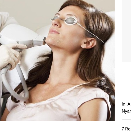
Ini 
Nyam
7 Re