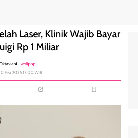
Ganti Ruigi Rp 1 Miliar
0
elah Laser, Klinik Wajib Bayar
uigi Rp 1 Miliar
 Oktaviani -
wolipop
 10 Feb 2026 17:00 WIB