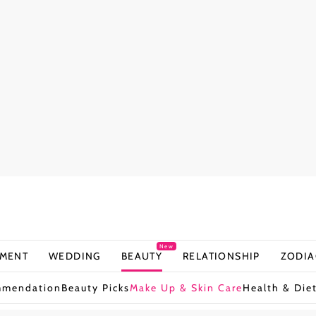
New
NMENT
WEDDING
BEAUTY
RELATIONSHIP
ZODIA
mmendation
Beauty Picks
Make Up & Skin Care
Health & Die