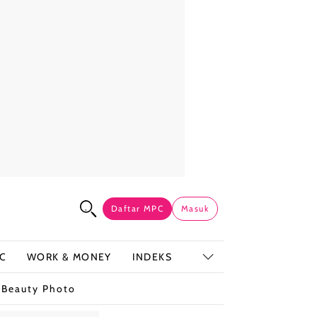
Daftar MPC
Masuk
C
WORK & MONEY
INDEKS
t
Beauty Photo