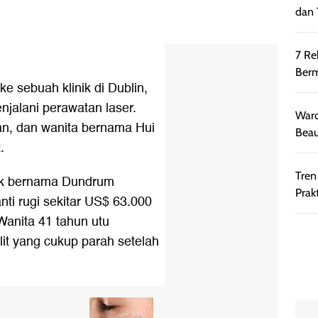
dan 
7 Re
Berm
ke sebuah klinik di Dublin,
enjalani perawatan laser.
Ward
an, dan wanita bernama Hui
Beau
.
Tren
nik bernama Dundrum
Prakt
nti rugi sekitar US$ 63.000
Wanita 41 tahun utu
t yang cukup parah setelah