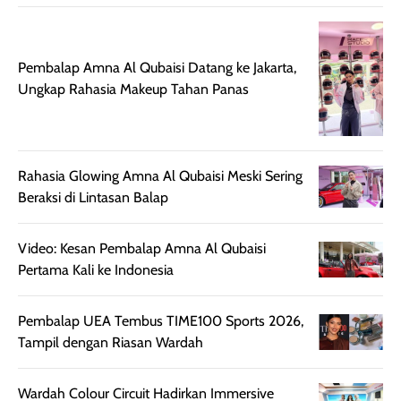
untuk aktivitas
akhir yang
juga. baru
harian, baik
membuat kulit
pemakaaian 6
sebelum maupun
tampak lebih
bulan tapi ker
Pembalap Amna Al Qubaisi Datang ke Jakarta,
setelah
cerah, namun
bersihnya mu
Ungkap Rahasia Makeup Tahan Panas
beraktivitas di luar
hasilnya tetap
ku
ruangan. Selain
dapat berbeda
memberikan
pada setiap jenis
aroma pada
kulit. Produk ini
Rahasia Glowing Amna Al Qubaisi Meski Sering
rambut, produk ini
mengandung
Beraksi di Lintasan Balap
juga membantu
Amino dan
rambut terasa
Vitamin C, serta
Video: Kesan Pembalap Amna Al Qubaisi
lebih halus dan
dilengkapi SPF 35
Pertama Kali ke Indonesia
mudah diatur
PA+++ untuk
setelah
membantu
diaplikasikan.
melindungi kulit
Pembalap UEA Tembus TIME100 Sports 2026,
Kemasannya
dari paparan sinar
Tampil dengan Riasan Wardah
praktis dengan
UV saat
botol spray yang
beraktivitas di
Wardah Colour Circuit Hadirkan Immersive