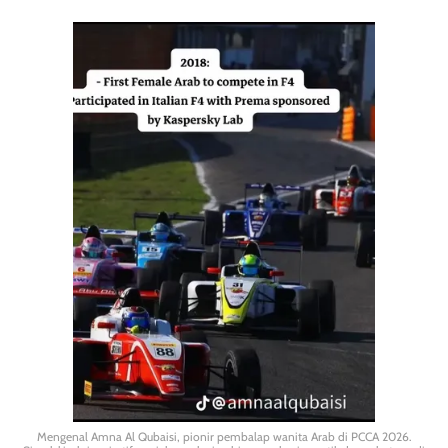
Mengenal Amna Al Qubaisi, pionir pembalap wanita Arab di PCCA 2026.