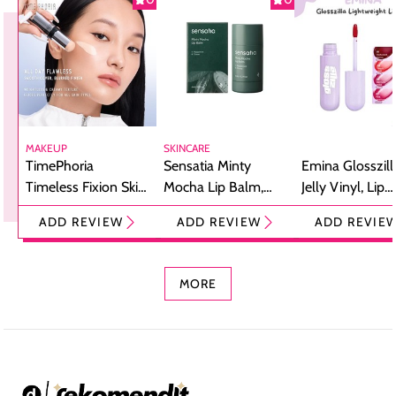
MAKEUP
SKINCARE
TimePhoria
Sensatia Minty
Emina Glosszill
Timeless Fixion Skin
Mocha Lip Balm,
Jelly Vinyl, Lip
Tint Stick,
Pelembap Bibir
Cream Glossy
ADD REVIEW
ADD REVIEW
ADD REVIE
Foundation dan
dengan Aroma
Ringan dengan 
Concealer 2-in-1
Cokelat
Bibir Plumpy
MORE