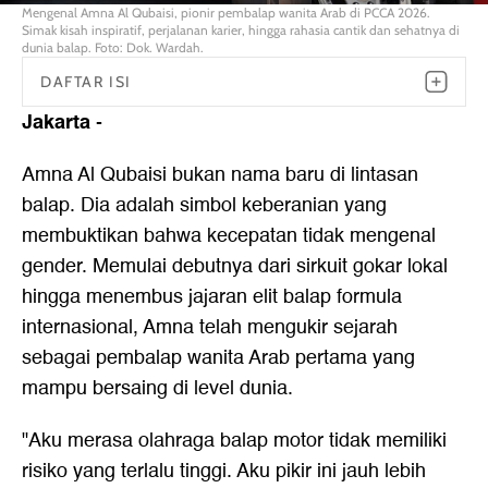
Mengenal Amna Al Qubaisi, pionir pembalap wanita Arab di PCCA 2026.
Simak kisah inspiratif, perjalanan karier, hingga rahasia cantik dan sehatnya di
dunia balap. Foto: Dok. Wardah.
DAFTAR ISI
Jakarta
-
Amna Al Qubaisi bukan nama baru di lintasan
balap. Dia adalah simbol keberanian yang
membuktikan bahwa kecepatan tidak mengenal
gender. Memulai debutnya dari sirkuit gokar lokal
hingga menembus jajaran elit balap formula
internasional, Amna telah mengukir sejarah
sebagai pembalap wanita Arab pertama yang
mampu bersaing di level dunia.
"Aku merasa olahraga balap motor tidak memiliki
risiko yang terlalu tinggi. Aku pikir ini jauh lebih