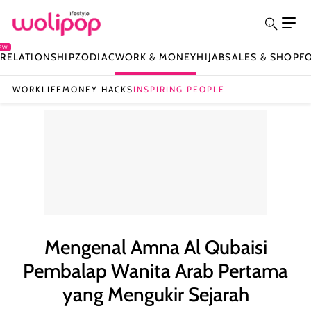
EW
Y
RELATIONSHIP
ZODIAC
WORK & MONEY
HIJAB
SALES & SHOP
F
WORKLIFE
MONEY HACKS
INSPIRING PEOPLE
Mengenal Amna Al Qubaisi
Pembalap Wanita Arab Pertama
yang Mengukir Sejarah