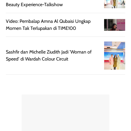
mudah digunakan
siang hari.
Beauty Experience-Talkshow
dan cukup ringkas
Meskipun begitu,
untuk dibawa saat
sunscreen tetap
bepergian.
perlu diaplikasikan
Video: Pembalap Amna Al Qubaisi Ungkap
Semprotan yang
ulang sesuai
Momen Tak Terlupakan di TIME100
dihasilkan juga
kebutuhan agar
merata sehingga
perlindungannya
memudahkan
tetap optimal.
Sashfir dan Michelle Ziudith Jadi 'Woman of
pengaplikasian
Karena baru
Speed' di Wardah Colour Circuit
tanpa membuat
pertama kali
rambut terasa
mencoba, review
berat. Perlu
ini berfokus pada
diingat bahwa
kesan awal
ketahanan aroma
penggunaan.
dapat berbeda
Penilaian
pada setiap orang,
mengenai
tergantung jenis
performa dalam
rambut, aktivitas,
jangka panjang,
dan kondisi
seperti