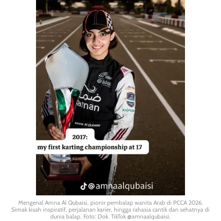
Mengenal Amna Al Qubaisi, pionir pembalap wanita Arab di PCCA 2026.
Simak kisah inspiratif, perjalanan karier, hingga rahasia cantik dan sehatnya di
dunia balap. Foto: Dok. TikTok @amnaalqubaisi.