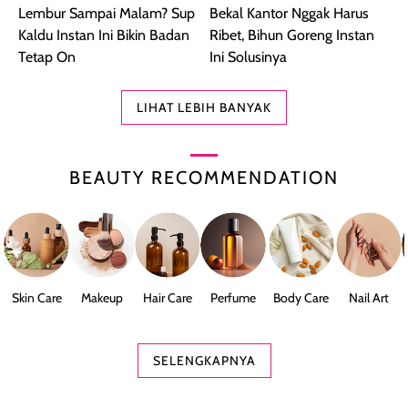
Lembur Sampai Malam? Sup
Bekal Kantor Nggak Harus
Kaldu Instan Ini Bikin Badan
Ribet, Bihun Goreng Instan
Tetap On
Ini Solusinya
LIHAT LEBIH BANYAK
BEAUTY RECOMMENDATION
Skin Care
Makeup
Hair Care
Perfume
Body Care
Nail Art
SELENGKAPNYA