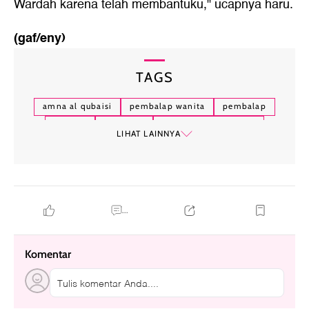
Wardah karena telah membantuku," ucapnya haru.
(gaf/eny)
TAGS
amna al qubaisi
pembalap wanita
pembalap
wardah
inspiratif
fakta amna al qubaisi
LIHAT LAINNYA
...
Komentar
Tulis komentar Anda....