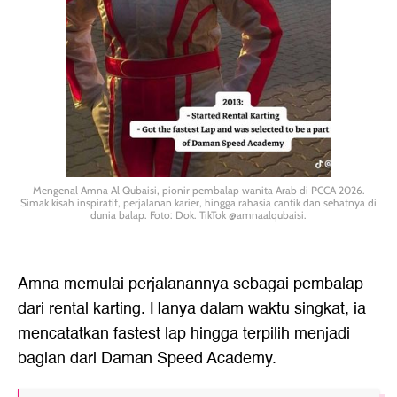
Mengenal Amna Al Qubaisi, pionir pembalap wanita Arab di PCCA 2026.
Simak kisah inspiratif, perjalanan karier, hingga rahasia cantik dan sehatnya di
dunia balap. Foto: Dok. TikTok @amnaalqubaisi.
Amna memulai perjalanannya sebagai pembalap
dari rental karting. Hanya dalam waktu singkat, ia
mencatatkan fastest lap hingga terpilih menjadi
bagian dari Daman Speed Academy.