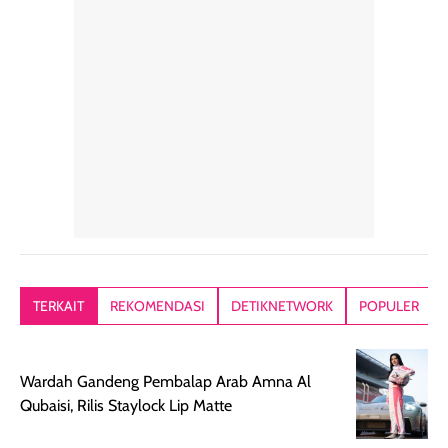
rambut sehari-
Kemasannya
sensai dinginy
hari. Pengalaman
ringkas sehingga
ada efek
penggunaan yang
mudah disimpan
lembabnya ju
konsisten menjadi
di dalam pouch
karna kulit aku
alasan produk ini
atau dibawa saat
kering meront
tetap masuk
bepergian. Dari
Kalau dipakai
dalam rutinitas.
penggunaan
dibawah mak
Hair mist ini
pertama,
juga ga peelin
memiliki aroma
teksturnya terasa
jadi nyaman gi
yang lembut dan
ringan dan mudah
Packagingnya 
memberikan
diratakan di kulit.
plastik tutup ul
kesan rambut
Produk juga
mutul botolny
lebih segar
memberikan hasil
meruncing jadi
TERKAIT
REKOMENDASI
DETIKNETWORK
POPULER
setelah
akhir yang
pas buat nakar
digunakan.
nyaman tanpa
sunscreennya.
Wanginya tidak
terasa lengket
terus udah SP
Wardah Gandeng Pembalap Arab Amna Al
terasa berlebihan
berlebihan. Varian
40 yang pasti
Qubaisi, Rilis Staylock Lip Matte
sehingga tetap
Bright Glow
cocok dipakai 
nyaman dipakai
memberikan efek
aktifitas outdo