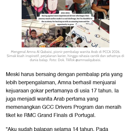
Mengenal Amna Al Qubaisi, pionir pembalap wanita Arab di PCCA 2026.
Simak kisah inspiratif, perjalanan karier, hingga rahasia cantik dan sehatnya di
dunia balap. Foto: Dok. TikTok @amnaalqubaisi.
Meski harus bersaing dengan pembalap pria yang
lebih berpengalaman, Amna berhasil menjuarai
kejuaraan gokar pertamanya di usia 17 tahun. Ia
juga menjadi wanita Arab pertama yang
memenangkan GCC Drivers Program dan meraih
tiket ke RMC Grand Finals di Portugal.
"Aku sudah balapan selama 14 tahun. Pada