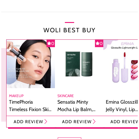
WOLI BEST BUY
0
0
MAKEUP
SKINCARE
TimePhoria
Sensatia Minty
Emina Glosszill
Timeless Fixion Skin
Mocha Lip Balm,
Jelly Vinyl, Lip
Tint Stick,
Pelembap Bibir
Cream Glossy
ADD REVIEW
ADD REVIEW
ADD REVIE
Foundation dan
dengan Aroma
Ringan dengan 
Concealer 2-in-1
Cokelat
Bibir Plumpy