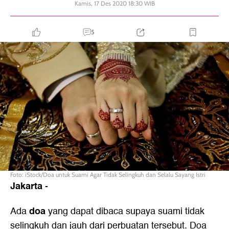
Kamis, 17 Des 2020 18:30 WIB
5
Foto: iStock/Doa untuk Suami Agar Tidak Selingkuh dan Selalu Sayang Istri
Jakarta
-
doa
Ada
yang dapat dibaca supaya suami tidak
selingkuh dan jauh dari perbuatan tersebut. Doa