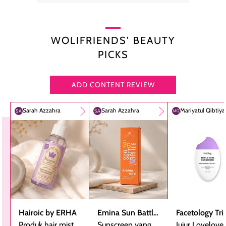
WOLIFRIENDS’ BEAUTY
PICKS
ADD CONTENT REVIEW
Sarah Azzahra
Sarah Azzahra
Mariyatul Qibtiy
Hairoic by ERHA
Emina Sun Battle
Facetology Tri
Produk hair mist
SPF 35 PA+++
Sunscreen yang
Care Sunscree
Jujur Lovelove