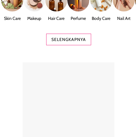
Skin Care
Makeup
Hair Care
Perfume
Body Care
Nail Art
SELENGKAPNYA