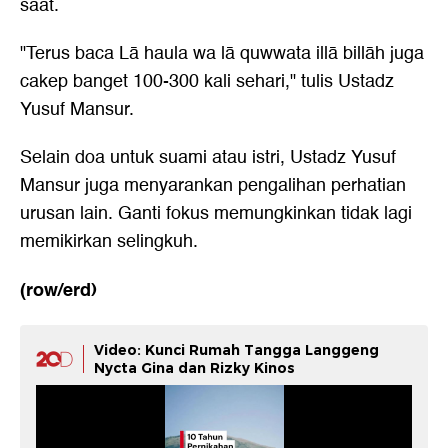
saat.
"Terus baca Lā haula wa lā quwwata illā billāh juga
cakep banget 100-300 kali sehari," tulis Ustadz
Yusuf Mansur.
Selain
doa untuk suami
atau istri, Ustadz Yusuf
Mansur juga menyarankan pengalihan perhatian
urusan lain. Ganti fokus memungkinkan tidak lagi
memikirkan selingkuh.
(row/erd)
Video: Kunci Rumah Tangga Langgeng
Nycta Gina dan Rizky Kinos