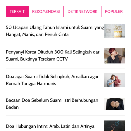
kesan rambut
Produk juga
mutul botolny
lebih segar
memberikan hasil
meruncing jadi
TERKAIT
REKOMENDASI
DETIKNETWORK
POPULER
setelah
akhir yang
pas buat nakar
digunakan.
nyaman tanpa
sunscreennya.
50 Ucapan Ulang Tahun Islami untuk Suami yang
Wanginya tidak
terasa lengket
terus udah SP
Hangat, Manis, dan Penuh Cinta
terasa berlebihan
berlebihan. Varian
40 yang pasti
sehingga tetap
Bright Glow
cocok dipakai 
nyaman dipakai
memberikan efek
aktifitas outdo
Penyanyi Korea Dituduh 300 Kali Selingkuh dari
untuk aktivitas
akhir yang
juga. baru
Suami, Buktinya Terekam CCTV
harian, baik
membuat kulit
pemakaaian 6
sebelum maupun
tampak lebih
bulan tapi ker
Doa agar Suami Tidak Selingkuh, Amalkan agar
setelah
cerah, namun
bersihnya mu
Rumah Tangga Harmonis
beraktivitas di luar
hasilnya tetap
ku
ruangan. Selain
dapat berbeda
memberikan
pada setiap jenis
Bacaan Doa Sebelum Suami Istri Berhubungan
aroma pada
kulit. Produk ini
Badan
rambut, produk ini
mengandung
juga membantu
Amino dan
Doa Hubungan Intim: Arab, Latin dan Artinya
rambut terasa
Vitamin C, serta