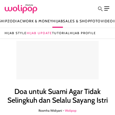
SHIP
ZODIAC
WORK & MONEY
HIJAB
SALES & SHOP
FOTO
VIDEO
HIJAB STYLE
HIJAB UPDATE
TUTORIAL
HIJAB PROFILE
Doa untuk Suami Agar Tidak
Selingkuh dan Selalu Sayang Istri
Rosmha Widiyani -
Wolipop