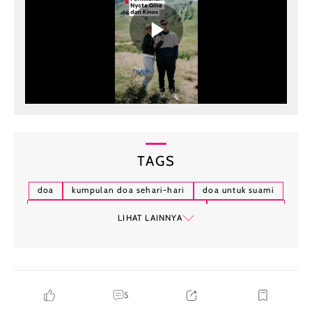
TAGS
doa
kumpulan doa sehari-hari
doa untuk suami
doa untuk suami agar tidak selingkuh
rumah tangga
LIHAT LAINNYA
islam
muslim
hikmah
selingkuh
5