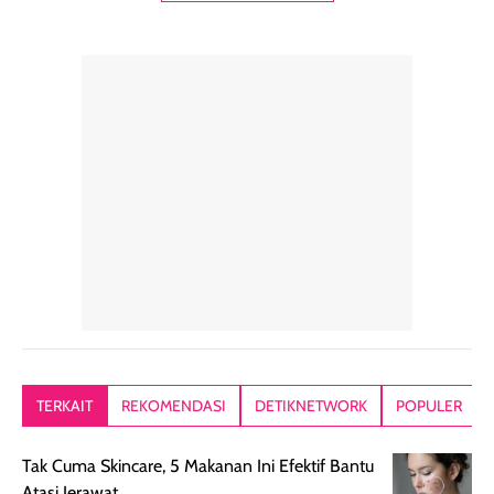
pelengkap
ukuran yang lebih
gampang
perawatan
praktis.
diratakan, ada
rambut sehari-
Kemasannya
sensai dinginy
hari. Pengalaman
ringkas sehingga
ada efek
penggunaan yang
mudah disimpan
lembabnya ju
konsisten menjadi
di dalam pouch
karna kulit aku
alasan produk ini
atau dibawa saat
kering meront
tetap masuk
bepergian. Dari
Kalau dipakai
dalam rutinitas.
penggunaan
dibawah mak
Hair mist ini
pertama,
juga ga peelin
memiliki aroma
teksturnya terasa
jadi nyaman gi
yang lembut dan
ringan dan mudah
Packagingnya 
memberikan
diratakan di kulit.
plastik tutup ul
kesan rambut
Produk juga
mutul botolny
lebih segar
memberikan hasil
meruncing jadi
TERKAIT
REKOMENDASI
DETIKNETWORK
POPULER
setelah
akhir yang
pas buat nakar
digunakan.
nyaman tanpa
sunscreennya.
Tak Cuma Skincare, 5 Makanan Ini Efektif Bantu
Wanginya tidak
terasa lengket
terus udah SP
Atasi Jerawat