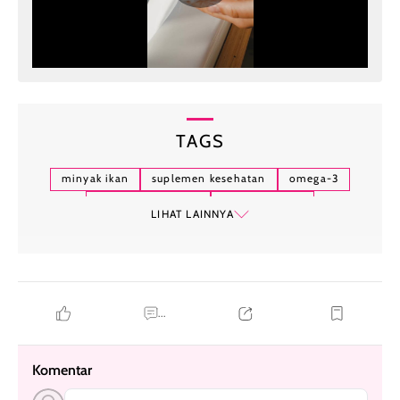
TAGS
minyak ikan
suplemen kesehatan
omega-3
kesehatan jantung
anti-inflamasi
LIHAT LAINNYA
manfaat minyak ikan
...
Komentar