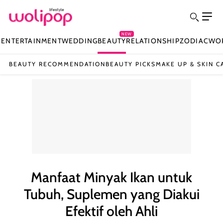
NEW
N
ENTERTAINMENT
WEDDING
BEAUTY
RELATIONSHIP
ZODIAC
WO
BEAUTY RECOMMENDATION
BEAUTY PICKS
MAKE UP & SKIN C
Manfaat Minyak Ikan untuk
Tubuh, Suplemen yang Diakui
Efektif oleh Ahli