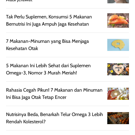
terasa berlebihan
berlebihan. Varian
40 yang pasti
sehingga tetap
Bright Glow
cocok dipakai 
nyaman dipakai
memberikan efek
aktifitas outdo
Tak Perlu Suplemen, Konsumsi 5 Makanan
untuk aktivitas
akhir yang
juga. baru
Bernutrisi Ini Juga Ampuh Jaga Kesehatan
harian, baik
membuat kulit
pemakaaian 6
sebelum maupun
tampak lebih
bulan tapi ker
7 Makanan-Minuman yang Bisa Menjaga
setelah
cerah, namun
bersihnya mu
Kesehatan Otak
beraktivitas di luar
hasilnya tetap
ku
ruangan. Selain
dapat berbeda
5 Makanan Ini Lebih Sehat dari Suplemen
memberikan
pada setiap jenis
Omega-3, Nomor 3 Murah Meriah!
aroma pada
kulit. Produk ini
rambut, produk ini
mengandung
juga membantu
Amino dan
Rahasia Cegah Pikun! 7 Makanan dan Minuman
rambut terasa
Vitamin C, serta
Ini Bisa Jaga Otak Tetap Encer
lebih halus dan
dilengkapi SPF 35
mudah diatur
PA+++ untuk
Nutrisinya Beda, Benarkah Telur Omega 3 Lebih
setelah
membantu
Rendah Kolesterol?
diaplikasikan.
melindungi kulit
Kemasannya
dari paparan sinar