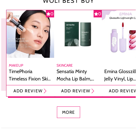
WOLI BEST BUY
0
0
MAKEUP
SKINCARE
TimePhoria
Sensatia Minty
Emina Glosszill
Timeless Fixion Skin
Mocha Lip Balm,
Jelly Vinyl, Lip
Tint Stick,
Pelembap Bibir
Cream Glossy
ADD REVIEW
ADD REVIEW
ADD REVIE
Foundation dan
dengan Aroma
Ringan dengan 
Concealer 2-in-1
Cokelat
Bibir Plumpy
MORE