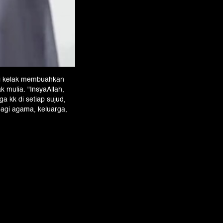
ni kelak membuahkan
 mulia. "InsyaAllah,
a kk di setiap sujud,
bagi agama, keluarga,