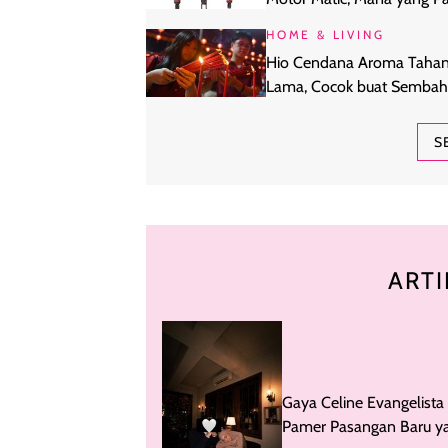
Sesuai Kebutuhanmu?
HOME & LIVING
Hio Cendana Aroma Taha
Lama, Cocok buat Semba
sampai Meditasi
S
ARTI
Gaya Celine Evangelista
Pamer Pasangan Baru y