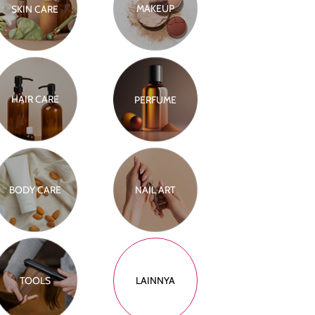
MAKEUP
SKIN CARE
HAIR CARE
PERFUME
BODY CARE
NAIL ART
TOOLS
LAINNYA