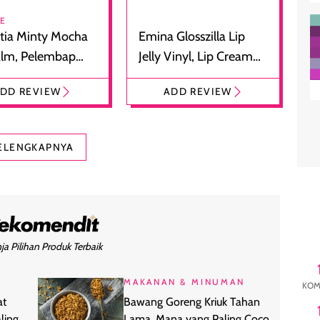
RE
tia Minty Mocha
Emina Glosszilla Lip
alm, Pelembap
Jelly Vinyl, Lip Cream
 dengan Aroma
Glossy Ringan dengan
DD REVIEW
ADD REVIEW
at
Efek Bibir Plumpy
ELENGKAPNYA
ja Pilihan Produk Terbaik
MAKANAN & MINUMAN
KOM
at
Bawang Goreng Kriuk Tahan
ling
Lama, Mana yang Paling Cocok