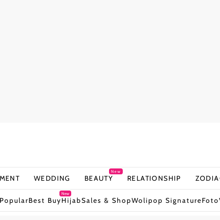
New
NMENT
WEDDING
BEAUTY
RELATIONSHIP
ZODIA
New
Popular
Best Buy
Hijab
Sales & Shop
Wolipop Signature
Foto