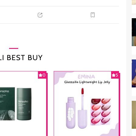
I BEST BUY
0
5