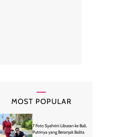
een Rishi memancarkan kebahagiaan yang teduh saat menjalani iba
inta di Masjidil Haram menjelang malam terakhir Ramadan 2026. Dalam
ang senada dengan jemaah lainnya, momen kebersamaan di depan Ka
suasana ibadah yang penuh rasa syukur dan kekeluargaan yang erat.
@angbeenrishi.
MOST POPULAR
7 Foto Syahrini Liburan ke Bali,
Putrinya yang Beranjak Balita