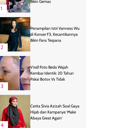
Bikin Gemas
1
Penampilan Istri Vanness Wu
di Konser F3, Kecantikannya
Bikin Fans Terpana
2
Viral! Foto Beda Wajah
Kembar Identik: 20 Tahun
Pakai Botox Vs Tidak
3
Cerita Sivia Azizah Soal Gaya
Hijab dan Kampanye 'Make
Abaya Great Again'
4