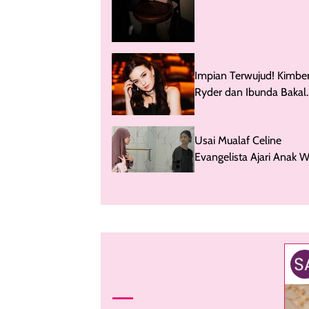
Jadi Sorotan
Impian Terwujud! Kimber
Ryder dan Ibunda Bakal
Lebaran di Tanah Suci
Usai Mualaf Celine
Evangelista Ajari Anak 
& Salat: Biar Jadi Pahala 