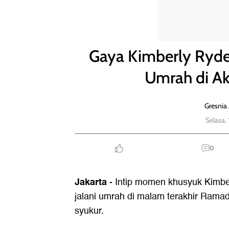
Gaya Kimberly Ryder hingga Celine Evangelista U
Gaya Kimberly Ryder
Umrah di A
Gresnia 
Selasa,
0
Jakarta
- Intip momen khusyuk Kimber
jalani umrah di malam terakhir Rama
syukur.