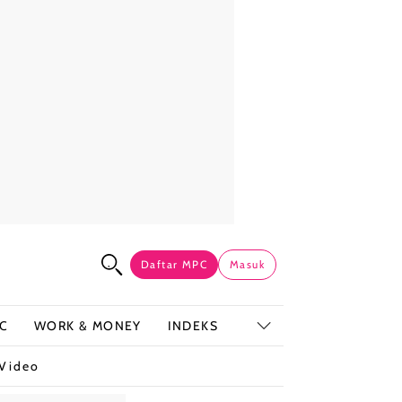
Daftar MPC
Masuk
C
WORK & MONEY
INDEKS
Video