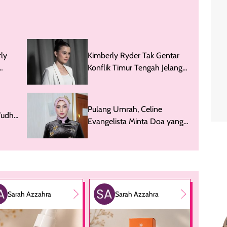
ly
Kimberly Ryder Tak Gentar
Konflik Timur Tengah Jelang
Umrah
Pulang Umrah, Celine
Wudhu
Evangelista Minta Doa yang
Jariah
Baik-baik
Sarah Azzahra
Sarah Azzahra