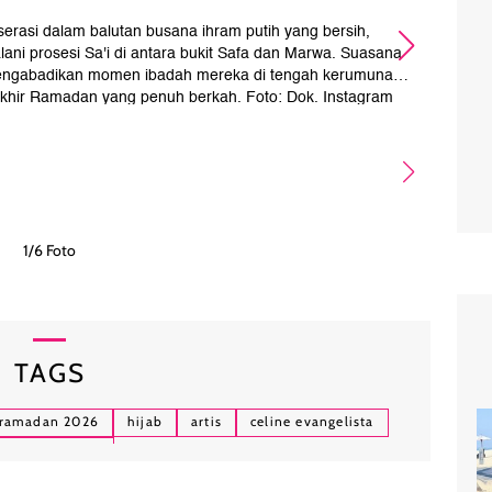
serasi dalam balutan busana ihram putih yang bersih,
Angb
ni prosesi Sa'i di antara bukit Safa dan Marwa. Suasana
terc
 mengabadikan momen ibadah mereka di tengah kerumunan
y
khir Ramadan yang penuh berkah. Foto: Dok. Instagram
@citraciki.
1/6 Foto
TAGS
ramadan 2026
hijab
artis
celine evangelista
kimberly ryder