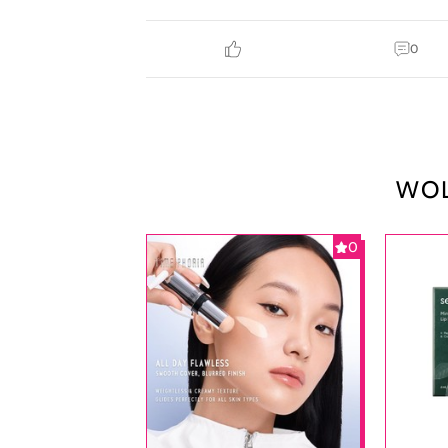
0
WOL
0