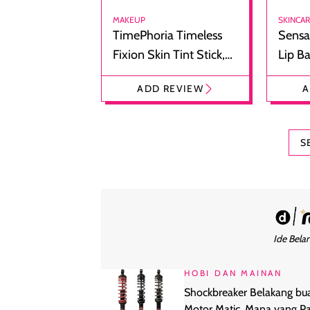
MAKEUP
SKINCA
TimePhoria Timeless
Sensa
Fixion Skin Tint Stick,
Lip B
Foundation dan
Bibir
ADD REVIEW
A
Concealer 2-in-1
Cokel
S
Ide Belan
HOBI DAN MAINAN
Shockbreaker Belakang bu
Motor Matic, Mana yang Pa