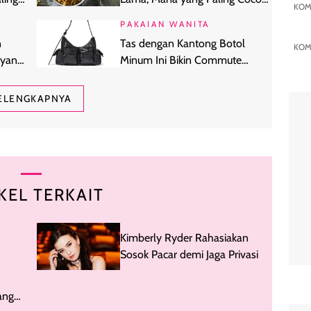
KOM
buat Dapurmu?
PAKAIAN WANITA
n
Tas dengan Kantong Botol
KOM
hyang
Minum Ini Bikin Commute
Harian Lebih Praktis
ELENGKAPNYA
KEL TERKAIT
Kimberly Ryder Rahasiakan
Sosok Pacar demi Jaga Privasi
ang