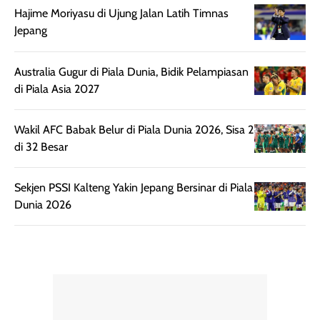
setelah
membantu
Hajime Moriyasu di Ujung Jalan Latih Timnas
diaplikasikan.
melindungi kulit
Jepang
Kemasannya
dari paparan sinar
praktis dengan
UV saat
Australia Gugur di Piala Dunia, Bidik Pelampiasan
botol spray yang
beraktivitas di
di Piala Asia 2027
mudah digunakan
siang hari.
dan cukup ringkas
Meskipun begitu,
untuk dibawa saat
sunscreen tetap
Wakil AFC Babak Belur di Piala Dunia 2026, Sisa 2
bepergian.
perlu diaplikasikan
di 32 Besar
Semprotan yang
ulang sesuai
dihasilkan juga
kebutuhan agar
Sekjen PSSI Kalteng Yakin Jepang Bersinar di Piala
merata sehingga
perlindungannya
Dunia 2026
memudahkan
tetap optimal.
pengaplikasian
Karena baru
tanpa membuat
pertama kali
rambut terasa
mencoba, review
berat. Perlu
ini berfokus pada
diingat bahwa
kesan awal
ketahanan aroma
penggunaan.