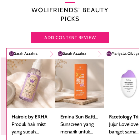
WOLIFRIENDS’ BEAUTY
PICKS
ADD CONTENT REVIEW
Sarah Azzahra
Sarah Azzahra
Mariyatul Qibtiy
Hairoic by ERHA
Emina Sun Battle
Facetology Tri
Produk hair mist
SPF 35 PA+++
Sunscreen yang
Care Sunscree
Jujur Lovelove
yang sudah
Bright Glow Fun
menarik untuk
SPF 40 PA+++
banget sama
beberapa kali
Size
dicoba, terutama
sunscreen iniii..