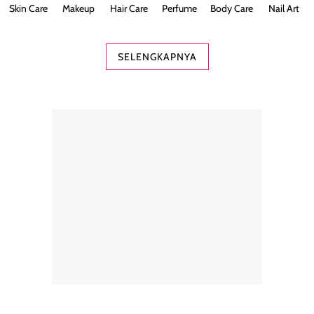
Skin Care
Makeup
Hair Care
Perfume
Body Care
Nail Art
SELENGKAPNYA