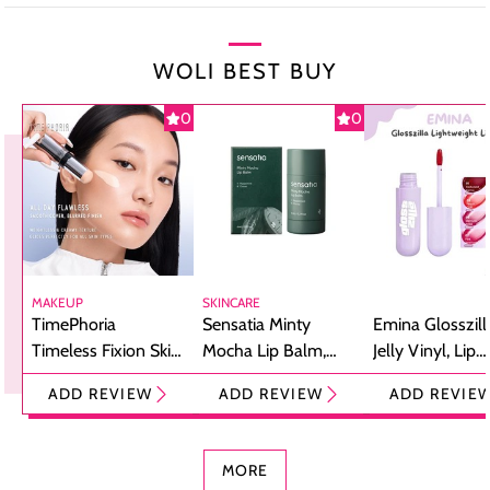
WOLI BEST BUY
0
0
MAKEUP
SKINCARE
TimePhoria
Sensatia Minty
Emina Glosszill
Timeless Fixion Skin
Mocha Lip Balm,
Jelly Vinyl, Lip
Tint Stick,
Pelembap Bibir
Cream Glossy
ADD REVIEW
ADD REVIEW
ADD REVIE
Foundation dan
dengan Aroma
Ringan dengan 
Concealer 2-in-1
Cokelat
Bibir Plumpy
MORE