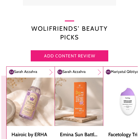
WOLIFRIENDS’ BEAUTY
PICKS
ADD CONTENT REVIEW
Sarah Azzahra
Sarah Azzahra
Mariyatul Qibtiy
Hairoic by ERHA
Emina Sun Battle
Facetology Tri