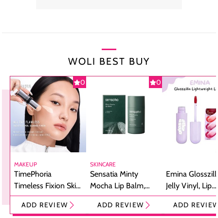
WOLI BEST BUY
0
0
MAKEUP
SKINCARE
TimePhoria
Sensatia Minty
Emina Glosszill
Timeless Fixion Skin
Mocha Lip Balm,
Jelly Vinyl, Lip
Tint Stick,
Pelembap Bibir
Cream Glossy
ADD REVIEW
ADD REVIEW
ADD REVIE
Foundation dan
dengan Aroma
Ringan dengan 