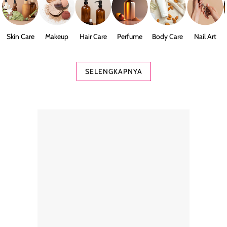
Skin Care
Makeup
Hair Care
Perfume
Body Care
Nail Art
SELENGKAPNYA