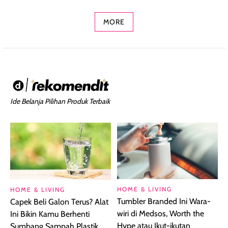
Concealer 2-in-1
Cokelat
Bibir Plumpy
MORE
Ide Belanja Pilihan Produk Terbaik
HOME & LIVING
HOME & LIVING
Tumbler Branded Ini Wara-
Capek Beli Galon Terus? Alat
wiri di Medsos, Worth the
Ini Bikin Kamu Berhenti
Hype atau Ikut-ikutan
Sumbang Sampah Plastik