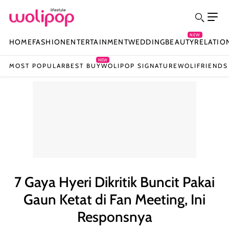
NEW
HOME
FASHION
ENTERTAINMENT
WEDDING
BEAUTY
RELATIO
NEW
MOST POPULAR
BEST BUY
WOLIPOP SIGNATURE
WOLIFRIENDS
7 Gaya Hyeri Dikritik Buncit Pakai
Gaun Ketat di Fan Meeting, Ini
Responsnya