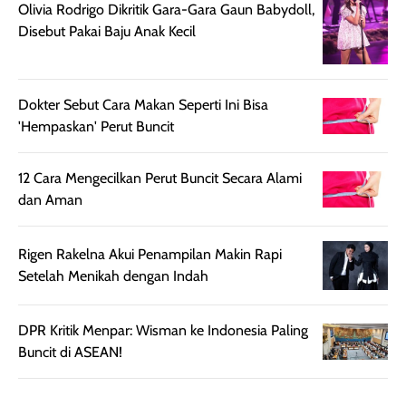
rambut terasa
Vitamin C, serta
Olivia Rodrigo Dikritik Gara-Gara Gaun Babydoll,
lebih halus dan
dilengkapi SPF 35
Disebut Pakai Baju Anak Kecil
mudah diatur
PA+++ untuk
setelah
membantu
diaplikasikan.
melindungi kulit
Dokter Sebut Cara Makan Seperti Ini Bisa
Kemasannya
dari paparan sinar
'Hempaskan' Perut Buncit
praktis dengan
UV saat
botol spray yang
beraktivitas di
mudah digunakan
siang hari.
12 Cara Mengecilkan Perut Buncit Secara Alami
dan cukup ringkas
Meskipun begitu,
dan Aman
untuk dibawa saat
sunscreen tetap
bepergian.
perlu diaplikasikan
Rigen Rakelna Akui Penampilan Makin Rapi
Semprotan yang
ulang sesuai
Setelah Menikah dengan Indah
dihasilkan juga
kebutuhan agar
merata sehingga
perlindungannya
memudahkan
tetap optimal.
DPR Kritik Menpar: Wisman ke Indonesia Paling
pengaplikasian
Karena baru
Buncit di ASEAN!
tanpa membuat
pertama kali
rambut terasa
mencoba, review