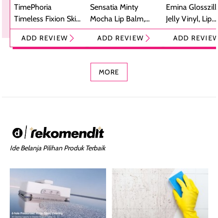
TimePhoria
Sensatia Minty
Emina Glosszill
Timeless Fixion Skin
Mocha Lip Balm,
Jelly Vinyl, Lip
Tint Stick,
Pelembap Bibir
Cream Glossy
ADD REVIEW
ADD REVIEW
ADD REVIE
Foundation dan
dengan Aroma
Ringan dengan 
Concealer 2-in-1
Cokelat
Bibir Plumpy
MORE
Ide Belanja Pilihan Produk Terbaik