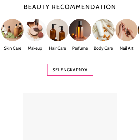
BEAUTY RECOMMENDATION
Skin Care
Makeup
Hair Care
Perfume
Body Care
Nail Art
SELENGKAPNYA