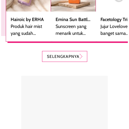
Hairoic by ERHA
Emina Sun Battle
Facetology Tri
Produk hair mist
SPF 35 PA+++
Sunscreen yang
Care Sunscree
Jujur Lovelove
yang sudah
Bright Glow Fun
menarik untuk
SPF 40 PA+++
banget sama
beberapa kali
Size
dicoba, terutama
sunscreen iniii..
dibeli ulang
bagi yang mencari
suka sama
karena nyaman
perlindungan
teksturnya yg
SELENGKAPNYA
digunakan sebagai
harian dalam
milky lotion,
pelengkap
ukuran yang lebih
gampang
perawatan
praktis.
diratakan, ada
rambut sehari-
Kemasannya
sensai dinginy
hari. Pengalaman
ringkas sehingga
ada efek
penggunaan yang
mudah disimpan
lembabnya ju
konsisten menjadi
di dalam pouch
karna kulit aku
alasan produk ini
atau dibawa saat
kering meront
tetap masuk
bepergian. Dari
Kalau dipakai
dalam rutinitas.
penggunaan
dibawah mak