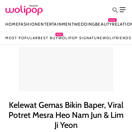
NEW
HOME
FASHION
ENTERTAINMENT
WEDDING
BEAUTY
RELATIO
NEW
MOST POPULAR
BEST BUY
WOLIPOP SIGNATURE
WOLIFRIENDS
Kelewat Gemas Bikin Baper, Viral
Potret Mesra Heo Nam Jun & Lim
Ji Yeon