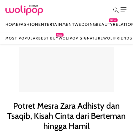
NEW
HOME
FASHION
ENTERTAINMENT
WEDDING
BEAUTY
RELATIO
NEW
MOST POPULAR
BEST BUY
WOLIPOP SIGNATURE
WOLIFRIENDS
Potret Mesra Zara Adhisty dan
Tsaqib, Kisah Cinta dari Berteman
hingga Hamil