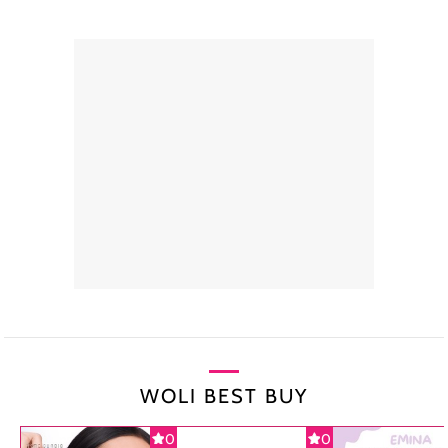
WOLI BEST BUY
0
0