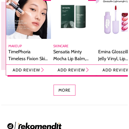
MAKEUP
SKINCARE
TimePhoria
Sensatia Minty
Emina Glosszill
Timeless Fixion Skin
Mocha Lip Balm,
Jelly Vinyl, Lip
Tint Stick,
Pelembap Bibir
Cream Glossy
ADD REVIEW
ADD REVIEW
ADD REVIE
Foundation dan
dengan Aroma
Ringan dengan 
Concealer 2-in-1
Cokelat
Bibir Plumpy
MORE