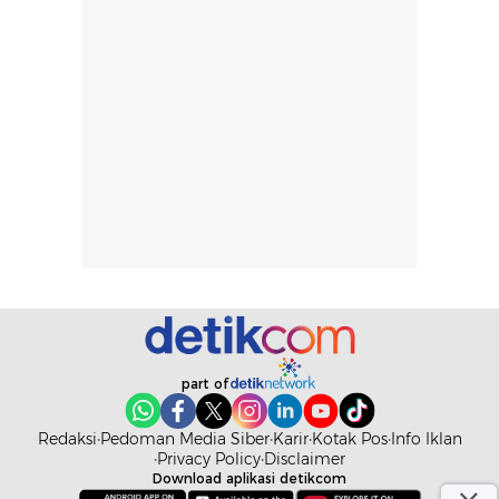
rambut terasa
mencoba, review
berat. Perlu
ini berfokus pada
diingat bahwa
kesan awal
ketahanan aroma
penggunaan.
dapat berbeda
Penilaian
pada setiap orang,
mengenai
tergantung jenis
performa dalam
rambut, aktivitas,
jangka panjang,
dan kondisi
seperti
lingkungan.
kenyamanan
Namun, dari
setelah
pengalaman
pemakaian rutin
penggunaan
atau
hingga repurchase
kecocokannya
part of
beberapa kali,
pada berbagai
performanya
kondisi kulit,
Redaksi
Pedoman Media Siber
Karir
Kotak Pos
Info Iklan
terasa cukup
masih
Privacy Policy
Disclaimer
konsisten untuk
memerlukan
Download aplikasi detikcom