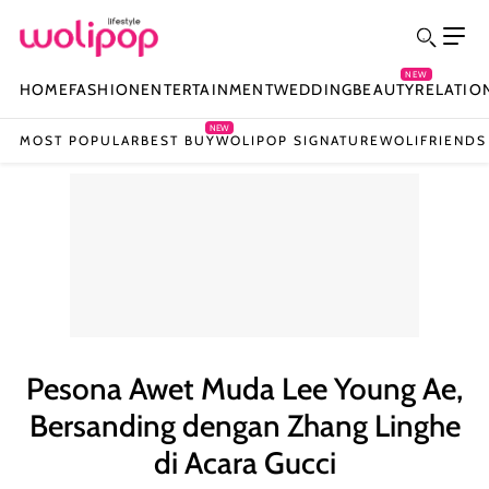
NEW
HOME
FASHION
ENTERTAINMENT
WEDDING
BEAUTY
RELATIO
NEW
MOST POPULAR
BEST BUY
WOLIPOP SIGNATURE
WOLIFRIENDS
Pesona Awet Muda Lee Young Ae,
Bersanding dengan Zhang Linghe
di Acara Gucci