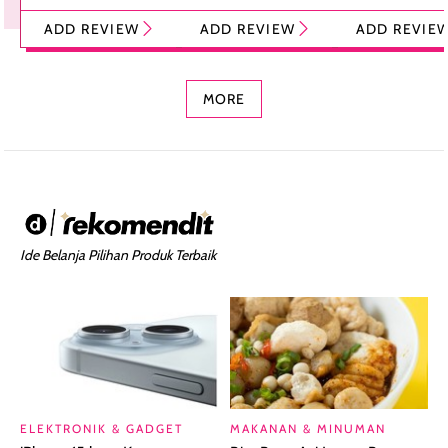
Tint Stick,
Pelembap Bibir
Cream Glossy
ADD REVIEW
ADD REVIEW
ADD REVIE
Foundation dan
dengan Aroma
Ringan dengan 
Concealer 2-in-1
Cokelat
Bibir Plumpy
MORE
Ide Belanja Pilihan Produk Terbaik
ELEKTRONIK & GADGET
MAKANAN & MINUMAN