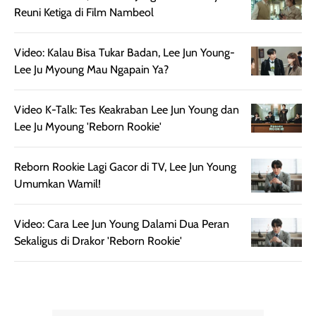
juga membantu
Amino dan
Reuni Ketiga di Film Nambeol
rambut terasa
Vitamin C, serta
lebih halus dan
dilengkapi SPF 35
Video: Kalau Bisa Tukar Badan, Lee Jun Young-
mudah diatur
PA+++ untuk
Lee Ju Myoung Mau Ngapain Ya?
setelah
membantu
diaplikasikan.
melindungi kulit
Kemasannya
dari paparan sinar
Video K-Talk: Tes Keakraban Lee Jun Young dan
praktis dengan
UV saat
Lee Ju Myoung 'Reborn Rookie'
botol spray yang
beraktivitas di
mudah digunakan
siang hari.
Reborn Rookie Lagi Gacor di TV, Lee Jun Young
dan cukup ringkas
Meskipun begitu,
Umumkan Wamil!
untuk dibawa saat
sunscreen tetap
bepergian.
perlu diaplikasikan
Video: Cara Lee Jun Young Dalami Dua Peran
Semprotan yang
ulang sesuai
Sekaligus di Drakor 'Reborn Rookie'
dihasilkan juga
kebutuhan agar
merata sehingga
perlindungannya
memudahkan
tetap optimal.
pengaplikasian
Karena baru
tanpa membuat
pertama kali