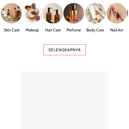
Skin Care
Makeup
Hair Care
Perfume
Body Care
Nail Art
SELENGKAPNYA