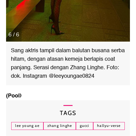
6 / 6
Sang aktris tampil dalam balutan busana serba
hitam, dengan atasan kemeja berlapis coat
panjang. Serasi dengan Zhang Linghe. Foto:
dok. Instagram @leeyoungae0824
(Pool)
TAGS
lee young ae
zhang linghe
gucci
hallyu-verse