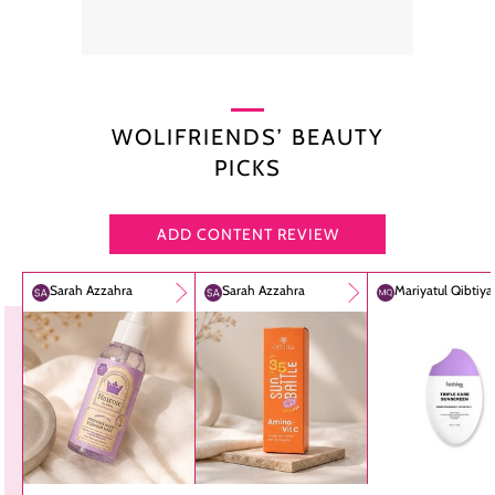
WOLIFRIENDS’ BEAUTY
PICKS
ADD CONTENT REVIEW
Sarah Azzahra
Sarah Azzahra
Mariyatul Qibtiy