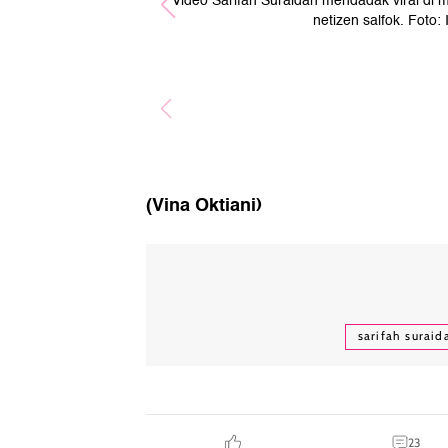
Video Sarifah Suraidah mendadak viral di m
netizen salfok. Foto
(Vina Oktiani)
sarifah surai
23