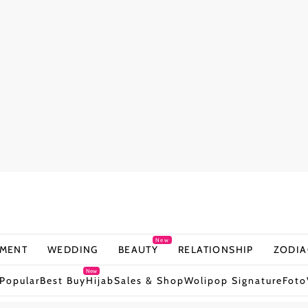
New
NMENT
WEDDING
BEAUTY
RELATIONSHIP
ZODIA
New
Popular
Best Buy
Hijab
Sales & Shop
Wolipop Signature
Foto