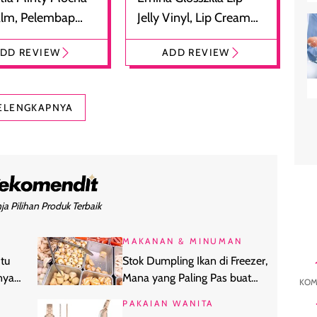
alm, Pelembap
Jelly Vinyl, Lip Cream
 dengan Aroma
Glossy Ringan dengan
DD REVIEW
ADD REVIEW
at
Efek Bibir Plumpy
ELENGKAPNYA
ja Pilihan Produk Terbaik
MAKANAN & MINUMAN
tu
Stok Dumpling Ikan di Freezer,
nya
Mana yang Paling Pas buat
KOM
Kebutuhanmu?
PAKAIAN WANITA