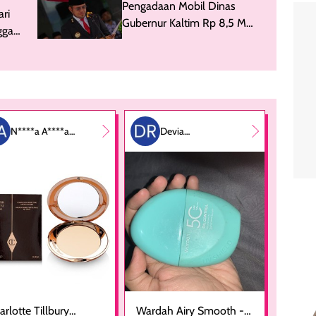
Pengadaan Mobil Dinas
ari
Gubernur Kaltim Rp 8,5 M
gga
Batal!
N****a A****a
Devia
P***i
Rahmadhini
arlotte Tillbury
Wardah Airy Smooth -