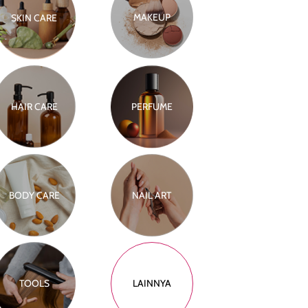
MAKEUP
SKIN CARE
HAIR CARE
PERFUME
BODY CARE
NAIL ART
TOOLS
LAINNYA