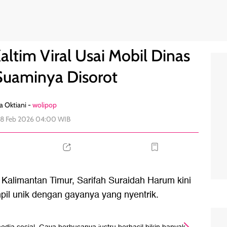
 Rp 8,5 M Suaminya Disorot
23
altim Viral Usai Mobil Dinas
Suaminya Disorot
a Oktiani -
wolipop
28 Feb 2026 04:00 WIB
 Kalimantan Timur, Sarifah Suraidah Harum kini
ampil unik dengan gayanya yang nyentrik.