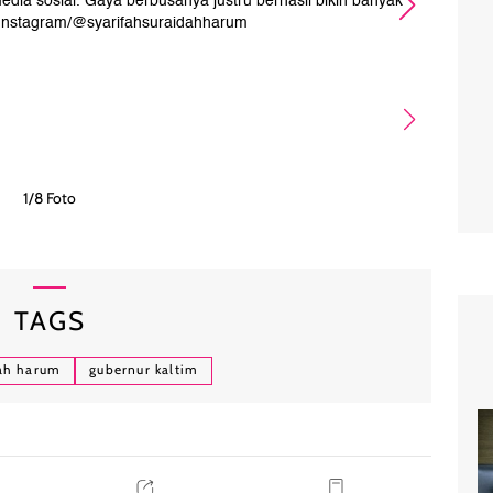
edia sosial. Gaya berbusanya justru berhasil bikin banyak
Sepe
: Instagram/@syarifahsuraidahharum
ba
1/8 Foto
TAGS
dah harum
gubernur kaltim