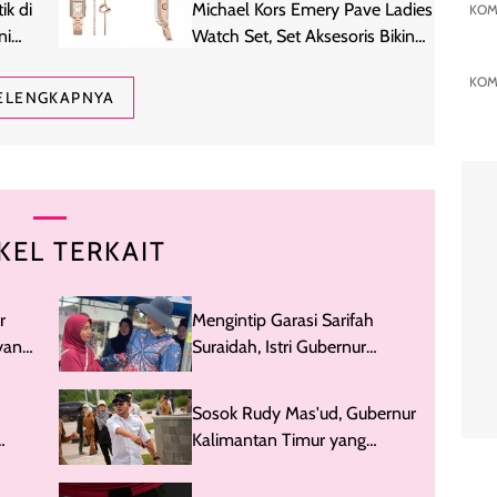
ik di
Michael Kors Emery Pave Ladies
KOM
ni
Watch Set, Set Aksesoris Bikin
Tangan Makin Elegan
KOM
ELENGKAPNYA
KEL TERKAIT
r
Mengintip Garasi Sarifah
 yang
Suraidah, Istri Gubernur
a
Kaltim Rudy Mas'ud
Sosok Rudy Mas'ud, Gubernur
Kalimantan Timur yang
n Rp
Tengah Disorot Publik