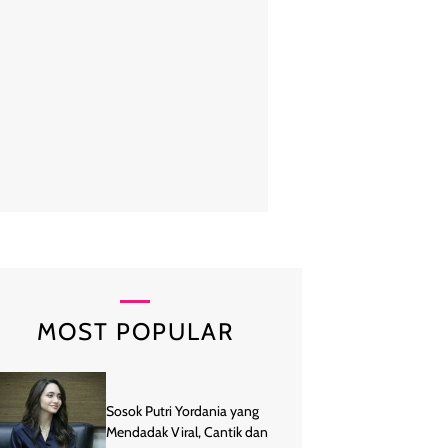
rti saat berkunjung ke Bazar Ramadhan TP PKK provinsi Kalimantan Ti
k noni Belanda mengenakan dress bermotif yang didominasi warna bir
Melengkapi penampilannya, Sarifah juga mengenakan topi lebar warna
berukuran cukup besar. Foto: Instagram/@syarifahsura
MOST POPULAR
Sosok Putri Yordania yang
Mendadak Viral, Cantik dan