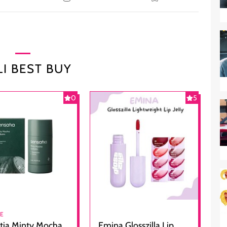
I BEST BUY
0
5
RE
tia Minty Mocha
Emina Glosszilla Lip