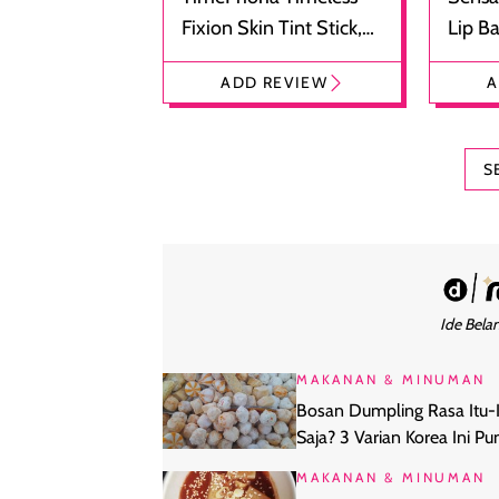
Fixion Skin Tint Stick,
Lip B
Foundation dan
Bibir
ADD REVIEW
A
Concealer 2-in-1
Cokel
S
Ide Belan
MAKANAN & MINUMAN
Bosan Dumpling Rasa Itu-I
Saja? 3 Varian Korea Ini Pu
Rasa yang Beda
MAKANAN & MINUMAN