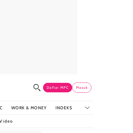
Daftar MPC
Masuk
C
WORK & MONEY
INDEKS
Video