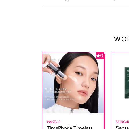
WOL
0
MAKEUP
SKINCA
TimePhoria Timeless
Sensa