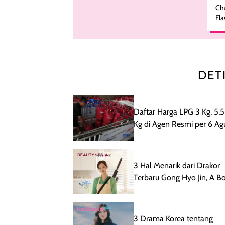
Cha
Ai
Fla
Po
ad
den
hal
kul
Tek
DET
da
tan
akh
me
Daftar Harga LPG 3 Kg, 5,5
mul
Kg di Agen Resmi per 6 Ag
ter
2026
ros
tip
ser
3 Hal Menarik dari Drakor
Da
Terbaru Gong Hyo Jin, A B
kul
ko
Fide Killer
kul
mu
3 Drama Korea tentang
set