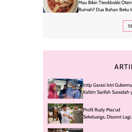
Mau Bikin Tteokbokki Otent
Rumah? Dua Bahan Beku I
Wajib Ada di Kulkas
S
ARTI
Intip Garasi Istri Gubernu
Kaltim Sarifah Suraidah
Jadi Sorotan karena Gay
Glamornya
Profil Rudy Mas'ud
Sekeluarga, Disorot Lagi
gegara Renovasi Rumdi
25 M