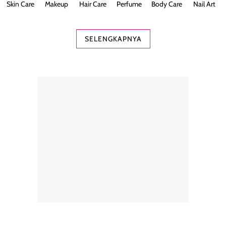
Skin Care
Makeup
Hair Care
Perfume
Body Care
Nail Art
SELENGKAPNYA