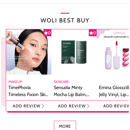
WOLI BEST BUY
0
0
MAKEUP
SKINCARE
TimePhoria
Sensatia Minty
Emina Glosszill
Timeless Fixion Skin
Mocha Lip Balm,
Jelly Vinyl, Lip
Tint Stick,
Pelembap Bibir
Cream Glossy
ADD REVIEW
ADD REVIEW
ADD REVIE
Foundation dan
dengan Aroma
Ringan dengan 
Concealer 2-in-1
Cokelat
Bibir Plumpy
MORE