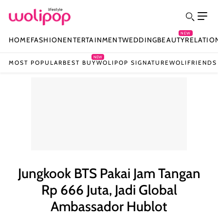
NEW
HOME
FASHION
ENTERTAINMENT
WEDDING
BEAUTY
RELATIO
NEW
MOST POPULAR
BEST BUY
WOLIPOP SIGNATURE
WOLIFRIENDS
Jungkook BTS Pakai Jam Tangan
Rp 666 Juta, Jadi Global
Ambassador Hublot