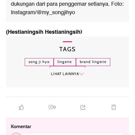
dukungan dari para penggemar setianya. Foto:
Instagram/@my_songjihyo
(Hestianingsih Hestianingsih)
TAGS
song ji hyo
lingerie
brand lingerie
model lingerie
LIHAT LAINNYA
0
Komentar