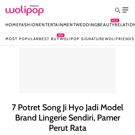
NEW
HOME
FASHION
ENTERTAINMENT
WEDDING
BEAUTY
RELATIO
NEW
MOST POPULAR
BEST BUY
WOLIPOP SIGNATURE
WOLIFRIENDS
7 Potret Song Ji Hyo Jadi Model
Brand Lingerie Sendiri, Pamer
Perut Rata