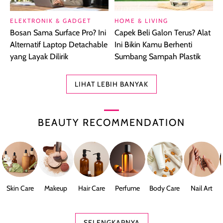
ELEKTRONIK & GADGET
HOME & LIVING
Bosan Sama Surface Pro? Ini
Capek Beli Galon Terus? Alat
Alternatif Laptop Detachable
Ini Bikin Kamu Berhenti
yang Layak Dilirik
Sumbang Sampah Plastik
LIHAT LEBIH BANYAK
BEAUTY RECOMMENDATION
Skin Care
Makeup
Hair Care
Perfume
Body Care
Nail Art
SELENGKAPNYA