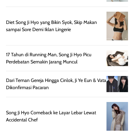
sehingga tetap
Bright Glow
cocok dipakai 
nyaman dipakai
memberikan efek
aktifitas outdo
untuk aktivitas
akhir yang
juga. baru
Diet Song Ji Hyo yang Bikin Syok, Skip Makan
harian, baik
membuat kulit
pemakaaian 6
sampai Sore Demi Iklan Lingerie
sebelum maupun
tampak lebih
bulan tapi ker
setelah
cerah, namun
bersihnya mu
beraktivitas di luar
hasilnya tetap
ku
17 Tahun di Running Man, Song Ji Hyo Picu
ruangan. Selain
dapat berbeda
Perdebatan Semakin Jarang Muncul
memberikan
pada setiap jenis
aroma pada
kulit. Produk ini
rambut, produk ini
mengandung
Dari Teman Gereja Hingga Cinlok, Ji Ye Eun & Vata
juga membantu
Amino dan
Dikonfirmasi Pacaran
rambut terasa
Vitamin C, serta
lebih halus dan
dilengkapi SPF 35
mudah diatur
PA+++ untuk
Song Ji Hyo Comeback ke Layar Lebar Lewat
setelah
membantu
Accidental Chef
diaplikasikan.
melindungi kulit
Kemasannya
dari paparan sinar