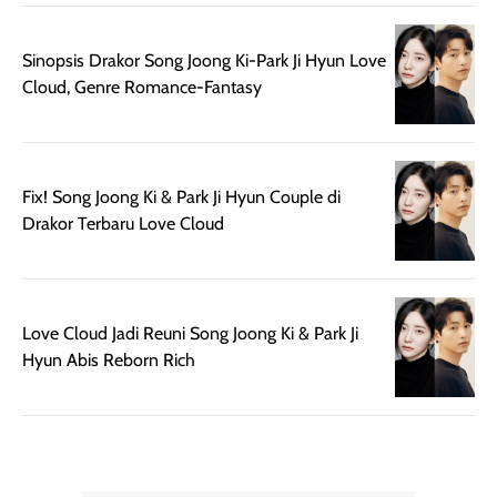
praktis dengan
UV saat
botol spray yang
beraktivitas di
mudah digunakan
siang hari.
Sinopsis Drakor Song Joong Ki-Park Ji Hyun Love
dan cukup ringkas
Meskipun begitu,
Cloud, Genre Romance-Fantasy
untuk dibawa saat
sunscreen tetap
bepergian.
perlu diaplikasikan
Semprotan yang
ulang sesuai
dihasilkan juga
kebutuhan agar
Fix! Song Joong Ki & Park Ji Hyun Couple di
merata sehingga
perlindungannya
Drakor Terbaru Love Cloud
memudahkan
tetap optimal.
pengaplikasian
Karena baru
tanpa membuat
pertama kali
rambut terasa
mencoba, review
Love Cloud Jadi Reuni Song Joong Ki & Park Ji
berat. Perlu
ini berfokus pada
Hyun Abis Reborn Rich
diingat bahwa
kesan awal
ketahanan aroma
penggunaan.
dapat berbeda
Penilaian
pada setiap orang,
mengenai
tergantung jenis
performa dalam