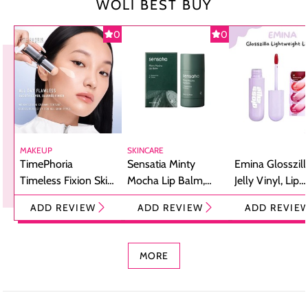
WOLI BEST BUY
0
0
MAKEUP
SKINCARE
TimePhoria
Sensatia Minty
Emina Glosszill
Timeless Fixion Skin
Mocha Lip Balm,
Jelly Vinyl, Lip
Tint Stick,
Pelembap Bibir
Cream Glossy
ADD REVIEW
ADD REVIEW
ADD REVIE
Foundation dan
dengan Aroma
Ringan dengan 
Concealer 2-in-1
Cokelat
Bibir Plumpy
MORE