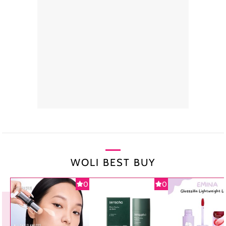
WOLI BEST BUY
0
0