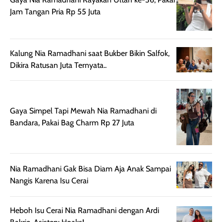
sebelum maupun
tampak lebih
bulan tapi ker
Jam Tangan Pria Rp 55 Juta
setelah
cerah, namun
bersihnya mu
beraktivitas di luar
hasilnya tetap
ku
ruangan. Selain
dapat berbeda
memberikan
pada setiap jenis
Kalung Nia Ramadhani saat Bukber Bikin Salfok,
aroma pada
kulit. Produk ini
Dikira Ratusan Juta Ternyata..
rambut, produk ini
mengandung
juga membantu
Amino dan
rambut terasa
Vitamin C, serta
lebih halus dan
dilengkapi SPF 35
Gaya Simpel Tapi Mewah Nia Ramadhani di
mudah diatur
PA+++ untuk
Bandara, Pakai Bag Charm Rp 27 Juta
setelah
membantu
diaplikasikan.
melindungi kulit
Kemasannya
dari paparan sinar
Nia Ramadhani Gak Bisa Diam Aja Anak Sampai
praktis dengan
UV saat
Nangis Karena Isu Cerai
botol spray yang
beraktivitas di
mudah digunakan
siang hari.
dan cukup ringkas
Meskipun begitu,
Heboh Isu Cerai Nia Ramadhani dengan Ardi
untuk dibawa saat
sunscreen tetap