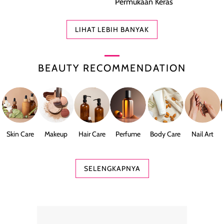
Permukaan Keras
LIHAT LEBIH BANYAK
BEAUTY RECOMMENDATION
Skin Care
Makeup
Hair Care
Perfume
Body Care
Nail Art
SELENGKAPNYA