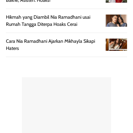
Bakrie, Asisten: Hoaks!
bepergian.
perlu diaplikasikan
Semprotan yang
ulang sesuai
Hikmah yang Diambil Nia Ramadhani usai
dihasilkan juga
kebutuhan agar
Rumah Tangga Diterpa Hoaks Cerai
merata sehingga
perlindungannya
memudahkan
tetap optimal.
pengaplikasian
Karena baru
Cara Nia Ramadhani Ajarkan Mikhayla Sikapi
tanpa membuat
pertama kali
Haters
rambut terasa
mencoba, review
berat. Perlu
ini berfokus pada
diingat bahwa
kesan awal
ketahanan aroma
penggunaan.
dapat berbeda
Penilaian
pada setiap orang,
mengenai
tergantung jenis
performa dalam
rambut, aktivitas,
jangka panjang,
dan kondisi
seperti
lingkungan.
kenyamanan
Namun, dari
setelah
pengalaman
pemakaian rutin