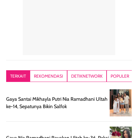
konsisten menjadi
di dalam pouch
karna kulit aku
alasan produk ini
atau dibawa saat
kering meront
tetap masuk
bepergian. Dari
Kalau dipakai
dalam rutinitas.
penggunaan
dibawah mak
Hair mist ini
pertama,
juga ga peelin
memiliki aroma
teksturnya terasa
jadi nyaman gi
yang lembut dan
ringan dan mudah
Packagingnya 
memberikan
diratakan di kulit.
plastik tutup ul
kesan rambut
Produk juga
mutul botolny
lebih segar
memberikan hasil
meruncing jadi
TERKAIT
REKOMENDASI
DETIKNETWORK
POPULER
setelah
akhir yang
pas buat nakar
digunakan.
nyaman tanpa
sunscreennya.
Wanginya tidak
terasa lengket
terus udah SP
Gaya Santai Mikhayla Putri Nia Ramadhani Ultah
terasa berlebihan
berlebihan. Varian
40 yang pasti
ke-14, Sepatunya Bikin Salfok
sehingga tetap
Bright Glow
cocok dipakai 
nyaman dipakai
memberikan efek
aktifitas outdo
untuk aktivitas
akhir yang
juga. baru
harian, baik
membuat kulit
pemakaaian 6
Gaya Nia Ramadhani Rayakan Ultah ke-36, Pakai