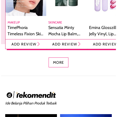
MAKEUP
SKINCARE
TimePhoria
Sensatia Minty
Emina Glosszill
Timeless Fixion Skin
Mocha Lip Balm,
Jelly Vinyl, Lip
Tint Stick,
Pelembap Bibir
Cream Glossy
ADD REVIEW
ADD REVIEW
ADD REVIE
Foundation dan
dengan Aroma
Ringan dengan 
Concealer 2-in-1
Cokelat
Bibir Plumpy
MORE
Ide Belanja Pilihan Produk Terbaik