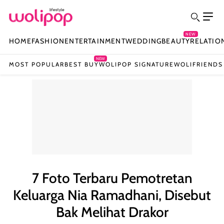
NEW
HOME
FASHION
ENTERTAINMENT
WEDDING
BEAUTY
RELATIO
NEW
MOST POPULAR
BEST BUY
WOLIPOP SIGNATURE
WOLIFRIENDS
7 Foto Terbaru Pemotretan
Keluarga Nia Ramadhani, Disebut
Bak Melihat Drakor