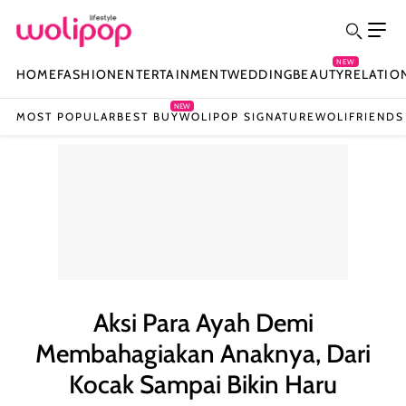
NEW
HOME
FASHION
ENTERTAINMENT
WEDDING
BEAUTY
RELATIO
NEW
MOST POPULAR
BEST BUY
WOLIPOP SIGNATURE
WOLIFRIENDS
Aksi Para Ayah Demi
Membahagiakan Anaknya, Dari
Kocak Sampai Bikin Haru