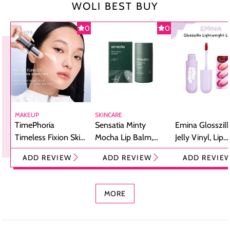
WOLI BEST BUY
0
0
MAKEUP
SKINCARE
TimePhoria
Sensatia Minty
Emina Glosszill
Timeless Fixion Skin
Mocha Lip Balm,
Jelly Vinyl, Lip
Tint Stick,
Pelembap Bibir
Cream Glossy
ADD REVIEW
ADD REVIEW
ADD REVIE
Foundation dan
dengan Aroma
Ringan dengan 
Concealer 2-in-1
Cokelat
Bibir Plumpy
MORE