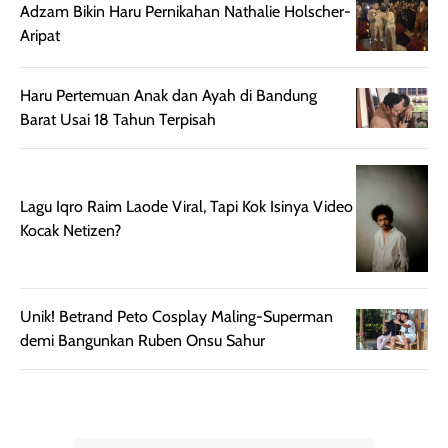
Kemasannya
dari paparan sinar
Adzam Bikin Haru Pernikahan Nathalie Holscher-
praktis dengan
UV saat
Aripat
botol spray yang
beraktivitas di
mudah digunakan
siang hari.
Haru Pertemuan Anak dan Ayah di Bandung
dan cukup ringkas
Meskipun begitu,
Barat Usai 18 Tahun Terpisah
untuk dibawa saat
sunscreen tetap
bepergian.
perlu diaplikasikan
Semprotan yang
ulang sesuai
dihasilkan juga
kebutuhan agar
Lagu Iqro Raim Laode Viral, Tapi Kok Isinya Video
merata sehingga
perlindungannya
Kocak Netizen?
memudahkan
tetap optimal.
pengaplikasian
Karena baru
tanpa membuat
pertama kali
Unik! Betrand Peto Cosplay Maling-Superman
rambut terasa
mencoba, review
demi Bangunkan Ruben Onsu Sahur
berat. Perlu
ini berfokus pada
diingat bahwa
kesan awal
ketahanan aroma
penggunaan.
dapat berbeda
Penilaian
pada setiap orang,
mengenai