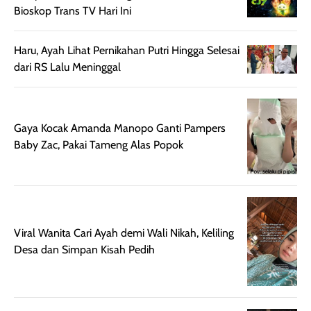
Bioskop Trans TV Hari Ini
terasa berlebihan
berlebihan. Varian
40 yang pasti
sehingga tetap
Bright Glow
cocok dipakai 
nyaman dipakai
memberikan efek
aktifitas outdo
Haru, Ayah Lihat Pernikahan Putri Hingga Selesai
untuk aktivitas
akhir yang
juga. baru
dari RS Lalu Meninggal
harian, baik
membuat kulit
pemakaaian 6
sebelum maupun
tampak lebih
bulan tapi ker
setelah
cerah, namun
bersihnya mu
Gaya Kocak Amanda Manopo Ganti Pampers
beraktivitas di luar
hasilnya tetap
ku
Baby Zac, Pakai Tameng Alas Popok
ruangan. Selain
dapat berbeda
memberikan
pada setiap jenis
aroma pada
kulit. Produk ini
rambut, produk ini
mengandung
juga membantu
Amino dan
Viral Wanita Cari Ayah demi Wali Nikah, Keliling
rambut terasa
Vitamin C, serta
Desa dan Simpan Kisah Pedih
lebih halus dan
dilengkapi SPF 35
mudah diatur
PA+++ untuk
setelah
membantu
diaplikasikan.
melindungi kulit