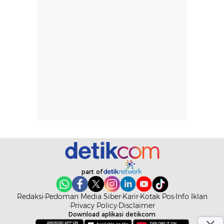
tergantung jenis
performa dalam
rambut, aktivitas,
jangka panjang,
dan kondisi
seperti
lingkungan.
kenyamanan
Namun, dari
setelah
pengalaman
pemakaian rutin
penggunaan
atau
hingga repurchase
kecocokannya
beberapa kali,
pada berbagai
performanya
kondisi kulit,
terasa cukup
masih
konsisten untuk
memerlukan
penggunaan
penggunaan lebih
sehari-hari.
lanjut.
part of
Redaksi
Pedoman Media Siber
Karir
Kotak Pos
Info Iklan
Privacy Policy
Disclaimer
Download aplikasi detikcom