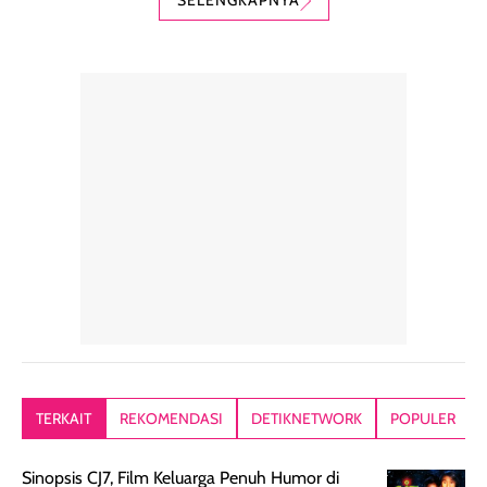
SELENGKAPNYA
digunakan sebagai
harian dalam
milky lotion,
pelengkap
ukuran yang lebih
gampang
perawatan
praktis.
diratakan, ada
rambut sehari-
Kemasannya
sensai dinginy
hari. Pengalaman
ringkas sehingga
ada efek
penggunaan yang
mudah disimpan
lembabnya ju
konsisten menjadi
di dalam pouch
karna kulit aku
alasan produk ini
atau dibawa saat
kering meront
tetap masuk
bepergian. Dari
Kalau dipakai
dalam rutinitas.
penggunaan
dibawah mak
Hair mist ini
pertama,
juga ga peelin
memiliki aroma
teksturnya terasa
jadi nyaman gi
yang lembut dan
ringan dan mudah
Packagingnya 
memberikan
diratakan di kulit.
plastik tutup ul
kesan rambut
Produk juga
mutul botolny
lebih segar
memberikan hasil
meruncing jadi
TERKAIT
REKOMENDASI
DETIKNETWORK
POPULER
setelah
akhir yang
pas buat nakar
digunakan.
nyaman tanpa
sunscreennya.
Sinopsis CJ7, Film Keluarga Penuh Humor di
Wanginya tidak
terasa lengket
terus udah SP