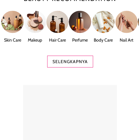
Skin Care
Makeup
Hair Care
Perfume
Body Care
Nail Art
SELENGKAPNYA