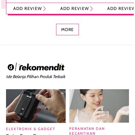
Tint Stick,
Pelembap Bibir
Cream Glossy
ADD REVIEW
ADD REVIEW
ADD REVIE
Foundation dan
dengan Aroma
Ringan dengan 
Concealer 2-in-1
Cokelat
Bibir Plumpy
MORE
Ide Belanja Pilihan Produk Terbaik
PERAWATAN DAN
ELEKTRONIK & GADGET
KECANTIKAN