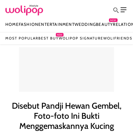
NEW
HOME
FASHION
ENTERTAINMENT
WEDDING
BEAUTY
RELATIO
NEW
MOST POPULAR
BEST BUY
WOLIPOP SIGNATURE
WOLIFRIENDS
Disebut Pandji Hewan Gembel,
Foto-foto Ini Bukti
Menggemaskannya Kucing