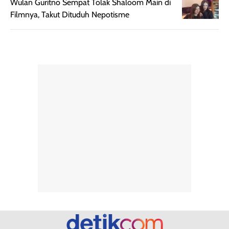
Wulan Guritno Sempat Tolak Shaloom Main di
memudahkan
tetap optimal.
Filmnya, Takut Dituduh Nepotisme
pengaplikasian
Karena baru
tanpa membuat
pertama kali
rambut terasa
mencoba, review
berat. Perlu
ini berfokus pada
diingat bahwa
kesan awal
ketahanan aroma
penggunaan.
dapat berbeda
Penilaian
pada setiap orang,
mengenai
tergantung jenis
performa dalam
rambut, aktivitas,
jangka panjang,
dan kondisi
seperti
lingkungan.
kenyamanan
Namun, dari
setelah
pengalaman
pemakaian rutin
penggunaan
atau
hingga repurchase
kecocokannya
beberapa kali,
pada berbagai
performanya
kondisi kulit,