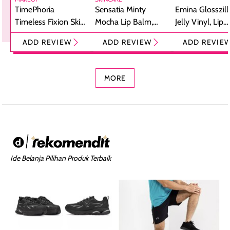
TimePhoria
Sensatia Minty
Emina Glosszill
Timeless Fixion Skin
Mocha Lip Balm,
Jelly Vinyl, Lip
Tint Stick,
Pelembap Bibir
Cream Glossy
ADD REVIEW
ADD REVIEW
ADD REVIE
Foundation dan
dengan Aroma
Ringan dengan 
Concealer 2-in-1
Cokelat
Bibir Plumpy
MORE
Ide Belanja Pilihan Produk Terbaik