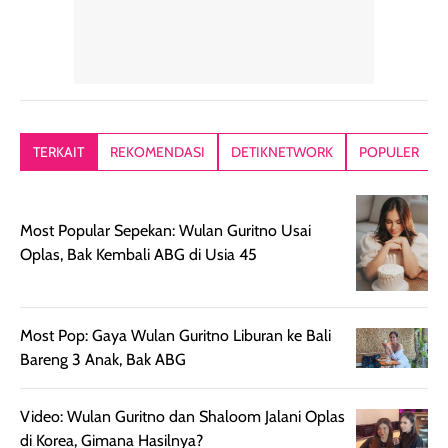
Hair mist ini
pertama,
juga ga peelin
memiliki aroma
teksturnya terasa
jadi nyaman gi
yang lembut dan
ringan dan mudah
Packagingnya 
memberikan
diratakan di kulit.
plastik tutup ul
kesan rambut
Produk juga
mutul botolny
lebih segar
memberikan hasil
meruncing jadi
TERKAIT
REKOMENDASI
DETIKNETWORK
POPULER
setelah
akhir yang
pas buat nakar
digunakan.
nyaman tanpa
sunscreennya.
Wanginya tidak
terasa lengket
terus udah SP
Most Popular Sepekan: Wulan Guritno Usai
terasa berlebihan
berlebihan. Varian
40 yang pasti
Oplas, Bak Kembali ABG di Usia 45
sehingga tetap
Bright Glow
cocok dipakai 
nyaman dipakai
memberikan efek
aktifitas outdo
untuk aktivitas
akhir yang
juga. baru
harian, baik
membuat kulit
pemakaaian 6
Most Pop: Gaya Wulan Guritno Liburan ke Bali
sebelum maupun
tampak lebih
bulan tapi ker
Bareng 3 Anak, Bak ABG
setelah
cerah, namun
bersihnya mu
beraktivitas di luar
hasilnya tetap
ku
Video: Wulan Guritno dan Shaloom Jalani Oplas
ruangan. Selain
dapat berbeda
di Korea, Gimana Hasilnya?