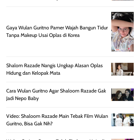
memberikan
pada setiap jenis
aroma pada
kulit. Produk ini
rambut, produk ini
mengandung
juga membantu
Amino dan
Gaya Wulan Guritno Pamer Wajah Bangun Tidur
rambut terasa
Vitamin C, serta
Tanpa Makeup Usai Oplas di Korea
lebih halus dan
dilengkapi SPF 35
mudah diatur
PA+++ untuk
setelah
membantu
diaplikasikan.
melindungi kulit
Shalom Razade Nangis Ungkap Alasan Oplas
Kemasannya
dari paparan sinar
Hidung dan Kelopak Mata
praktis dengan
UV saat
botol spray yang
beraktivitas di
Cara Wulan Guritno Agar Shaloom Razade Gak
mudah digunakan
siang hari.
Jadi Nepo Baby
dan cukup ringkas
Meskipun begitu,
untuk dibawa saat
sunscreen tetap
bepergian.
perlu diaplikasikan
Video: Shaloom Razade Main Tebak Film Wulan
Semprotan yang
ulang sesuai
Guritno, Bisa Gak Nih?
dihasilkan juga
kebutuhan agar
merata sehingga
perlindungannya