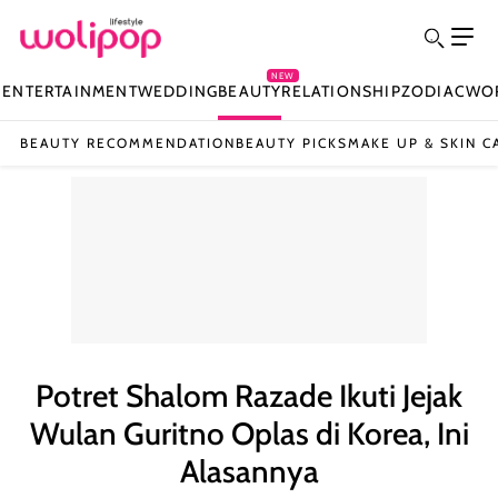
NEW
N
ENTERTAINMENT
WEDDING
BEAUTY
RELATIONSHIP
ZODIAC
WO
BEAUTY RECOMMENDATION
BEAUTY PICKS
MAKE UP & SKIN C
Potret Shalom Razade Ikuti Jejak
Wulan Guritno Oplas di Korea, Ini
Alasannya