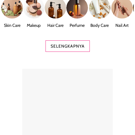
Skin Care
Makeup
Hair Care
Perfume
Body Care
Nail Art
SELENGKAPNYA