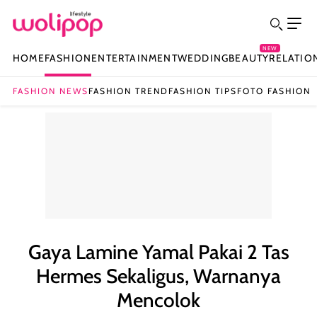
NEW
HOME
FASHION
ENTERTAINMENT
WEDDING
BEAUTY
RELATIO
FASHION NEWS
FASHION TREND
FASHION TIPS
FOTO FASHION
Gaya Lamine Yamal Pakai 2 Tas
Hermes Sekaligus, Warnanya
Mencolok