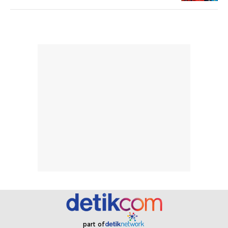
berat. Perlu
ini berfokus pada
diingat bahwa
kesan awal
ketahanan aroma
penggunaan.
dapat berbeda
Penilaian
pada setiap orang,
mengenai
tergantung jenis
performa dalam
rambut, aktivitas,
jangka panjang,
dan kondisi
seperti
lingkungan.
kenyamanan
Namun, dari
setelah
pengalaman
pemakaian rutin
penggunaan
atau
hingga repurchase
kecocokannya
beberapa kali,
pada berbagai
performanya
kondisi kulit,
terasa cukup
masih
konsisten untuk
memerlukan
penggunaan
penggunaan lebih
part of