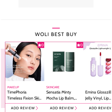
WOLI BEST BUY
0
0
MAKEUP
SKINCARE
TimePhoria
Sensatia Minty
Emina Glosszill
Timeless Fixion Skin
Mocha Lip Balm,
Jelly Vinyl, Lip
Tint Stick,
Pelembap Bibir
Cream Glossy
ADD REVIEW
ADD REVIEW
ADD REVIE
Foundation dan
dengan Aroma
Ringan dengan 