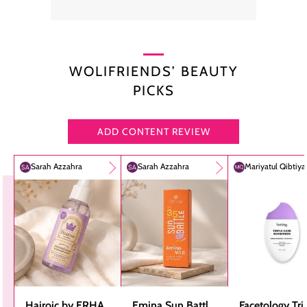
WOLIFRIENDS’ BEAUTY
PICKS
ADD CONTENT REVIEW
Sarah Azzahra
Sarah Azzahra
Mariyatul Qibtiy
Hairoic by ERHA
Emina Sun Battle
Facetology Tri