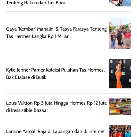
Tenteng Rakun dan Tas Baru
rambut terasa
Vitamin C, serta
lebih halus dan
dilengkapi SPF 35
mudah diatur
PA+++ untuk
setelah
membantu
Gaya 'Kembar' Mahalini & Tasya Farasya Tenteng
diaplikasikan.
melindungi kulit
Tas Hermes Langka Rp 1 Miliar
Kemasannya
dari paparan sinar
praktis dengan
UV saat
botol spray yang
beraktivitas di
mudah digunakan
siang hari.
Kylie Jenner Pamer Koleksi Puluhan Tas Hermes,
dan cukup ringkas
Meskipun begitu,
Bak Etalase di Butik
untuk dibawa saat
sunscreen tetap
bepergian.
perlu diaplikasikan
Semprotan yang
ulang sesuai
dihasilkan juga
kebutuhan agar
Louis Vuitton Rp 3 Juta Hingga Hermes Rp 12 Juta
merata sehingga
perlindungannya
di Iressistible Bazaar
memudahkan
tetap optimal.
pengaplikasian
Karena baru
tanpa membuat
pertama kali
Lamine Yamal: Raja di Lapangan dan di Internet
rambut terasa
mencoba, review