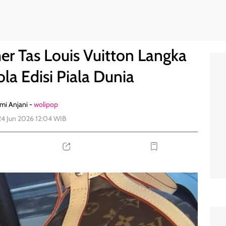
rbentuk Bola Edisi Piala Dunia
0
r Tas Louis Vuitton Langka
la Edisi Piala Dunia
mi Anjani -
wolipop
24 Jun 2026 12:04 WIB