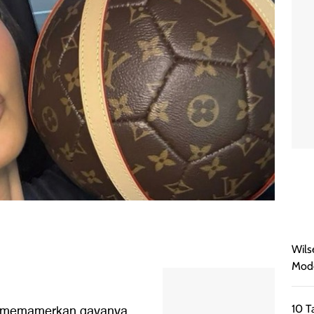
Wils
Mode
an memamerkan gayanya
10 T