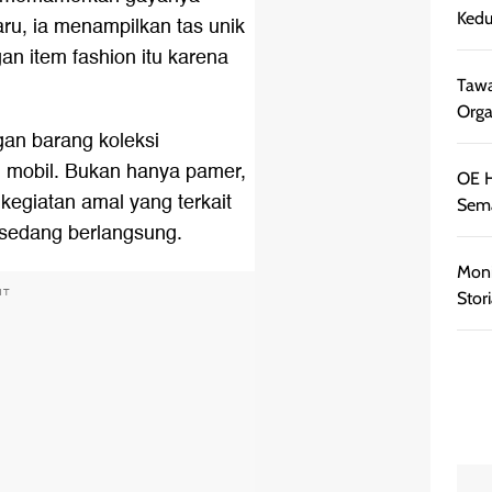
Kedu
aru, ia menampilkan tas unik
an item fashion itu karena
Tawa
Orga
an barang koleksi
 mobil. Bukan hanya pamer,
OE H
giatan amal yang terkait
Sema
 sedang berlangsung.
Moni
NT
Stor