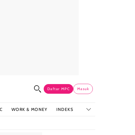
Daftar MPC
Masuk
C
WORK & MONEY
INDEKS