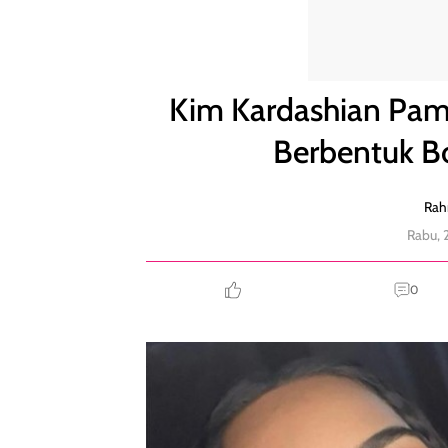
Kim Kardashian Pamer Tas Louis Vuitton Langka Be
Kim Kardashian Pame
Berbentuk Bo
Rah
Rabu, 
0