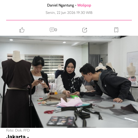
Daniel Ngantung -
Wolipop
Senin, 22 Jun 2026 19:30 WIB
0
Foto: Dok. FFD
Jakarta
-