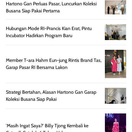
Hartono Gan Perluas Pasar, Luncurkan Koleksi
lebih halus dan
dilengkapi SPF 35
Busana Siap Pakai Pertama
mudah diatur
PA+++ untuk
setelah
membantu
diaplikasikan.
melindungi kulit
Hubungan Mode RI-Prancis Kian Erat, Pintu
Kemasannya
dari paparan sinar
Incubator Hadirkan Program Baru
praktis dengan
UV saat
botol spray yang
beraktivitas di
mudah digunakan
siang hari.
Member T-ara Hahm Eun-jung Rintis Brand Tas,
dan cukup ringkas
Meskipun begitu,
Garap Pasar RI Bersama Lakon
untuk dibawa saat
sunscreen tetap
bepergian.
perlu diaplikasikan
Semprotan yang
ulang sesuai
dihasilkan juga
kebutuhan agar
Strategi Bertahan, Alasan Hartono Gan Garap
merata sehingga
perlindungannya
Koleksi Busana Siap Pakai
memudahkan
tetap optimal.
pengaplikasian
Karena baru
tanpa membuat
pertama kali
rambut terasa
mencoba, review
'Masih Ingat Saya?' Billy Tjong Kembali ke