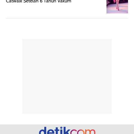
berat. Perlu
ini berfokus pada
Catwalk Setelah 6 Tahun Vakum
diingat bahwa
kesan awal
ketahanan aroma
penggunaan.
dapat berbeda
Penilaian
pada setiap orang,
mengenai
tergantung jenis
performa dalam
rambut, aktivitas,
jangka panjang,
dan kondisi
seperti
lingkungan.
kenyamanan
Namun, dari
setelah
pengalaman
pemakaian rutin
penggunaan
atau
hingga repurchase
kecocokannya
beberapa kali,
pada berbagai
performanya
kondisi kulit,
terasa cukup
masih
konsisten untuk
memerlukan
penggunaan
penggunaan lebih
sehari-hari.
lanjut.