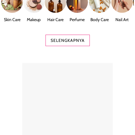
Skin Care
Makeup
Hair Care
Perfume
Body Care
Nail Art
SELENGKAPNYA