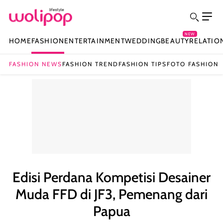
NEW
HOME
FASHION
ENTERTAINMENT
WEDDING
BEAUTY
RELATIO
FASHION NEWS
FASHION TREND
FASHION TIPS
FOTO FASHION
Edisi Perdana Kompetisi Desainer
Muda FFD di JF3, Pemenang dari
Papua