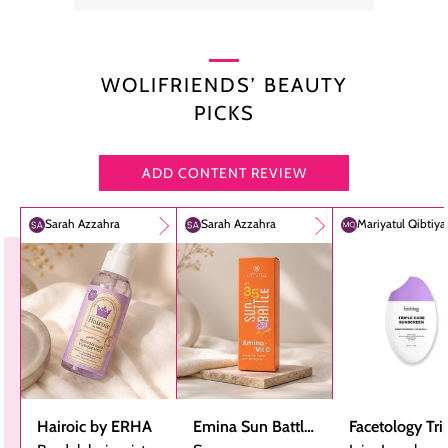
WOLIFRIENDS’ BEAUTY
PICKS
ADD CONTENT REVIEW
Sarah Azzahra
Sarah Azzahra
Mariyatul Qibtiy
Hairoic by ERHA
Emina Sun Battle
Facetology Tri