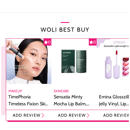
WOLI BEST BUY
0
0
MAKEUP
SKINCARE
TimePhoria
Sensatia Minty
Emina Glosszill
Timeless Fixion Skin
Mocha Lip Balm,
Jelly Vinyl, Lip
Tint Stick,
Pelembap Bibir
Cream Glossy
ADD REVIEW
ADD REVIEW
ADD REVIE
Foundation dan
dengan Aroma
Ringan dengan 
Concealer 2-in-1
Cokelat
Bibir Plumpy