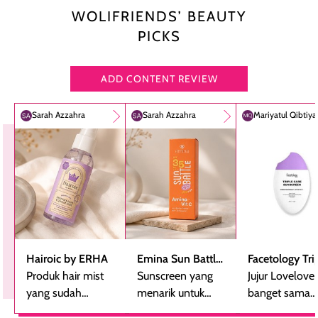
WOLIFRIENDS’ BEAUTY
PICKS
ADD CONTENT REVIEW
Sarah Azzahra
Sarah Azzahra
Mariyatul Qibtiy
Hairoic by ERHA
Emina Sun Battle
Facetology Tri
Produk hair mist
SPF 35 PA+++
Sunscreen yang
Care Sunscree
Jujur Lovelove
yang sudah
Bright Glow Fun
menarik untuk
SPF 40 PA+++
banget sama
beberapa kali
Size
dicoba, terutama
sunscreen iniii..