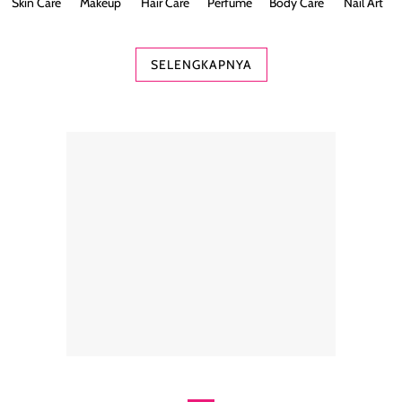
Skin Care
Makeup
Hair Care
Perfume
Body Care
Nail Art
SELENGKAPNYA