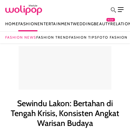
NEW
HOME
FASHION
ENTERTAINMENT
WEDDING
BEAUTY
RELATIO
FASHION NEWS
FASHION TREND
FASHION TIPS
FOTO FASHION
Sewindu Lakon: Bertahan di
Tengah Krisis, Konsisten Angkat
Warisan Budaya