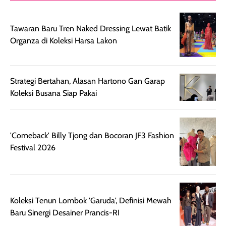
digunakan.
nyaman tanpa
sunscreennya.
Wanginya tidak
terasa lengket
terus udah SP
Tawaran Baru Tren Naked Dressing Lewat Batik
terasa berlebihan
berlebihan. Varian
40 yang pasti
Organza di Koleksi Harsa Lakon
sehingga tetap
Bright Glow
cocok dipakai 
nyaman dipakai
memberikan efek
aktifitas outdo
untuk aktivitas
akhir yang
juga. baru
Strategi Bertahan, Alasan Hartono Gan Garap
harian, baik
membuat kulit
pemakaaian 6
Koleksi Busana Siap Pakai
sebelum maupun
tampak lebih
bulan tapi ker
setelah
cerah, namun
bersihnya mu
beraktivitas di luar
hasilnya tetap
ku
ruangan. Selain
dapat berbeda
'Comeback' Billy Tjong dan Bocoran JF3 Fashion
memberikan
pada setiap jenis
Festival 2026
aroma pada
kulit. Produk ini
rambut, produk ini
mengandung
juga membantu
Amino dan
rambut terasa
Vitamin C, serta
Koleksi Tenun Lombok 'Garuda', Definisi Mewah
lebih halus dan
dilengkapi SPF 35
Baru Sinergi Desainer Prancis-RI
mudah diatur
PA+++ untuk