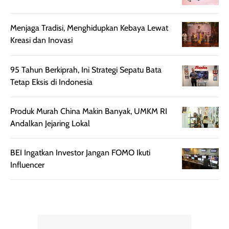
setelah
membantu
diaplikasikan.
melindungi kulit
Kemasannya
dari paparan sinar
Menjaga Tradisi, Menghidupkan Kebaya Lewat
praktis dengan
UV saat
Kreasi dan Inovasi
botol spray yang
beraktivitas di
mudah digunakan
siang hari.
95 Tahun Berkiprah, Ini Strategi Sepatu Bata
dan cukup ringkas
Meskipun begitu,
Tetap Eksis di Indonesia
untuk dibawa saat
sunscreen tetap
bepergian.
perlu diaplikasikan
Produk Murah China Makin Banyak, UMKM RI
Semprotan yang
ulang sesuai
Andalkan Jejaring Lokal
dihasilkan juga
kebutuhan agar
merata sehingga
perlindungannya
memudahkan
tetap optimal.
BEI Ingatkan Investor Jangan FOMO Ikuti
pengaplikasian
Karena baru
Influencer
tanpa membuat
pertama kali
rambut terasa
mencoba, review
berat. Perlu
ini berfokus pada
diingat bahwa
kesan awal
ketahanan aroma
penggunaan.