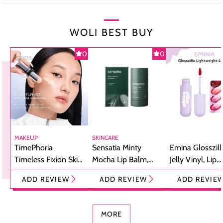
WOLI BEST BUY
0
0
MAKEUP
SKINCARE
TimePhoria
Sensatia Minty
Emina Glosszill
Timeless Fixion Skin
Mocha Lip Balm,
Jelly Vinyl, Lip
Tint Stick,
Pelembap Bibir
Cream Glossy
ADD REVIEW
ADD REVIEW
ADD REVIE
Foundation dan
dengan Aroma
Ringan dengan 
Concealer 2-in-1
Cokelat
Bibir Plumpy
MORE