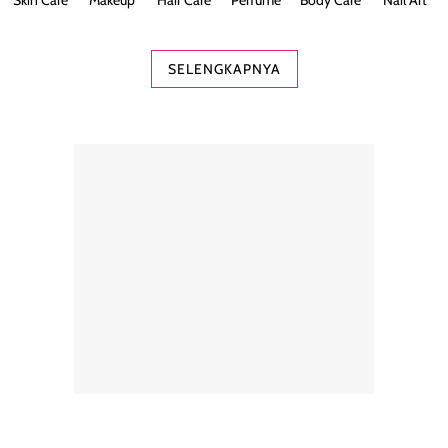
Skin Care
Makeup
Hair Care
Perfume
Body Care
Nail Art
SELENGKAPNYA