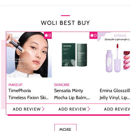
WOLI BEST BUY
0
0
MAKEUP
SKINCARE
TimePhoria
Sensatia Minty
Emina Glosszill
Timeless Fixion Skin
Mocha Lip Balm,
Jelly Vinyl, Lip
Tint Stick,
Pelembap Bibir
Cream Glossy
ADD REVIEW
ADD REVIEW
ADD REVIE
Foundation dan
dengan Aroma
Ringan dengan 
Concealer 2-in-1
Cokelat
Bibir Plumpy
MORE