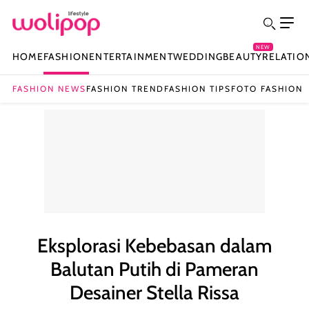
NEW
HOME
FASHION
ENTERTAINMENT
WEDDING
BEAUTY
RELATIO
FASHION NEWS
FASHION TREND
FASHION TIPS
FOTO FASHION
Eksplorasi Kebebasan dalam
Balutan Putih di Pameran
Desainer Stella Rissa