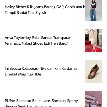
juga membantu
Amino dan
Hailey Bieber Rilis Jeans Bareng GAP, Cocok untuk
rambut terasa
Vitamin C, serta
Tampil Santai Tapi Stylish
lebih halus dan
dilengkapi SPF 35
mudah diatur
PA+++ untuk
setelah
membantu
diaplikasikan.
melindungi kulit
Anya Taylor-Joy Pakai Sandal Transparan
Kemasannya
dari paparan sinar
Minimalis, Naked Shoes Jadi Tren Baru?
praktis dengan
UV saat
botol spray yang
beraktivitas di
mudah digunakan
siang hari.
dan cukup ringkas
Meskipun begitu,
Ini Sepatu Kolaborasi Nike dan Kim Kardashian,
untuk dibawa saat
sunscreen tetap
Disebut Mirip 'Kaki Iblis'
bepergian.
perlu diaplikasikan
Semprotan yang
ulang sesuai
dihasilkan juga
kebutuhan agar
merata sehingga
perlindungannya
memudahkan
tetap optimal.
PUMA Speedcat Ballet Lace, Sneakers Sporty
pengaplikasian
Karena baru
dengan Sentuhan Balletcore