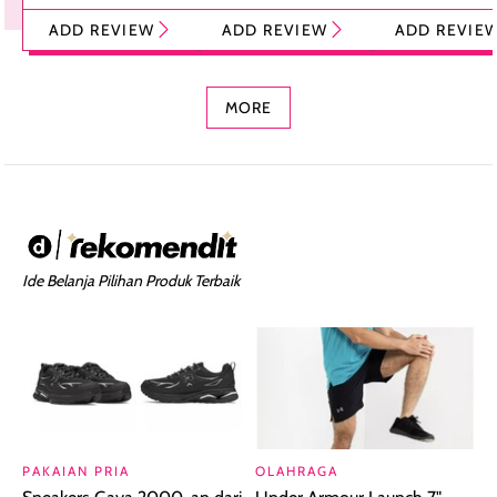
Tint Stick,
Pelembap Bibir
Cream Glossy
ADD REVIEW
ADD REVIEW
ADD REVIE
Foundation dan
dengan Aroma
Ringan dengan 
Concealer 2-in-1
Cokelat
Bibir Plumpy
MORE
Ide Belanja Pilihan Produk Terbaik
PAKAIAN PRIA
OLAHRAGA