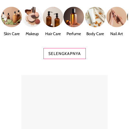
Skin Care
Makeup
Hair Care
Perfume
Body Care
Nail Art
SELENGKAPNYA