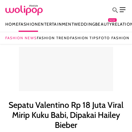
NEW
HOME
FASHION
ENTERTAINMENT
WEDDING
BEAUTY
RELATIO
FASHION NEWS
FASHION TREND
FASHION TIPS
FOTO FASHION
Sepatu Valentino Rp 18 Juta Viral
Mirip Kuku Babi, Dipakai Hailey
Bieber