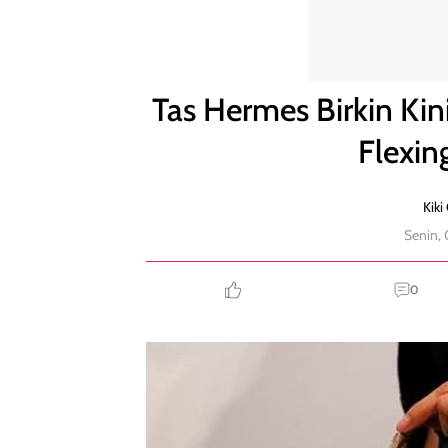
Tas Hermes Birkin Kini Bisa Disewa Rp 14 Juta, Tren
Tas Hermes Birkin Kini
Flexin
Kiki
Senin,
0