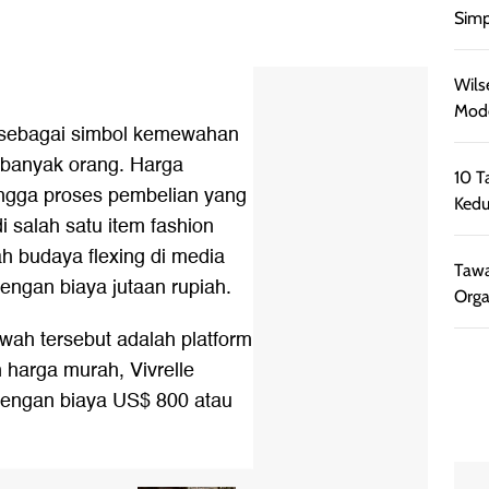
Simp
Wils
Mode
l sebagai simbol kemewahan
u banyak orang. Harga
10 T
hingga proses pembelian yang
Kedu
i salah satu item fashion
gah budaya flexing di media
Tawa
dengan biaya jutaan rupiah.
Orga
ah tersebut adalah platform
 harga murah, Vivrelle
dengan biaya US$ 800 atau