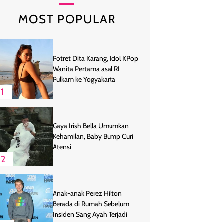
MOST POPULAR
Potret Dita Karang, Idol KPop
Wanita Pertama asal RI
Pulkam ke Yogyakarta
1
Gaya Irish Bella Umumkan
Kehamilan, Baby Bump Curi
Atensi
2
Anak-anak Perez Hilton
Berada di Rumah Sebelum
Insiden Sang Ayah Terjadi