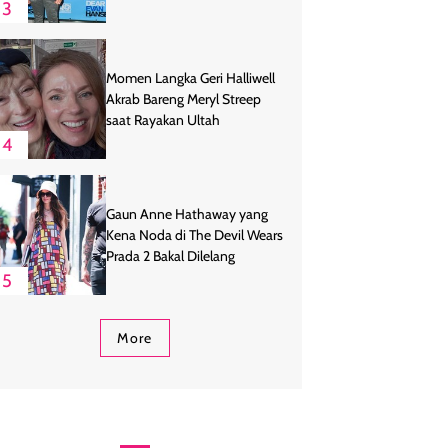
3
Momen Langka Geri Halliwell
Akrab Bareng Meryl Streep
saat Rayakan Ultah
4
Gaun Anne Hathaway yang
Kena Noda di The Devil Wears
Prada 2 Bakal Dilelang
5
More