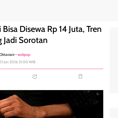
 Flexing Jadi Sorotan
0
 Bisa Disewa Rp 14 Juta, Tren
g Jadi Sorotan
 Oktaviani -
wolipop
 01 Jun 2026 21:00 WIB