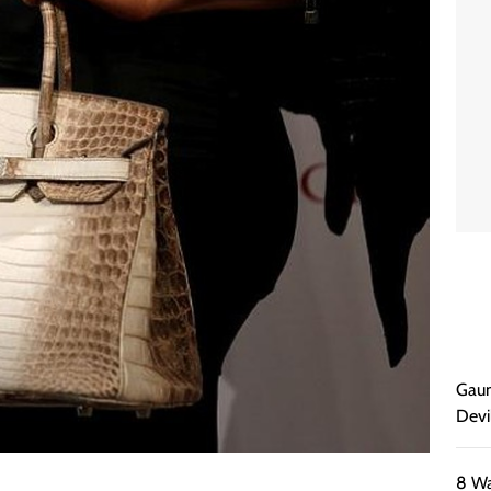
Gaun
Devi
8 Wa