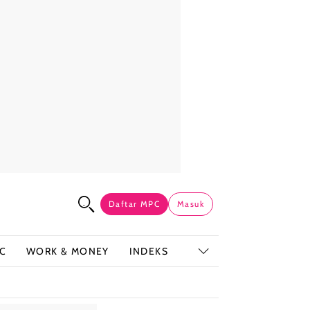
Daftar MPC
Masuk
C
WORK & MONEY
INDEKS