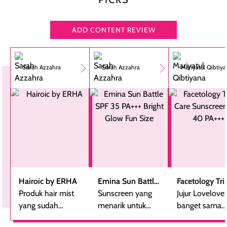
ADD CONTENT REVIEW
Sarah Azzahra
Sarah Azzahra
Mariyatul Qibtiy
Hairoic by ERHA
Emina Sun Battle
Facetology Tri
Produk hair mist
SPF 35 PA+++
Sunscreen yang
Care Sunscree
Jujur Lovelove
yang sudah
Bright Glow Fun
menarik untuk
SPF 40 PA+++
banget sama
beberapa kali
Size
dicoba, terutama
sunscreen iniii..