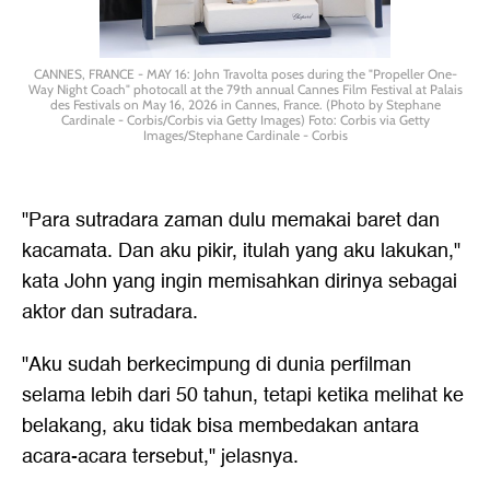
CANNES, FRANCE - MAY 16: John Travolta poses during the "Propeller One-
Way Night Coach" photocall at the 79th annual Cannes Film Festival at Palais
des Festivals on May 16, 2026 in Cannes, France. (Photo by Stephane
Cardinale - Corbis/Corbis via Getty Images) Foto: Corbis via Getty
Images/Stephane Cardinale - Corbis
"Para sutradara zaman dulu memakai baret dan
kacamata. Dan aku pikir, itulah yang aku lakukan,"
kata John yang ingin memisahkan dirinya sebagai
aktor dan sutradara.
"Aku sudah berkecimpung di dunia perfilman
selama lebih dari 50 tahun, tetapi ketika melihat ke
belakang, aku tidak bisa membedakan antara
acara-acara tersebut," jelasnya.