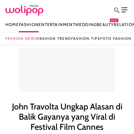
NEW
HOME
FASHION
ENTERTAINMENT
WEDDING
BEAUTY
RELATIO
FASHION NEWS
FASHION TREND
FASHION TIPS
FOTO FASHION
John Travolta Ungkap Alasan di
Balik Gayanya yang Viral di
Festival Film Cannes