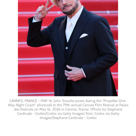
CANNES, FRANCE - MAY 16: John Travolta poses during the "Propeller One-
Way Night Coach" photocall at the 79th annual Cannes Film Festival at Palais
des Festivals on May 16, 2026 in Cannes, France. (Photo by Stephane
Cardinale - Corbis/Corbis via Getty Images) Foto: Corbis via Getty
Images/Stephane Cardinale - Corbis