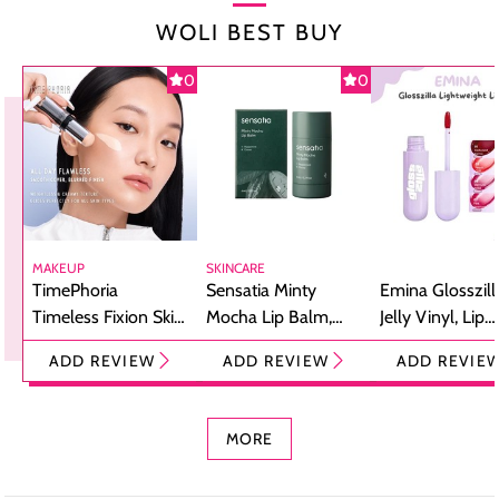
WOLI BEST BUY
0
0
MAKEUP
SKINCARE
TimePhoria
Sensatia Minty
Emina Glosszill
Timeless Fixion Skin
Mocha Lip Balm,
Jelly Vinyl, Lip
Tint Stick,
Pelembap Bibir
Cream Glossy
ADD REVIEW
ADD REVIEW
ADD REVIE
Foundation dan
dengan Aroma
Ringan dengan 
Concealer 2-in-1
Cokelat
Bibir Plumpy
MORE