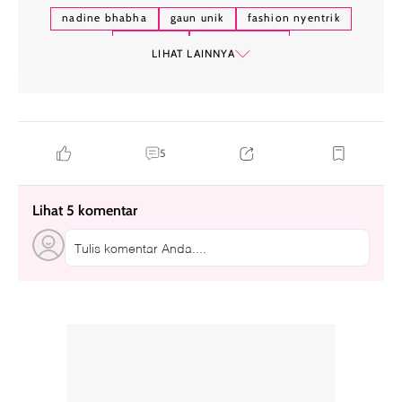
nadine bhabha
gaun unik
fashion nyentrik
gigi palsu
gaun dari gigi
LIHAT LAINNYA
5
Lihat 5 komentar
Tulis komentar Anda....