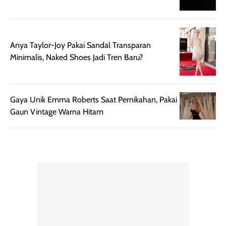
merata sehingga
perlindungannya
memudahkan
tetap optimal.
pengaplikasian
Karena baru
tanpa membuat
pertama kali
Anya Taylor-Joy Pakai Sandal Transparan
rambut terasa
mencoba, review
Minimalis, Naked Shoes Jadi Tren Baru?
berat. Perlu
ini berfokus pada
diingat bahwa
kesan awal
ketahanan aroma
penggunaan.
Gaya Unik Emma Roberts Saat Pernikahan, Pakai
dapat berbeda
Penilaian
Gaun Vintage Warna Hitam
pada setiap orang,
mengenai
tergantung jenis
performa dalam
rambut, aktivitas,
jangka panjang,
dan kondisi
seperti
lingkungan.
kenyamanan
Namun, dari
setelah
pengalaman
pemakaian rutin
penggunaan
atau
hingga repurchase
kecocokannya
beberapa kali,
pada berbagai