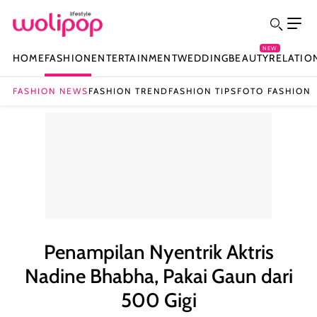
NEW
HOME
FASHION
ENTERTAINMENT
WEDDING
BEAUTY
RELATIO
FASHION NEWS
FASHION TREND
FASHION TIPS
FOTO FASHION
Penampilan Nyentrik Aktris
Nadine Bhabha, Pakai Gaun dari
500 Gigi