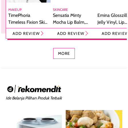
MAKEUP
SKINCARE
TimePhoria
Sensatia Minty
Emina Glosszill
Timeless Fixion Skin
Mocha Lip Balm,
Jelly Vinyl, Lip
Tint Stick,
Pelembap Bibir
Cream Glossy
ADD REVIEW
ADD REVIEW
ADD REVIE
Foundation dan
dengan Aroma
Ringan dengan 
Concealer 2-in-1
Cokelat
Bibir Plumpy
MORE
Ide Belanja Pilihan Produk Terbaik