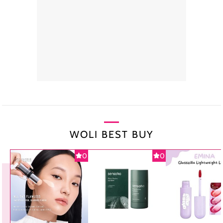
WOLI BEST BUY
0
0