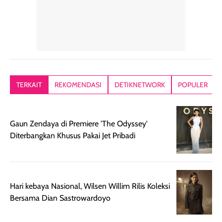
dalam rutinitas.
penggunaan
dibawah mak
Hair mist ini
pertama,
juga ga peelin
memiliki aroma
teksturnya terasa
jadi nyaman gi
yang lembut dan
ringan dan mudah
Packagingnya 
memberikan
diratakan di kulit.
plastik tutup ul
kesan rambut
Produk juga
mutul botolny
lebih segar
memberikan hasil
meruncing jadi
TERKAIT
REKOMENDASI
DETIKNETWORK
POPULER
setelah
akhir yang
pas buat nakar
digunakan.
nyaman tanpa
sunscreennya.
Wanginya tidak
terasa lengket
terus udah SP
Gaun Zendaya di Premiere 'The Odyssey'
terasa berlebihan
berlebihan. Varian
40 yang pasti
Diterbangkan Khusus Pakai Jet Pribadi
sehingga tetap
Bright Glow
cocok dipakai 
nyaman dipakai
memberikan efek
aktifitas outdo
untuk aktivitas
akhir yang
juga. baru
harian, baik
membuat kulit
pemakaaian 6
Hari kebaya Nasional, Wilsen Willim Rilis Koleksi
sebelum maupun
tampak lebih
bulan tapi ker
Bersama Dian Sastrowardoyo
setelah
cerah, namun
bersihnya mu
beraktivitas di luar
hasilnya tetap
ku