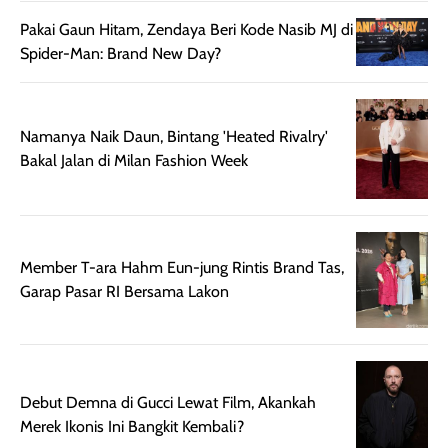
ruangan. Selain
dapat berbeda
memberikan
pada setiap jenis
Pakai Gaun Hitam, Zendaya Beri Kode Nasib MJ di
aroma pada
kulit. Produk ini
Spider-Man: Brand New Day?
rambut, produk ini
mengandung
juga membantu
Amino dan
rambut terasa
Vitamin C, serta
Namanya Naik Daun, Bintang 'Heated Rivalry'
lebih halus dan
dilengkapi SPF 35
Bakal Jalan di Milan Fashion Week
mudah diatur
PA+++ untuk
setelah
membantu
diaplikasikan.
melindungi kulit
Kemasannya
dari paparan sinar
praktis dengan
UV saat
Member T-ara Hahm Eun-jung Rintis Brand Tas,
botol spray yang
beraktivitas di
Garap Pasar RI Bersama Lakon
mudah digunakan
siang hari.
dan cukup ringkas
Meskipun begitu,
untuk dibawa saat
sunscreen tetap
bepergian.
perlu diaplikasikan
Debut Demna di Gucci Lewat Film, Akankah
Semprotan yang
ulang sesuai
Merek Ikonis Ini Bangkit Kembali?
dihasilkan juga
kebutuhan agar