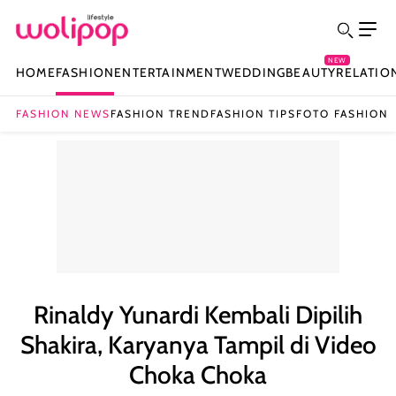
NEW
HOME
FASHION
ENTERTAINMENT
WEDDING
BEAUTY
RELATIO
FASHION NEWS
FASHION TREND
FASHION TIPS
FOTO FASHION
Rinaldy Yunardi Kembali Dipilih
Shakira, Karyanya Tampil di Video
Choka Choka