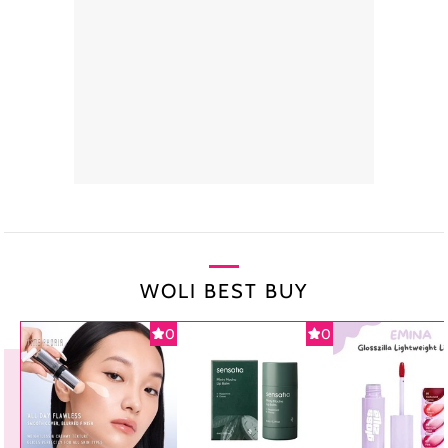
WOLI BEST BUY
0
0