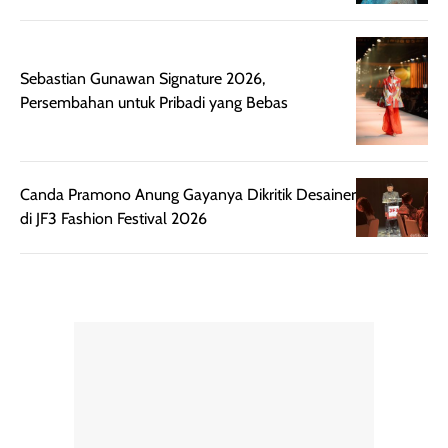
dihasilkan juga
kebutuhan agar
merata sehingga
perlindungannya
memudahkan
tetap optimal.
Sebastian Gunawan Signature 2026,
pengaplikasian
Karena baru
Persembahan untuk Pribadi yang Bebas
tanpa membuat
pertama kali
rambut terasa
mencoba, review
berat. Perlu
ini berfokus pada
diingat bahwa
kesan awal
Canda Pramono Anung Gayanya Dikritik Desainer
ketahanan aroma
penggunaan.
di JF3 Fashion Festival 2026
dapat berbeda
Penilaian
pada setiap orang,
mengenai
tergantung jenis
performa dalam
rambut, aktivitas,
jangka panjang,
dan kondisi
seperti
lingkungan.
kenyamanan
Namun, dari
setelah
pengalaman
pemakaian rutin
penggunaan
atau
hingga repurchase
kecocokannya