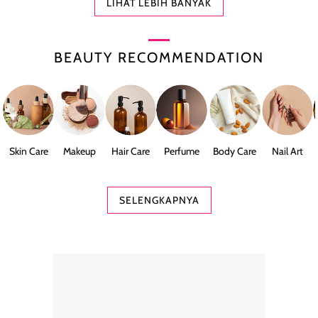
LIHAT LEBIH BANYAK
BEAUTY RECOMMENDATION
Skin Care
Makeup
Hair Care
Perfume
Body Care
Nail Art
SELENGKAPNYA