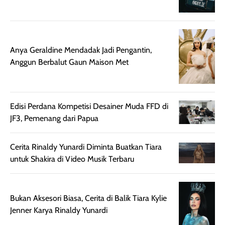
ruangan. Selain
dapat berbeda
memberikan
pada setiap jenis
aroma pada
kulit. Produk ini
rambut, produk ini
mengandung
Anya Geraldine Mendadak Jadi Pengantin,
juga membantu
Amino dan
Anggun Berbalut Gaun Maison Met
rambut terasa
Vitamin C, serta
lebih halus dan
dilengkapi SPF 35
mudah diatur
PA+++ untuk
Edisi Perdana Kompetisi Desainer Muda FFD di
setelah
membantu
JF3, Pemenang dari Papua
diaplikasikan.
melindungi kulit
Kemasannya
dari paparan sinar
praktis dengan
UV saat
Cerita Rinaldy Yunardi Diminta Buatkan Tiara
botol spray yang
beraktivitas di
untuk Shakira di Video Musik Terbaru
mudah digunakan
siang hari.
dan cukup ringkas
Meskipun begitu,
untuk dibawa saat
sunscreen tetap
Bukan Aksesori Biasa, Cerita di Balik Tiara Kylie
bepergian.
perlu diaplikasikan
Jenner Karya Rinaldy Yunardi
Semprotan yang
ulang sesuai