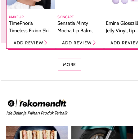
MAKEUP
SKINCARE
TimePhoria
Sensatia Minty
Emina Glosszill
Timeless Fixion Skin
Mocha Lip Balm,
Jelly Vinyl, Lip
Tint Stick,
Pelembap Bibir
Cream Glossy
ADD REVIEW
ADD REVIEW
ADD REVIE
Foundation dan
dengan Aroma
Ringan dengan 
Concealer 2-in-1
Cokelat
Bibir Plumpy
MORE
Ide Belanja Pilihan Produk Terbaik