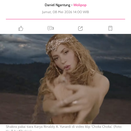
Daniel Ngantung -
Wolipop
Jumat, 08 Mei 2026 14:00 WIB
3
Shakira pakai tiara Karya Rinaldy A. Yunardi di video klip 'Choka Choka'. (Foto: