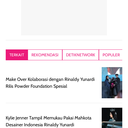
tetap masuk
bepergian. Dari
Kalau dipakai
dalam rutinitas.
penggunaan
dibawah mak
Hair mist ini
pertama,
juga ga peelin
memiliki aroma
teksturnya terasa
jadi nyaman gi
yang lembut dan
ringan dan mudah
Packagingnya 
memberikan
diratakan di kulit.
plastik tutup ul
kesan rambut
Produk juga
mutul botolny
lebih segar
memberikan hasil
meruncing jadi
TERKAIT
REKOMENDASI
DETIKNETWORK
POPULER
setelah
akhir yang
pas buat nakar
digunakan.
nyaman tanpa
sunscreennya.
Wanginya tidak
terasa lengket
terus udah SP
Make Over Kolaborasi dengan Rinaldy Yunardi
terasa berlebihan
berlebihan. Varian
40 yang pasti
Rilis Powder Foundation Spesial
sehingga tetap
Bright Glow
cocok dipakai 
nyaman dipakai
memberikan efek
aktifitas outdo
untuk aktivitas
akhir yang
juga. baru
harian, baik
membuat kulit
pemakaaian 6
sebelum maupun
tampak lebih
bulan tapi ker
Kylie Jenner Tampil Memukau Pakai Mahkota
setelah
cerah, namun
bersihnya mu
Desainer Indonesia Rinaldy Yunardi
beraktivitas di luar
hasilnya tetap
ku