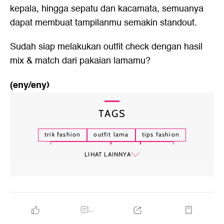
kepala, hingga sepatu dan kacamata, semuanya
dapat membuat tampilanmu semakin standout.
Sudah siap melakukan outfit check dengan hasil
mix & match dari pakaian lamamu?
(eny/eny)
TAGS
trik fashion
outfit lama
tips fashion
styling pakaian
jeans
blazer
LIHAT LAINNYA
atasan oversized
layering
...