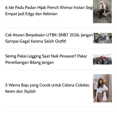
setelah
membantu
6 Ide Padu Padan Hijab French Khimar Instan Segi
diaplikasikan.
melindungi kulit
Empat Jadi Edgy dan Kekinian
Kemasannya
dari paparan sinar
praktis dengan
UV saat
botol spray yang
beraktivitas di
mudah digunakan
siang hari.
Cek Aturan Berpakaian UTBK-SNBT 2026, Jangan
dan cukup ringkas
Meskipun begitu,
Sampai Gagal Karena Salah Outfit!
untuk dibawa saat
sunscreen tetap
bepergian.
perlu diaplikasikan
Sering Pakai Legging Saat Naik Pesawat? Pakar
Semprotan yang
ulang sesuai
Penerbangan Bilang Jangan
dihasilkan juga
kebutuhan agar
merata sehingga
perlindungannya
memudahkan
tetap optimal.
pengaplikasian
Karena baru
5 Warna Baju yang Cocok untuk Celana Cokelat,
tanpa membuat
pertama kali
Keren dan Stylish
rambut terasa
mencoba, review
berat. Perlu
ini berfokus pada
diingat bahwa
kesan awal
ketahanan aroma
penggunaan.