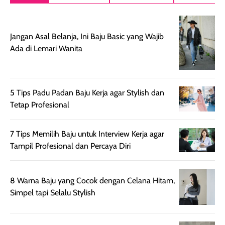
setelah
akhir yang
pas buat nakar
digunakan.
nyaman tanpa
sunscreennya.
Wanginya tidak
terasa lengket
terus udah SP
Jangan Asal Belanja, Ini Baju Basic yang Wajib
terasa berlebihan
berlebihan. Varian
40 yang pasti
Ada di Lemari Wanita
sehingga tetap
Bright Glow
cocok dipakai 
nyaman dipakai
memberikan efek
aktifitas outdo
untuk aktivitas
akhir yang
juga. baru
harian, baik
membuat kulit
pemakaaian 6
5 Tips Padu Padan Baju Kerja agar Stylish dan
sebelum maupun
tampak lebih
bulan tapi ker
Tetap Profesional
setelah
cerah, namun
bersihnya mu
beraktivitas di luar
hasilnya tetap
ku
7 Tips Memilih Baju untuk Interview Kerja agar
ruangan. Selain
dapat berbeda
Tampil Profesional dan Percaya Diri
memberikan
pada setiap jenis
aroma pada
kulit. Produk ini
rambut, produk ini
mengandung
8 Warna Baju yang Cocok dengan Celana Hitam,
juga membantu
Amino dan
Simpel tapi Selalu Stylish
rambut terasa
Vitamin C, serta
lebih halus dan
dilengkapi SPF 35
mudah diatur
PA+++ untuk