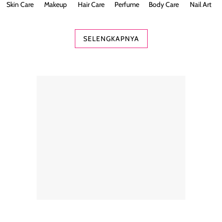
Skin Care
Makeup
Hair Care
Perfume
Body Care
Nail Art
SELENGKAPNYA