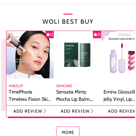
WOLI BEST BUY
0
0
MAKEUP
SKINCARE
TimePhoria
Sensatia Minty
Emina Glosszill
Timeless Fixion Skin
Mocha Lip Balm,
Jelly Vinyl, Lip
Tint Stick,
Pelembap Bibir
Cream Glossy
ADD REVIEW
ADD REVIEW
ADD REVIE
Foundation dan
dengan Aroma
Ringan dengan 
Concealer 2-in-1
Cokelat
Bibir Plumpy
MORE