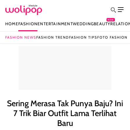
NEW
HOME
FASHION
ENTERTAINMENT
WEDDING
BEAUTY
RELATIO
FASHION NEWS
FASHION TREND
FASHION TIPS
FOTO FASHION
Sering Merasa Tak Punya Baju? Ini
7 Trik Biar Outfit Lama Terlihat
Baru