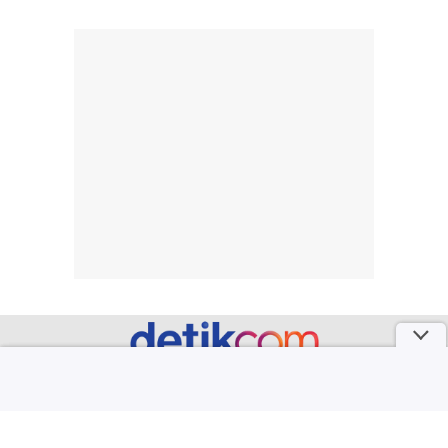
dapat berbeda
Penilaian
pada setiap orang,
mengenai
tergantung jenis
performa dalam
rambut, aktivitas,
jangka panjang,
dan kondisi
seperti
lingkungan.
kenyamanan
Namun, dari
setelah
pengalaman
pemakaian rutin
penggunaan
atau
hingga repurchase
kecocokannya
beberapa kali,
pada berbagai
performanya
kondisi kulit,
terasa cukup
masih
konsisten untuk
memerlukan
penggunaan
penggunaan lebih
sehari-hari.
lanjut.
part of
Redaksi
Pedoman Media Siber
Karir
Kotak Pos
Info Iklan