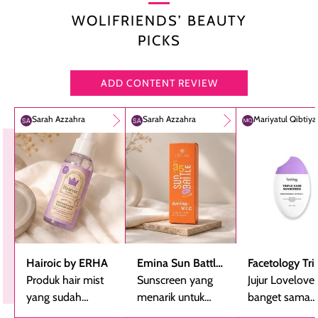
WOLIFRIENDS’ BEAUTY
PICKS
ADD CONTENT REVIEW
Sarah Azzahra
Sarah Azzahra
Mariyatul Qibtiy
Hairoic by ERHA
Emina Sun Battle
Facetology Tri
Produk hair mist
SPF 35 PA+++
Sunscreen yang
Care Sunscree
Jujur Lovelove
yang sudah
Bright Glow Fun
menarik untuk
SPF 40 PA+++
banget sama
beberapa kali
Size
dicoba, terutama
sunscreen iniii..