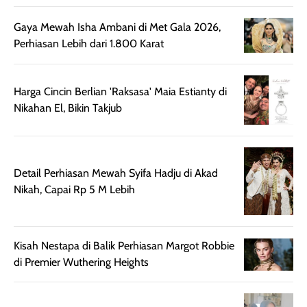
sehingga tetap
Bright Glow
cocok dipakai 
nyaman dipakai
memberikan efek
aktifitas outdo
Gaya Mewah Isha Ambani di Met Gala 2026,
untuk aktivitas
akhir yang
juga. baru
Perhiasan Lebih dari 1.800 Karat
harian, baik
membuat kulit
pemakaaian 6
sebelum maupun
tampak lebih
bulan tapi ker
setelah
cerah, namun
bersihnya mu
Harga Cincin Berlian 'Raksasa' Maia Estianty di
beraktivitas di luar
hasilnya tetap
ku
Nikahan El, Bikin Takjub
ruangan. Selain
dapat berbeda
memberikan
pada setiap jenis
aroma pada
kulit. Produk ini
Detail Perhiasan Mewah Syifa Hadju di Akad
rambut, produk ini
mengandung
Nikah, Capai Rp 5 M Lebih
juga membantu
Amino dan
rambut terasa
Vitamin C, serta
lebih halus dan
dilengkapi SPF 35
mudah diatur
PA+++ untuk
Kisah Nestapa di Balik Perhiasan Margot Robbie
setelah
membantu
di Premier Wuthering Heights
diaplikasikan.
melindungi kulit
Kemasannya
dari paparan sinar
praktis dengan
UV saat