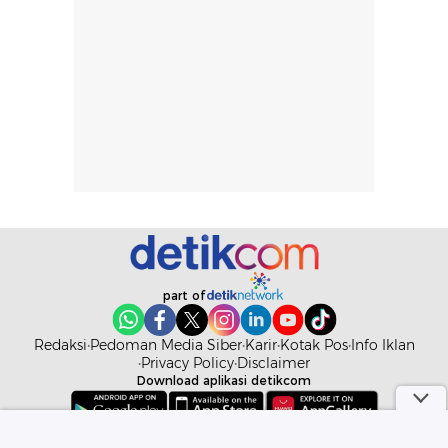
rambut, aktivitas,
jangka panjang,
dan kondisi
seperti
lingkungan.
kenyamanan
Namun, dari
setelah
pengalaman
pemakaian rutin
penggunaan
atau
hingga repurchase
kecocokannya
beberapa kali,
pada berbagai
performanya
kondisi kulit,
terasa cukup
masih
konsisten untuk
memerlukan
penggunaan
penggunaan lebih
sehari-hari.
lanjut.
part of
Redaksi
Pedoman Media Siber
Karir
Kotak Pos
Info Iklan
Privacy Policy
Disclaimer
Download aplikasi detikcom
Copyright @ 2026 detikcom. All right reserved