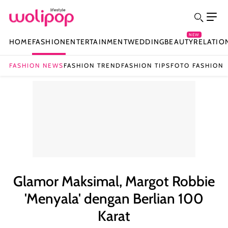
NEW
HOME
FASHION
ENTERTAINMENT
WEDDING
BEAUTY
RELATIO
FASHION NEWS
FASHION TREND
FASHION TIPS
FOTO FASHION
Glamor Maksimal, Margot Robbie
'Menyala' dengan Berlian 100
Karat