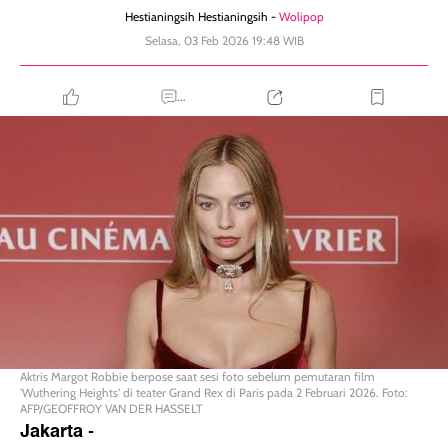
Hestianingsih Hestianingsih -
Wolipop
Selasa, 03 Feb 2026 19:48 WIB
...
Aktris Margot Robbie berpose saat sesi foto sebelum pemutaran film
'Wuthering Heights' di teater Grand Rex di Paris pada 2 Februari 2026. Foto:
AFP/GEOFFROY VAN DER HASSELT
Jakarta
-