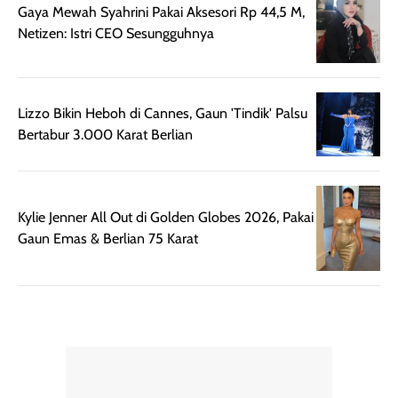
Gaya Mewah Syahrini Pakai Aksesori Rp 44,5 M,
botol spray yang
beraktivitas di
Netizen: Istri CEO Sesungguhnya
mudah digunakan
siang hari.
dan cukup ringkas
Meskipun begitu,
untuk dibawa saat
sunscreen tetap
bepergian.
perlu diaplikasikan
Lizzo Bikin Heboh di Cannes, Gaun 'Tindik' Palsu
Semprotan yang
ulang sesuai
Bertabur 3.000 Karat Berlian
dihasilkan juga
kebutuhan agar
merata sehingga
perlindungannya
memudahkan
tetap optimal.
pengaplikasian
Karena baru
Kylie Jenner All Out di Golden Globes 2026, Pakai
tanpa membuat
pertama kali
Gaun Emas & Berlian 75 Karat
rambut terasa
mencoba, review
berat. Perlu
ini berfokus pada
diingat bahwa
kesan awal
ketahanan aroma
penggunaan.
dapat berbeda
Penilaian
pada setiap orang,
mengenai
tergantung jenis
performa dalam