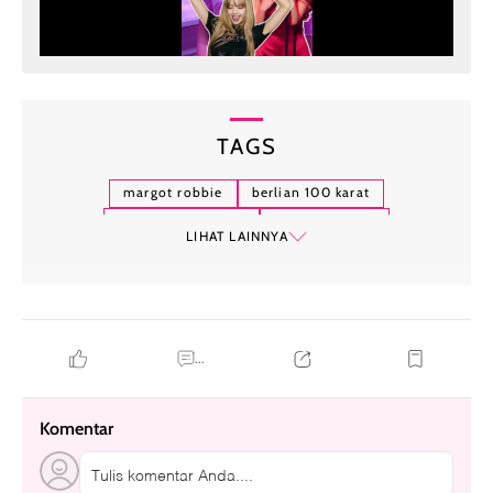
TAGS
margot robbie
berlian 100 karat
fashion red carpet
gaun ballgown
LIHAT LAINNYA
lorraine schwartz
...
Komentar
Tulis komentar Anda....