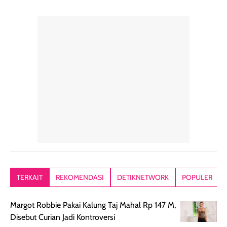
pelengkap
ukuran yang lebih
gampang
perawatan
praktis.
diratakan, ada
rambut sehari-
Kemasannya
sensai dinginy
hari. Pengalaman
ringkas sehingga
ada efek
penggunaan yang
mudah disimpan
lembabnya ju
konsisten menjadi
di dalam pouch
karna kulit aku
alasan produk ini
atau dibawa saat
kering meront
tetap masuk
bepergian. Dari
Kalau dipakai
dalam rutinitas.
penggunaan
dibawah mak
Hair mist ini
pertama,
juga ga peelin
memiliki aroma
teksturnya terasa
jadi nyaman gi
yang lembut dan
ringan dan mudah
Packagingnya 
memberikan
diratakan di kulit.
plastik tutup ul
kesan rambut
Produk juga
mutul botolny
lebih segar
memberikan hasil
meruncing jadi
TERKAIT
REKOMENDASI
DETIKNETWORK
POPULER
setelah
akhir yang
pas buat nakar
digunakan.
nyaman tanpa
sunscreennya.
Margot Robbie Pakai Kalung Taj Mahal Rp 147 M,
Wanginya tidak
terasa lengket
terus udah SP
Disebut Curian Jadi Kontroversi
terasa berlebihan
berlebihan. Varian
40 yang pasti