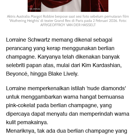
Aktris Australia Margot Robbie berpose saat sesi foto sebelum pemutaran film
'Wuthering Heights' di teater Grand Rex di Paris pada 2 Februari 2026. Foto:
AFP/GEOFFROY VAN DER HASSELT
Lorraine Schwartz memang dikenal sebagai
perancang yang kerap menggunakan berlian
champagne. Karyanya telah dikenakan banyak
selebriti papan atas, mulai dari Kim Kardashian,
Beyoncé, hingga Blake Lively.
Lorraine memperkenalkan istilah 'nude diamonds'
untuk menggambarkan warna hangat bernuansa
pink-cokelat pada berlian champagne, yang
dipercaya dapat menyatu dan memperindah warna
kulit pemakainya.
Menariknya, tak ada dua berlian champagne yang