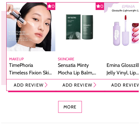
0
0
MAKEUP
SKINCARE
TimePhoria
Sensatia Minty
Emina Glosszill
Timeless Fixion Skin
Mocha Lip Balm,
Jelly Vinyl, Lip
Tint Stick,
Pelembap Bibir
Cream Glossy
ADD REVIEW
ADD REVIEW
ADD REVIE
Foundation dan
dengan Aroma
Ringan dengan 
Concealer 2-in-1
Cokelat
Bibir Plumpy
MORE