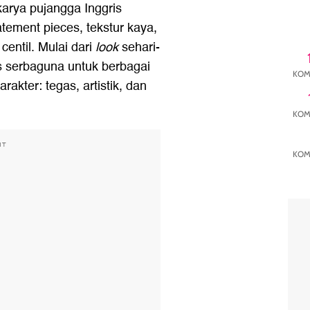
 karya pujangga Inggris
tement pieces, tekstur kaya,
 centil. Mulai dari
look
sehari-
s serbaguna untuk berbagai
KOM
akter: tegas, artistik, dan
KOM
NT
KOM