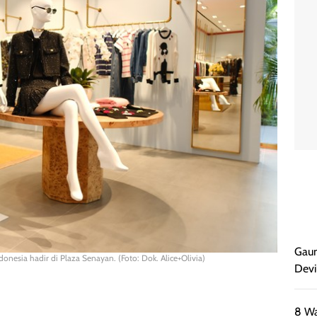
Gaun
donesia hadir di Plaza Senayan. (Foto: Dok. Alice+Olivia)
Devi
8 Wa