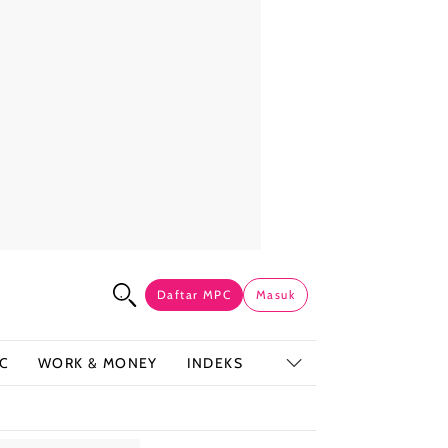
Daftar MPC
Masuk
C
WORK & MONEY
INDEKS