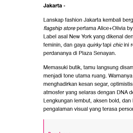
Jakarta
-
Lanskap fashion Jakarta kembali ber
flagship store
pertama Alice+Olivia by
Label asal New York yang dikenal de
feminin, dan gaya
quirky
tapi
chic
ini 
perdananya di Plaza Senayan.
Memasuki butik, tamu langsung disam
menjadi tone utama ruang. Warnanya s
menghadirkan kesan segar, optimist
atmosfer yang selaras dengan DNA d
Lengkungan lembut, aksen bold, dan l
pengalaman visual yang terasa perso