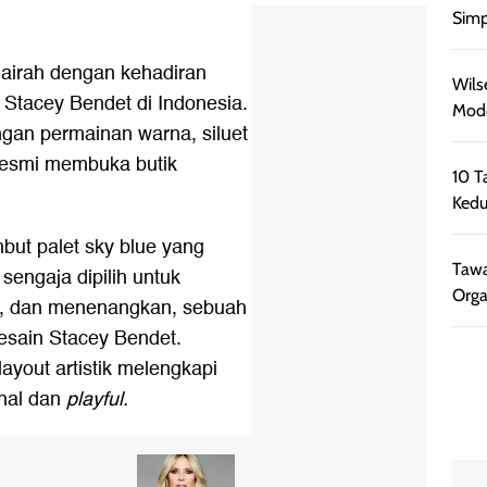
Simp
gairah dengan kehadiran
Wils
 Stacey Bendet di Indonesia.
Mode
ngan permainan warna, siluet
resmi membuka butik
10 T
Kedu
but palet sky blue yang
Tawa
engaja dipilih untuk
Orga
is, dan menenangkan, sebuah
esain Stacey Bendet.
ayout artistik melengkapi
nal dan
playful.