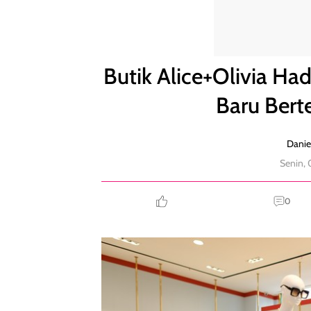
Butik Alice+Olivia Hadir di Jakarta, Hadirkan Kole
Butik Alice+Olivia Hadi
Baru Bert
Danie
Senin, 
0