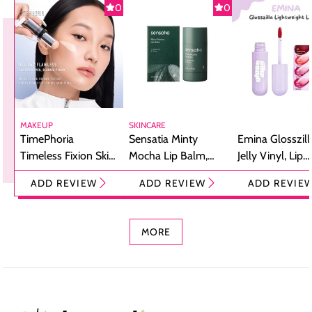
0
0
MAKEUP
SKINCARE
TimePhoria
Sensatia Minty
Emina Glosszill
Timeless Fixion Skin
Mocha Lip Balm,
Jelly Vinyl, Lip
Tint Stick,
Pelembap Bibir
Cream Glossy
ADD REVIEW
ADD REVIEW
ADD REVIE
Foundation dan
dengan Aroma
Ringan dengan 
Concealer 2-in-1
Cokelat
Bibir Plumpy
MORE