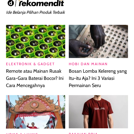
Ide Belanja Pilihan Produk Terbaik
ELEKTRONIK & GADGET
HOBI DAN MAINAN
Remote atau Mainan Rusak
Bosan Lomba Kelereng yang
Gara-Gara Baterai Bocor? Ini
Itu-itu Aja? Ini 3 Variasi
Cara Mencegahnya
Permainan Seru