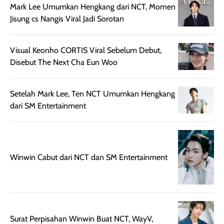
nyaman dipakai
memberikan efek
aktifitas outdo
Mark Lee Umumkan Hengkang dari NCT, Momen
untuk aktivitas
akhir yang
juga. baru
Jisung cs Nangis Viral Jadi Sorotan
harian, baik
membuat kulit
pemakaaian 6
sebelum maupun
tampak lebih
bulan tapi ker
setelah
cerah, namun
bersihnya mu
Visual Keonho CORTIS Viral Sebelum Debut,
beraktivitas di luar
hasilnya tetap
ku
Disebut The Next Cha Eun Woo
ruangan. Selain
dapat berbeda
memberikan
pada setiap jenis
Setelah Mark Lee, Ten NCT Umumkan Hengkang
aroma pada
kulit. Produk ini
dari SM Entertainment
rambut, produk ini
mengandung
juga membantu
Amino dan
rambut terasa
Vitamin C, serta
lebih halus dan
dilengkapi SPF 35
Winwin Cabut dari NCT dan SM Entertainment
mudah diatur
PA+++ untuk
setelah
membantu
diaplikasikan.
melindungi kulit
Kemasannya
dari paparan sinar
praktis dengan
UV saat
botol spray yang
beraktivitas di
Surat Perpisahan Winwin Buat NCT, WayV,