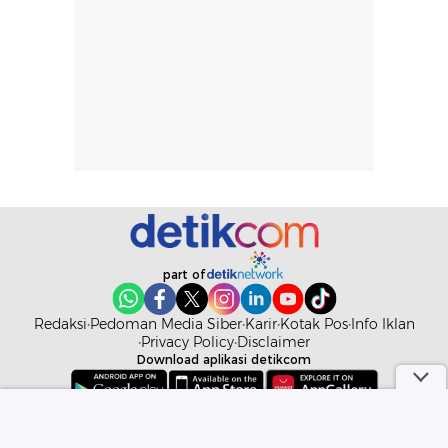
lingkungan.
kenyamanan
Namun, dari
setelah
pengalaman
pemakaian rutin
penggunaan
atau
hingga repurchase
kecocokannya
beberapa kali,
pada berbagai
performanya
kondisi kulit,
terasa cukup
masih
konsisten untuk
memerlukan
penggunaan
penggunaan lebih
sehari-hari.
lanjut.
part of
Redaksi
Pedoman Media Siber
Karir
Kotak Pos
Info Iklan
Privacy Policy
Disclaimer
Download aplikasi detikcom
Copyright @ 2026 detikcom. All right reserved