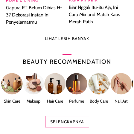
PAKAIAN PRIA
HOME & LIVING
Biar Nggak Itu-itu Aja, Ini
Gapura RT Belum Dihias H-
Cara Mix and Match Kaos
3? Dekorasi Instan Ini
Merah Putih
Penyelamatmu
LIHAT LEBIH BANYAK
BEAUTY RECOMMENDATION
Skin Care
Makeup
Hair Care
Perfume
Body Care
Nail Art
SELENGKAPNYA