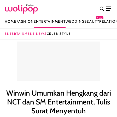
NEW
HOME
FASHION
ENTERTAINMENT
WEDDING
BEAUTY
RELATIO
ENTERTAINMENT NEWS
CELEB STYLE
Winwin Umumkan Hengkang dari
NCT dan SM Entertainment, Tulis
Surat Menyentuh