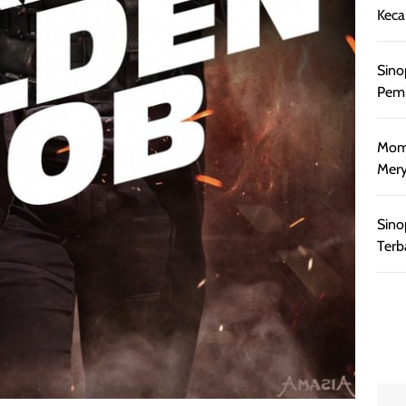
Keca
Sino
Pemb
Mome
Mery
Sino
Terb