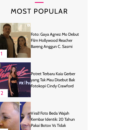
MOST POPULAR
Foto: Gaya Agnez Mo Debut
Film Hollywood Reacher
Bareng Anggun C. Sasmi
1
Potret Terbaru Kaia Gerber
yang Tak Mau Disebut Bak
Fotokopi Cindy Crawford
2
Viral! Foto Beda Wajah
Kembar Identik: 20 Tahun
Pakai Botox Vs Tidak