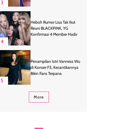
3
Heboh Rumor Lisa Tak Ikut
Reuni BLACKPINK, YG
Konfirmasi 4 Member Hadir
4
Penampilan Istri Vanness Wu
di Konser F3, Kecantikannya
Bikin Fans Terpana
5
More