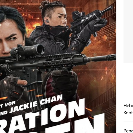
Hebo
Konf
Pena