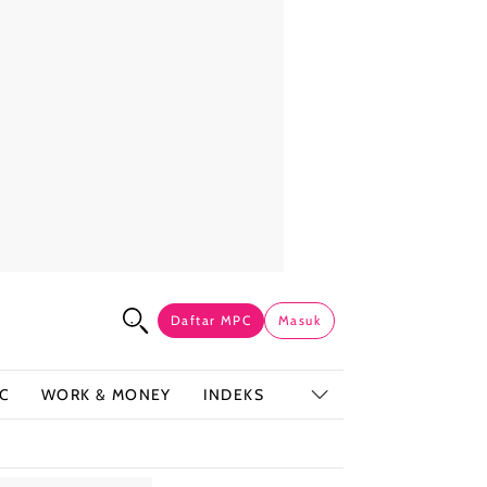
Daftar MPC
Masuk
C
WORK & MONEY
INDEKS