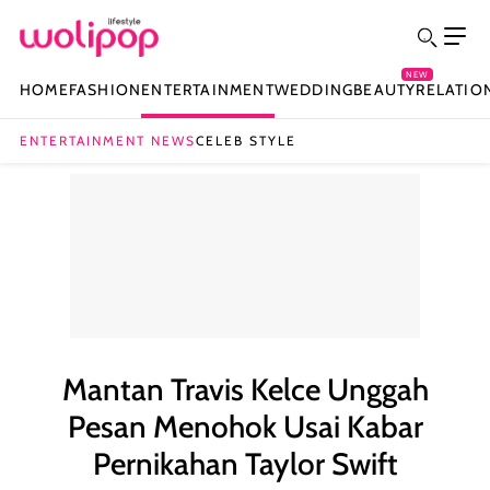
NEW
HOME
FASHION
ENTERTAINMENT
WEDDING
BEAUTY
RELATIO
ENTERTAINMENT NEWS
CELEB STYLE
Mantan Travis Kelce Unggah
Pesan Menohok Usai Kabar
Pernikahan Taylor Swift