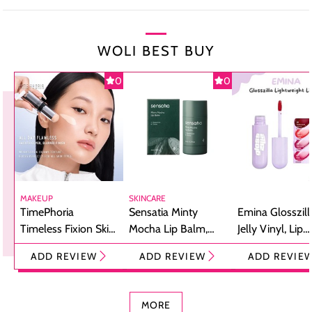
WOLI BEST BUY
0
0
MAKEUP
SKINCARE
TimePhoria
Sensatia Minty
Emina Glosszill
Timeless Fixion Skin
Mocha Lip Balm,
Jelly Vinyl, Lip
Tint Stick,
Pelembap Bibir
Cream Glossy
ADD REVIEW
ADD REVIEW
ADD REVIE
Foundation dan
dengan Aroma
Ringan dengan 
Concealer 2-in-1
Cokelat
Bibir Plumpy
MORE