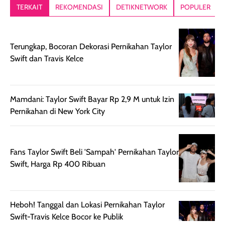
lebih segar
memberikan hasil
meruncing jadi
TERKAIT
REKOMENDASI
DETIKNETWORK
POPULER
setelah
akhir yang
pas buat nakar
digunakan.
nyaman tanpa
sunscreennya.
Wanginya tidak
terasa lengket
terus udah SP
Terungkap, Bocoran Dekorasi Pernikahan Taylor
terasa berlebihan
berlebihan. Varian
40 yang pasti
Swift dan Travis Kelce
sehingga tetap
Bright Glow
cocok dipakai 
nyaman dipakai
memberikan efek
aktifitas outdo
untuk aktivitas
akhir yang
juga. baru
harian, baik
membuat kulit
pemakaaian 6
Mamdani: Taylor Swift Bayar Rp 2,9 M untuk Izin
sebelum maupun
tampak lebih
bulan tapi ker
Pernikahan di New York City
setelah
cerah, namun
bersihnya mu
beraktivitas di luar
hasilnya tetap
ku
ruangan. Selain
dapat berbeda
Fans Taylor Swift Beli 'Sampah' Pernikahan Taylor
memberikan
pada setiap jenis
Swift, Harga Rp 400 Ribuan
aroma pada
kulit. Produk ini
rambut, produk ini
mengandung
juga membantu
Amino dan
Heboh! Tanggal dan Lokasi Pernikahan Taylor
rambut terasa
Vitamin C, serta
Swift-Travis Kelce Bocor ke Publik
lebih halus dan
dilengkapi SPF 35