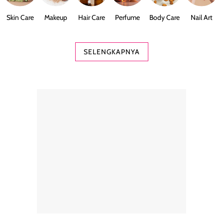
Skin Care
Makeup
Hair Care
Perfume
Body Care
Nail Art
SELENGKAPNYA