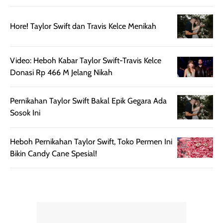
mudah diatur
PA+++ untuk
setelah
membantu
Hore! Taylor Swift dan Travis Kelce Menikah
diaplikasikan.
melindungi kulit
Kemasannya
dari paparan sinar
praktis dengan
UV saat
Video: Heboh Kabar Taylor Swift-Travis Kelce
botol spray yang
beraktivitas di
Donasi Rp 466 M Jelang Nikah
mudah digunakan
siang hari.
dan cukup ringkas
Meskipun begitu,
Pernikahan Taylor Swift Bakal Epik Gegara Ada
untuk dibawa saat
sunscreen tetap
Sosok Ini
bepergian.
perlu diaplikasikan
Semprotan yang
ulang sesuai
dihasilkan juga
kebutuhan agar
Heboh Pernikahan Taylor Swift, Toko Permen Ini
merata sehingga
perlindungannya
Bikin Candy Cane Spesial!
memudahkan
tetap optimal.
pengaplikasian
Karena baru
tanpa membuat
pertama kali
rambut terasa
mencoba, review
berat. Perlu
ini berfokus pada
diingat bahwa
kesan awal