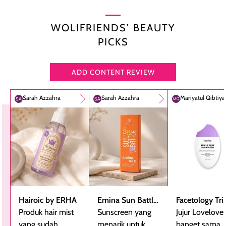
WOLIFRIENDS’ BEAUTY
PICKS
ADD CONTENT REVIEW
Sarah Azzahra
Sarah Azzahra
Mariyatul Qibtiy
Hairoic by ERHA
Emina Sun Battle
Facetology Tri
Produk hair mist
SPF 35 PA+++
Sunscreen yang
Care Sunscree
Jujur Lovelove
yang sudah
Bright Glow Fun
menarik untuk
SPF 40 PA+++
banget sama