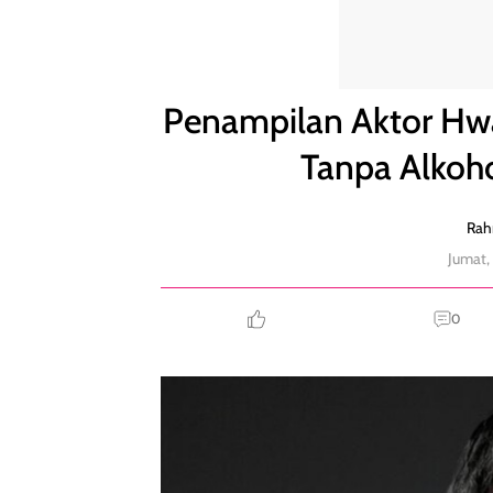
Penampilan Aktor Hwang Jung Min Setelah 1 Tahu
Penampilan Aktor Hwa
Tanpa Alkoh
Rah
Jumat,
0