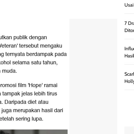
Usai
7 Dr
Dito
tkan publik dengan
'Veteran' tersebut mengaku
Infl
ng ternyata berdampak pada
Hasi
kohol selama satu tahun,
h muda.
Scar
Holl
romosi film 'Hope' ramai
 tampak jelas lebih tirus
 Daripada diet atau
t juga merupakan hasil dari
telah sering lupa.