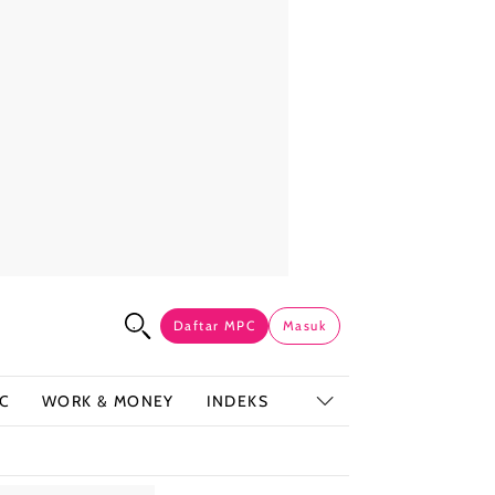
Daftar MPC
Masuk
C
WORK & MONEY
INDEKS