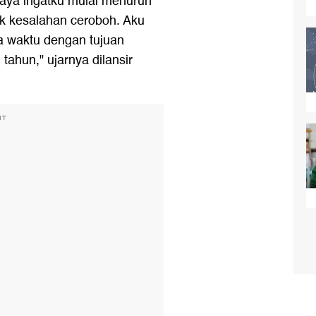
aya ingatku mulai menurun
k kesalahan ceroboh. Aku
a waktu dengan tujuan
 tahun," ujarnya dilansir
NT