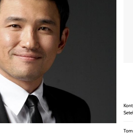
Kont
Sete
Tom 