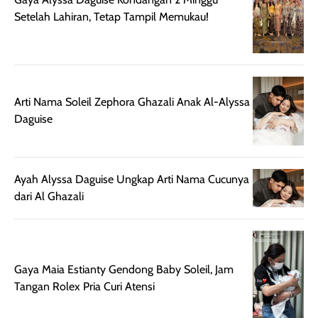
rambut terasa
Vitamin C, serta
Setelah Lahiran, Tetap Tampil Memukau!
lebih halus dan
dilengkapi SPF 35
mudah diatur
PA+++ untuk
setelah
membantu
diaplikasikan.
melindungi kulit
Kemasannya
dari paparan sinar
Arti Nama Soleil Zephora Ghazali Anak Al-Alyssa
praktis dengan
UV saat
Daguise
botol spray yang
beraktivitas di
mudah digunakan
siang hari.
dan cukup ringkas
Meskipun begitu,
untuk dibawa saat
sunscreen tetap
Ayah Alyssa Daguise Ungkap Arti Nama Cucunya
bepergian.
perlu diaplikasikan
dari Al Ghazali
Semprotan yang
ulang sesuai
dihasilkan juga
kebutuhan agar
merata sehingga
perlindungannya
memudahkan
tetap optimal.
Gaya Maia Estianty Gendong Baby Soleil, Jam
pengaplikasian
Karena baru
Tangan Rolex Pria Curi Atensi
tanpa membuat
pertama kali
rambut terasa
mencoba, review