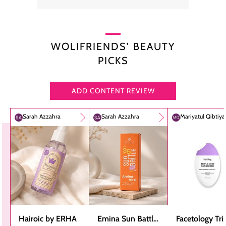
WOLIFRIENDS’ BEAUTY
PICKS
ADD CONTENT REVIEW
Sarah Azzahra
Sarah Azzahra
Mariyatul Qibtiy
Hairoic by ERHA
Emina Sun Battle
Facetology Tri