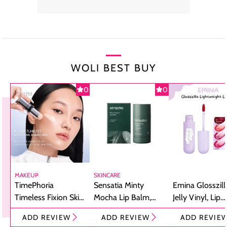
WOLI BEST BUY
0
0
MAKEUP
SKINCARE
TimePhoria
Sensatia Minty
Emina Glosszill
Timeless Fixion Skin
Mocha Lip Balm,
Jelly Vinyl, Lip
Tint Stick,
Pelembap Bibir
Cream Glossy
ADD REVIEW
ADD REVIEW
ADD REVIE
Foundation dan
dengan Aroma
Ringan dengan 