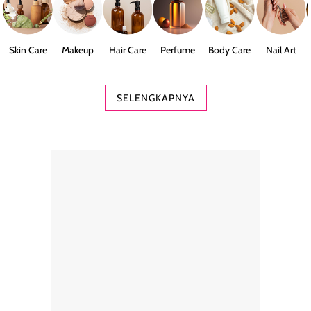
Skin Care
Makeup
Hair Care
Perfume
Body Care
Nail Art
SELENGKAPNYA