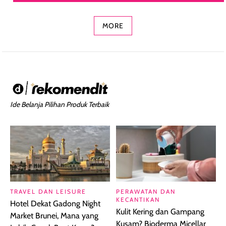
Concealer 2-in-1
Cokelat
Bibir Plumpy
MORE
Ide Belanja Pilihan Produk Terbaik
TRAVEL DAN LEISURE
PERAWATAN DAN
KECANTIKAN
Hotel Dekat Gadong Night
Kulit Kering dan Gampang
Market Brunei, Mana yang
Kusam? Bioderma Micellar