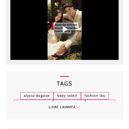
TAGS
alyssa daguise
baby soleil
fashion ibu
perhiasan mewah
gaya selebriti
busana anak
LIHAT LAINNYA
cartier
momen keluarga
parenting stylish