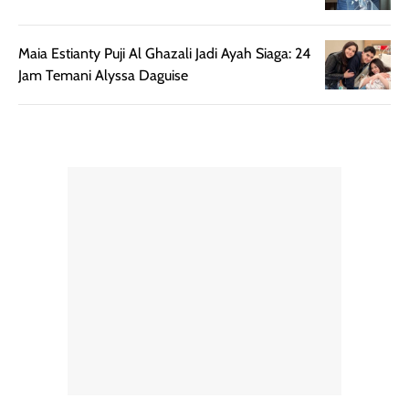
berat. Perlu
ini berfokus pada
diingat bahwa
kesan awal
ketahanan aroma
penggunaan.
Maia Estianty Puji Al Ghazali Jadi Ayah Siaga: 24
dapat berbeda
Penilaian
Jam Temani Alyssa Daguise
pada setiap orang,
mengenai
tergantung jenis
performa dalam
rambut, aktivitas,
jangka panjang,
dan kondisi
seperti
lingkungan.
kenyamanan
Namun, dari
setelah
pengalaman
pemakaian rutin
penggunaan
atau
hingga repurchase
kecocokannya
beberapa kali,
pada berbagai
performanya
kondisi kulit,
terasa cukup
masih
konsisten untuk
memerlukan
penggunaan
penggunaan lebih
sehari-hari.
lanjut.