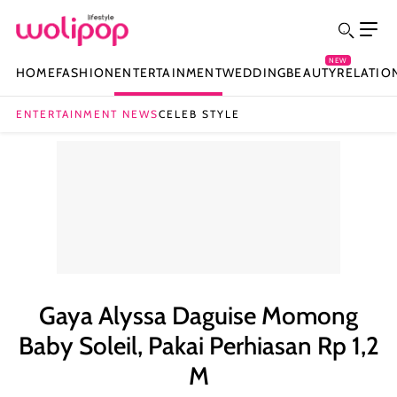
NEW
HOME
FASHION
ENTERTAINMENT
WEDDING
BEAUTY
RELATIO
ENTERTAINMENT NEWS
CELEB STYLE
Gaya Alyssa Daguise Momong
Baby Soleil, Pakai Perhiasan Rp 1,2
M