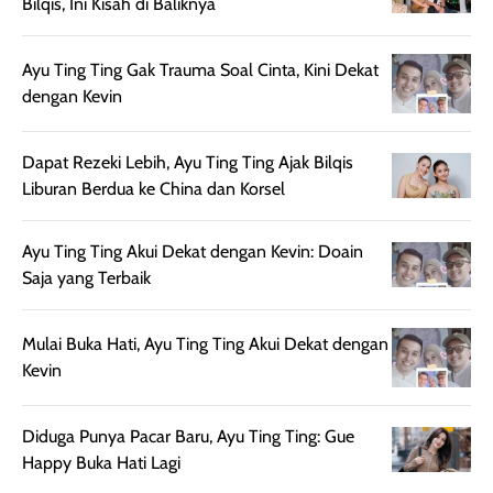
Bilqis, Ini Kisah di Baliknya
setelah
cerah, namun
bersihnya mu
beraktivitas di luar
hasilnya tetap
ku
ruangan. Selain
dapat berbeda
Ayu Ting Ting Gak Trauma Soal Cinta, Kini Dekat
memberikan
pada setiap jenis
dengan Kevin
aroma pada
kulit. Produk ini
rambut, produk ini
mengandung
Dapat Rezeki Lebih, Ayu Ting Ting Ajak Bilqis
juga membantu
Amino dan
Liburan Berdua ke China dan Korsel
rambut terasa
Vitamin C, serta
lebih halus dan
dilengkapi SPF 35
mudah diatur
PA+++ untuk
Ayu Ting Ting Akui Dekat dengan Kevin: Doain
setelah
membantu
Saja yang Terbaik
diaplikasikan.
melindungi kulit
Kemasannya
dari paparan sinar
Mulai Buka Hati, Ayu Ting Ting Akui Dekat dengan
praktis dengan
UV saat
Kevin
botol spray yang
beraktivitas di
mudah digunakan
siang hari.
dan cukup ringkas
Meskipun begitu,
Diduga Punya Pacar Baru, Ayu Ting Ting: Gue
untuk dibawa saat
sunscreen tetap
Happy Buka Hati Lagi
bepergian.
perlu diaplikasikan