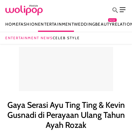
NEW
HOME
FASHION
ENTERTAINMENT
WEDDING
BEAUTY
RELATIO
ENTERTAINMENT NEWS
CELEB STYLE
Gaya Serasi Ayu Ting Ting & Kevin
Gusnadi di Perayaan Ulang Tahun
Ayah Rozak