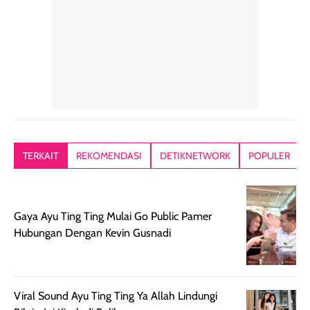
alasan produk ini
atau dibawa saat
kering meront
tetap masuk
bepergian. Dari
Kalau dipakai
dalam rutinitas.
penggunaan
dibawah mak
Hair mist ini
pertama,
juga ga peelin
memiliki aroma
teksturnya terasa
jadi nyaman gi
yang lembut dan
ringan dan mudah
Packagingnya 
memberikan
diratakan di kulit.
plastik tutup ul
kesan rambut
Produk juga
mutul botolny
lebih segar
memberikan hasil
meruncing jadi
TERKAIT
REKOMENDASI
DETIKNETWORK
POPULER
setelah
akhir yang
pas buat nakar
digunakan.
nyaman tanpa
sunscreennya.
Wanginya tidak
terasa lengket
terus udah SP
terasa berlebihan
berlebihan. Varian
40 yang pasti
Gaya Ayu Ting Ting Mulai Go Public Pamer
sehingga tetap
Bright Glow
cocok dipakai 
Hubungan Dengan Kevin Gusnadi
nyaman dipakai
memberikan efek
aktifitas outdo
untuk aktivitas
akhir yang
juga. baru
harian, baik
membuat kulit
pemakaaian 6
Viral Sound Ayu Ting Ting Ya Allah Lindungi
sebelum maupun
tampak lebih
bulan tapi ker