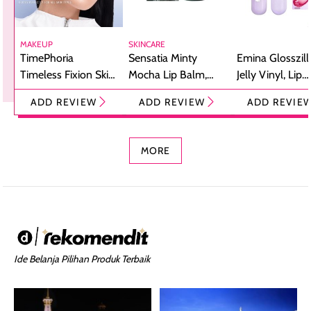
MAKEUP
SKINCARE
TimePhoria
Sensatia Minty
Emina Glosszill
Timeless Fixion Skin
Mocha Lip Balm,
Jelly Vinyl, Lip
Tint Stick,
Pelembap Bibir
Cream Glossy
ADD REVIEW
ADD REVIEW
ADD REVIE
Foundation dan
dengan Aroma
Ringan dengan 
Concealer 2-in-1
Cokelat
Bibir Plumpy
MORE
Ide Belanja Pilihan Produk Terbaik