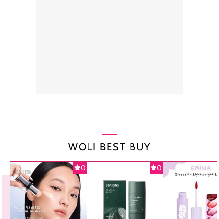
WOLI BEST BUY
0
0