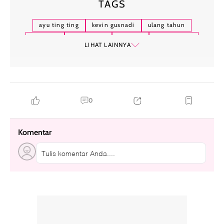
TAGS
ayu ting ting
kevin gusnadi
ulang tahun
keluarga
gaya serasi
fashion
abdul rozak
LIHAT LAINNYA
umi kalsum
momen spesial
selebriti indonesia
0
Komentar
Tulis komentar Anda....