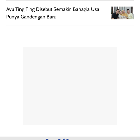
Semprotan yang
ulang sesuai
Ayu Ting Ting Disebut Semakin Bahagia Usai
dihasilkan juga
kebutuhan agar
Punya Gandengan Baru
merata sehingga
perlindungannya
memudahkan
tetap optimal.
pengaplikasian
Karena baru
tanpa membuat
pertama kali
rambut terasa
mencoba, review
berat. Perlu
ini berfokus pada
diingat bahwa
kesan awal
ketahanan aroma
penggunaan.
dapat berbeda
Penilaian
pada setiap orang,
mengenai
tergantung jenis
performa dalam
rambut, aktivitas,
jangka panjang,
dan kondisi
seperti
lingkungan.
kenyamanan
Namun, dari
setelah
pengalaman
pemakaian rutin
penggunaan
atau