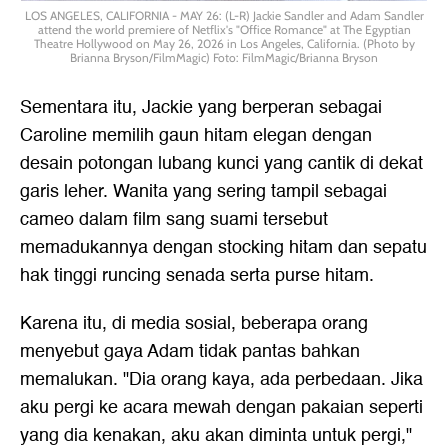
LOS ANGELES, CALIFORNIA - MAY 26: (L-R) Jackie Sandler and Adam Sandler
attend the world premiere of Netflix's "Office Romance" at The Egyptian
Theatre Hollywood on May 26, 2026 in Los Angeles, California. (Photo by
Brianna Bryson/FilmMagic) Foto: FilmMagic/Brianna Bryson
Sementara itu, Jackie yang berperan sebagai
Caroline memilih gaun hitam elegan dengan
desain potongan lubang kunci yang cantik di dekat
garis leher. Wanita yang sering tampil sebagai
cameo dalam film sang suami tersebut
memadukannya dengan stocking hitam dan sepatu
hak tinggi runcing senada serta purse hitam.
Karena itu, di media sosial, beberapa orang
menyebut gaya Adam tidak pantas bahkan
memalukan. "Dia orang kaya, ada perbedaan. Jika
aku pergi ke acara mewah dengan pakaian seperti
yang dia kenakan, aku akan diminta untuk pergi,"