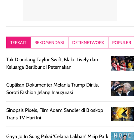
akhirnya satin-
menyengat dan
langsung
matte, membuat
bikin kulit kita
menyatu di kuli
wajah tampak
terasa halus dan
jadi hasilnya
mulus dan segar
menyamarkan
kelihatan natur
tanpa terlihat
pori pori, enak
tanpa terasa
kering. Kemasan
banget dipakai
berat. Yang paling
TERKAIT
REKOMENDASI
DETIKNETWORK
POPULER
rose gold-nya
sebelum make up.
aku suka, finis
elegan dan tipis,
Pokonya produk
nya benar-ben
Tak Diundang Taylor Swift, Blake Lively dan
meski agak rapuh
suncreen ter- the
skin like but
Keluarga Berlibur di Peternakan
jika sering dibawa
best sejauh ini dari
better. Kulit te
bepergian. Daya
wardah. You guys
terlihat seperti
tahannya bagus
must try this one
kulit asli, cuma
Cuplikan Dokumenter Melania Trump Dirilis,
untuk kulit normal
💖💕✨.
lebih rata, seha
Soroti Fashion Jelang Inaugurasi
hingga kombinasi,
dan fresh. Coc
namun pada kulit
banget buat
Sinopsis Pixels, Film Adam Sandler di Bioskop
sangat berminyak
dipakai daily, b
Trans TV Hari Ini
mungkin butuh
ke kantor, kulia
touch-up setelah
ataupun sekad
Gaya Jo In Sung Pakai 'Celana Lakban' Mirip Park
beberapa jam.
jalan santai. Plus