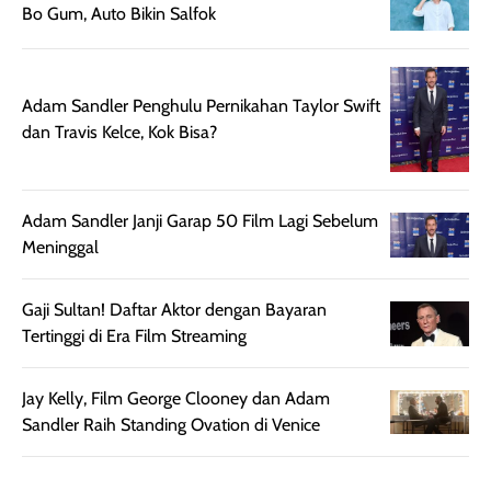
Bo Gum, Auto Bikin Salfok
Meski harganya
point lainnya,
cukup tinggi,
produk ini juga
kualitasnya
minim oksidasi
sepadan. Bedak
jadi warnanya
Adam Sandler Penghulu Pernikahan Taylor Swift
ini cocok untuk
tetap stabil
dan Travis Kelce, Kok Bisa?
kamu yang
setelah beber
menginginkan
jam dipakai.
tampilan flawless,
Shade Carame
Adam Sandler Janji Garap 50 Film Lagi Sebelum
ringan, dan
juga pas di kuli
Meninggal
berkelas —
bikin complex
sempurna untuk
terlihat hangat
daily look
dan natural. Kalau
Gaji Sultan! Daftar Aktor dengan Bayaran
maupun acara
kamu suka
Tertinggi di Era Film Streaming
spesial.
makeup yang
ringan dengan
Jay Kelly, Film George Clooney dan Adam
hasil natural,
Sandler Raih Standing Ovation di Venice
menurutku E
Skin Tint ini wa
banget dicoba.