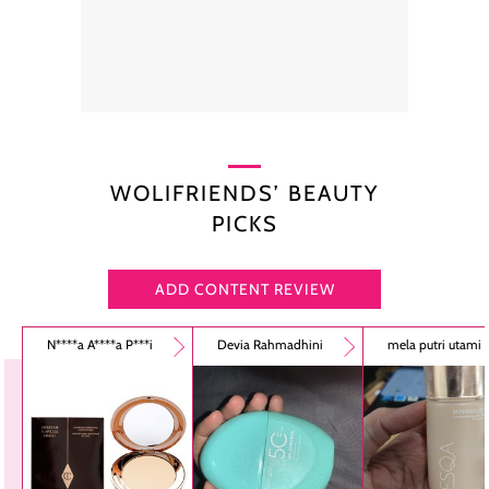
WOLIFRIENDS’ BEAUTY
PICKS
ADD CONTENT REVIEW
N****a A****a P***i
Devia Rahmadhini
mela putri utami