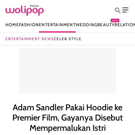
NEW
HOME
FASHION
ENTERTAINMENT
WEDDING
BEAUTY
RELATIO
ENTERTAINMENT NEWS
CELEB STYLE
Adam Sandler Pakai Hoodie ke
Premier Film, Gayanya Disebut
Mempermalukan Istri