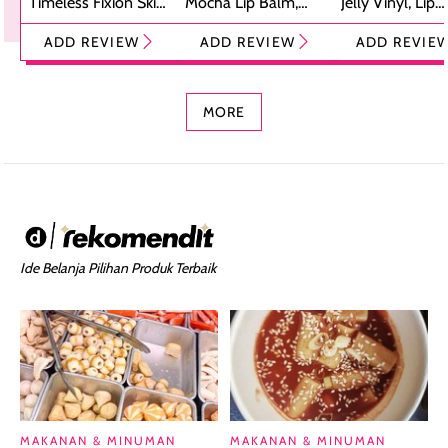
Timeless Fixion Skin
Mocha Lip Balm,
Jelly Vinyl, Lip
Tint Stick,
Pelembap Bibir
Cream Glossy
ADD REVIEW
ADD REVIEW
ADD REVIE
Foundation dan
dengan Aroma
Ringan dengan 
Concealer 2-in-1
Cokelat
Bibir Plumpy
MORE
Ide Belanja Pilihan Produk Terbaik
MAKANAN & MINUMAN
MAKANAN & MINUMAN