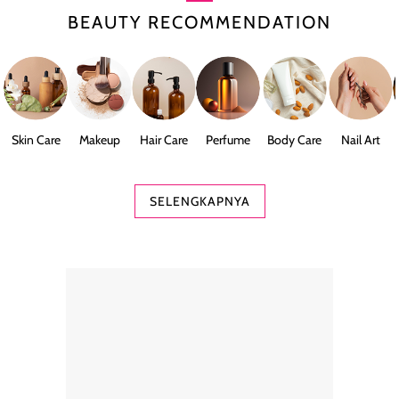
BEAUTY RECOMMENDATION
Skin Care
Makeup
Hair Care
Perfume
Body Care
Nail Art
SELENGKAPNYA