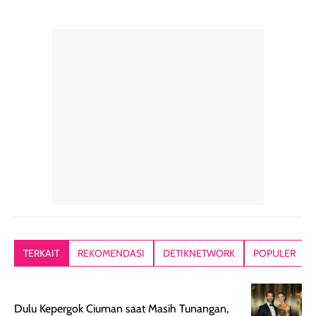
pelengkap
ukuran yang lebih
gampang
perawatan
praktis.
diratakan, ada
rambut sehari-
Kemasannya
sensai dinginy
hari. Pengalaman
ringkas sehingga
ada efek
penggunaan yang
mudah disimpan
lembabnya ju
konsisten menjadi
di dalam pouch
karna kulit aku
alasan produk ini
atau dibawa saat
kering meront
tetap masuk
bepergian. Dari
Kalau dipakai
dalam rutinitas.
penggunaan
dibawah mak
Hair mist ini
pertama,
juga ga peelin
memiliki aroma
teksturnya terasa
jadi nyaman gi
yang lembut dan
ringan dan mudah
Packagingnya 
memberikan
diratakan di kulit.
plastik tutup ul
kesan rambut
Produk juga
mutul botolny
lebih segar
memberikan hasil
meruncing jadi
TERKAIT
REKOMENDASI
DETIKNETWORK
POPULER
setelah
akhir yang
pas buat nakar
digunakan.
nyaman tanpa
sunscreennya.
Wanginya tidak
terasa lengket
terus udah SP
Dulu Kepergok Ciuman saat Masih Tunangan,
terasa berlebihan
berlebihan. Varian
40 yang pasti