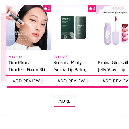
0
0
MAKEUP
SKINCARE
TimePhoria
Sensatia Minty
Emina Glosszill
Timeless Fixion Skin
Mocha Lip Balm,
Jelly Vinyl, Lip
Tint Stick,
Pelembap Bibir
Cream Glossy
ADD REVIEW
ADD REVIEW
ADD REVIE
Foundation dan
dengan Aroma
Ringan dengan 
Concealer 2-in-1
Cokelat
Bibir Plumpy
MORE