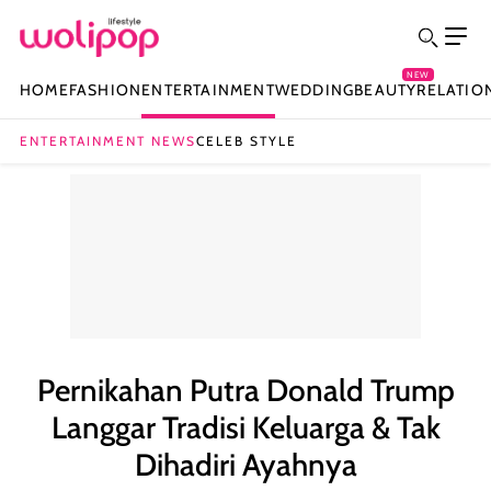
NEW
HOME
FASHION
ENTERTAINMENT
WEDDING
BEAUTY
RELATIO
ENTERTAINMENT NEWS
CELEB STYLE
Pernikahan Putra Donald Trump
Langgar Tradisi Keluarga & Tak
Dihadiri Ayahnya