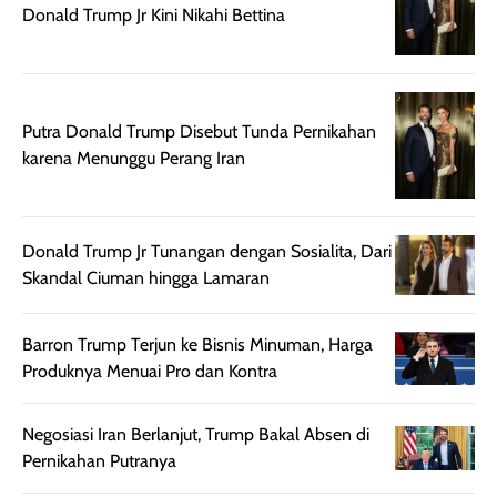
Donald Trump Jr Kini Nikahi Bettina
sehingga tetap
Bright Glow
cocok dipakai 
nyaman dipakai
memberikan efek
aktifitas outdo
untuk aktivitas
akhir yang
juga. baru
harian, baik
membuat kulit
pemakaaian 6
sebelum maupun
tampak lebih
bulan tapi ker
Putra Donald Trump Disebut Tunda Pernikahan
setelah
cerah, namun
bersihnya mu
karena Menunggu Perang Iran
beraktivitas di luar
hasilnya tetap
ku
ruangan. Selain
dapat berbeda
memberikan
pada setiap jenis
Donald Trump Jr Tunangan dengan Sosialita, Dari
aroma pada
kulit. Produk ini
Skandal Ciuman hingga Lamaran
rambut, produk ini
mengandung
juga membantu
Amino dan
rambut terasa
Vitamin C, serta
Barron Trump Terjun ke Bisnis Minuman, Harga
lebih halus dan
dilengkapi SPF 35
Produknya Menuai Pro dan Kontra
mudah diatur
PA+++ untuk
setelah
membantu
Negosiasi Iran Berlanjut, Trump Bakal Absen di
diaplikasikan.
melindungi kulit
Pernikahan Putranya
Kemasannya
dari paparan sinar