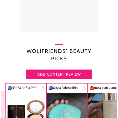
WOLIFRIENDS’ BEAUTY
PICKS
ADD CONTENT REVIEW
N****a A****a P***i
Devia Rahmadhini
mela putri utami