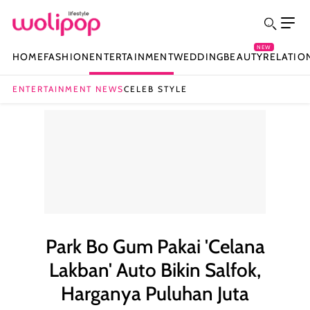
NEW
HOME
FASHION
ENTERTAINMENT
WEDDING
BEAUTY
RELATIO
ENTERTAINMENT NEWS
CELEB STYLE
Park Bo Gum Pakai 'Celana
Lakban' Auto Bikin Salfok,
Harganya Puluhan Juta