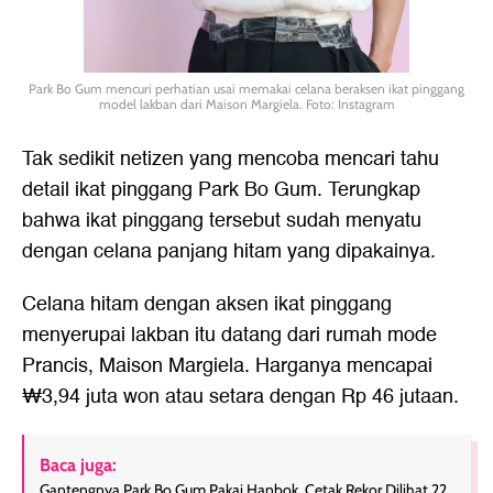
Park Bo Gum mencuri perhatian usai memakai celana beraksen ikat pinggang
model lakban dari Maison Margiela. Foto: Instagram
Tak sedikit netizen yang mencoba mencari tahu
detail ikat pinggang Park Bo Gum. Terungkap
bahwa ikat pinggang tersebut sudah menyatu
dengan celana panjang hitam yang dipakainya.
Celana hitam dengan aksen ikat pinggang
menyerupai lakban itu datang dari rumah mode
Prancis, Maison Margiela. Harganya mencapai
₩3,94 juta won atau setara dengan Rp 46 jutaan.
Baca juga:
Gantengnya Park Bo Gum Pakai Hanbok, Cetak Rekor Dilihat 22