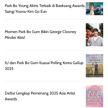
beberapa jam.
jalan santai. Plus
Park Bo Young Aktris Terbaik di Baeksang Awards,
Meski harganya
point lainnya,
Saingi Yoona-Kim Go Eun
cukup tinggi,
produk ini juga
kualitasnya
minim oksidasi
sepadan. Bedak
jadi warnanya
ini cocok untuk
tetap stabil
Momen Park Bo Gum Bikin George Clooney
kamu yang
setelah beber
Minder Abis!
menginginkan
jam dipakai.
tampilan flawless,
Shade Carame
ringan, dan
juga pas di kuli
berkelas —
bikin complex
IU dan Park Bo Gum Kuasai Polling Korea Gallup
sempurna untuk
terlihat hangat
2025
daily look
dan natural. Kalau
maupun acara
kamu suka
spesial.
makeup yang
ringan dengan
Daftar Lengkap Pemenang 2025 Asia Artist
hasil natural,
Awards
menurutku E
Skin Tint ini wa