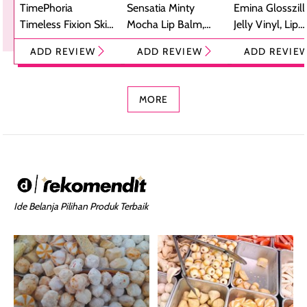
TimePhoria
Sensatia Minty
Emina Glosszill
Timeless Fixion Skin
Mocha Lip Balm,
Jelly Vinyl, Lip
Tint Stick,
Pelembap Bibir
Cream Glossy
ADD REVIEW
ADD REVIEW
ADD REVIE
Foundation dan
dengan Aroma
Ringan dengan 
Concealer 2-in-1
Cokelat
Bibir Plumpy
MORE
Ide Belanja Pilihan Produk Terbaik