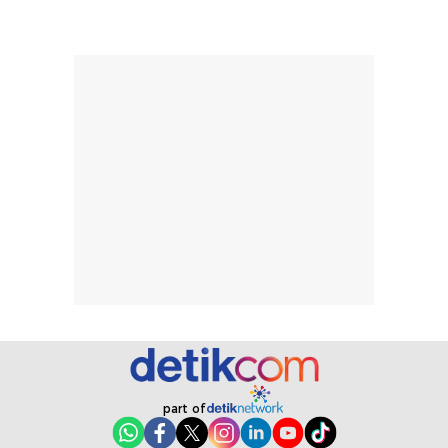
merata sehingga
perlindungannya
memudahkan
tetap optimal.
pengaplikasian
Karena baru
tanpa membuat
pertama kali
rambut terasa
mencoba, review
berat. Perlu
ini berfokus pada
diingat bahwa
kesan awal
ketahanan aroma
penggunaan.
dapat berbeda
Penilaian
pada setiap orang,
mengenai
tergantung jenis
performa dalam
rambut, aktivitas,
jangka panjang,
dan kondisi
seperti
lingkungan.
kenyamanan
Namun, dari
setelah
pengalaman
pemakaian rutin
penggunaan
atau
part of
hingga repurchase
kecocokannya
beberapa kali,
pada berbagai