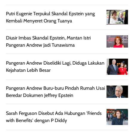
ruangan. Selain
dapat berbeda
memberikan
pada setiap jenis
Putri Eugenie Terpukul Skandal Epstein yang
aroma pada
kulit. Produk ini
Kembali Menyeret Orang Tuanya
rambut, produk ini
mengandung
juga membantu
Amino dan
Diusir Imbas Skandal Epstein, Mantan Istri
rambut terasa
Vitamin C, serta
Pangeran Andrew Jadi Tunawisma
lebih halus dan
dilengkapi SPF 35
mudah diatur
PA+++ untuk
setelah
membantu
Pangeran Andrew Diselidiki Lagi, Diduga Lakukan
diaplikasikan.
melindungi kulit
Kejahatan Lebih Besar
Kemasannya
dari paparan sinar
praktis dengan
UV saat
Pangeran Andrew Buru-buru Pindah Rumah Usai
botol spray yang
beraktivitas di
Beredar Dokumen Jeffrey Epstein
mudah digunakan
siang hari.
dan cukup ringkas
Meskipun begitu,
untuk dibawa saat
sunscreen tetap
Sarah Ferguson Disebut Ada Hubungan 'Friends
bepergian.
perlu diaplikasikan
with Benefits' dengan P Diddy
Semprotan yang
ulang sesuai
dihasilkan juga
kebutuhan agar