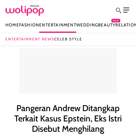
NEW
HOME
FASHION
ENTERTAINMENT
WEDDING
BEAUTY
RELATIO
ENTERTAINMENT NEWS
CELEB STYLE
Pangeran Andrew Ditangkap
Terkait Kasus Epstein, Eks Istri
Disebut Menghilang