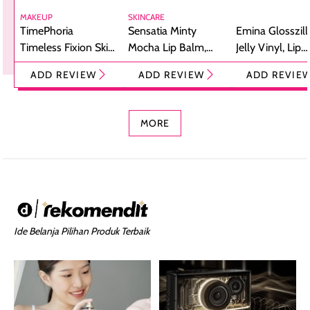
MAKEUP
SKINCARE
TimePhoria
Sensatia Minty
Emina Glosszill
Timeless Fixion Skin
Mocha Lip Balm,
Jelly Vinyl, Lip
Tint Stick,
Pelembap Bibir
Cream Glossy
ADD REVIEW
ADD REVIEW
ADD REVIE
Foundation dan
dengan Aroma
Ringan dengan 
Concealer 2-in-1
Cokelat
Bibir Plumpy
MORE
Ide Belanja Pilihan Produk Terbaik