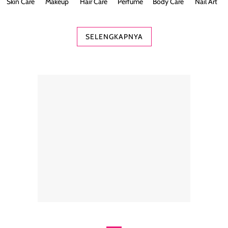
Skin Care
Makeup
Hair Care
Perfume
Body Care
Nail Art
SELENGKAPNYA