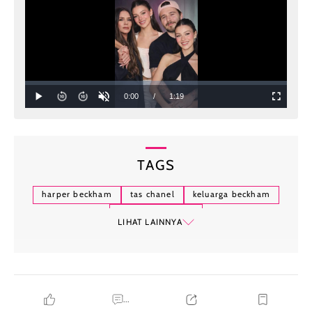
TAGS
harper beckham
tas chanel
keluarga beckham
victoria beckham
LIHAT LAINNYA
...