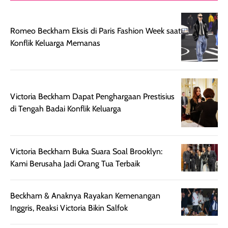
digunakan.
nyaman tanpa
sunscreennya.
Wanginya tidak
terasa lengket
terus udah SP
Romeo Beckham Eksis di Paris Fashion Week saat
terasa berlebihan
berlebihan. Varian
40 yang pasti
Konflik Keluarga Memanas
sehingga tetap
Bright Glow
cocok dipakai 
nyaman dipakai
memberikan efek
aktifitas outdo
untuk aktivitas
akhir yang
juga. baru
harian, baik
membuat kulit
pemakaaian 6
sebelum maupun
tampak lebih
bulan tapi ker
Victoria Beckham Dapat Penghargaan Prestisius
setelah
cerah, namun
bersihnya mu
di Tengah Badai Konflik Keluarga
beraktivitas di luar
hasilnya tetap
ku
ruangan. Selain
dapat berbeda
memberikan
pada setiap jenis
Victoria Beckham Buka Suara Soal Brooklyn:
aroma pada
kulit. Produk ini
Kami Berusaha Jadi Orang Tua Terbaik
rambut, produk ini
mengandung
juga membantu
Amino dan
rambut terasa
Vitamin C, serta
Beckham & Anaknya Rayakan Kemenangan
lebih halus dan
dilengkapi SPF 35
Inggris, Reaksi Victoria Bikin Salfok
mudah diatur
PA+++ untuk