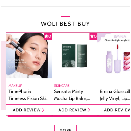
WOLI BEST BUY
0
0
MAKEUP
SKINCARE
TimePhoria
Sensatia Minty
Emina Glosszill
Timeless Fixion Skin
Mocha Lip Balm,
Jelly Vinyl, Lip
Tint Stick,
Pelembap Bibir
Cream Glossy
ADD REVIEW
ADD REVIEW
ADD REVIE
Foundation dan
dengan Aroma
Ringan dengan 
Concealer 2-in-1
Cokelat
Bibir Plumpy
MORE