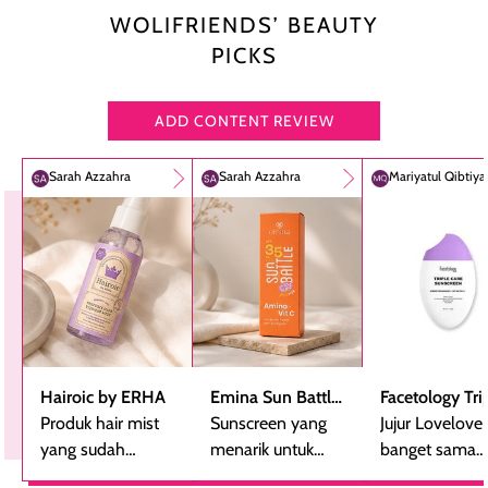
WOLIFRIENDS’ BEAUTY
PICKS
ADD CONTENT REVIEW
Sarah Azzahra
Sarah Azzahra
Mariyatul Qibtiy
Hairoic by ERHA
Emina Sun Battle
Facetology Tri
Produk hair mist
SPF 35 PA+++
Sunscreen yang
Care Sunscree
Jujur Lovelove
yang sudah
Bright Glow Fun
menarik untuk
SPF 40 PA+++
banget sama
beberapa kali
Size
dicoba, terutama
sunscreen iniii..