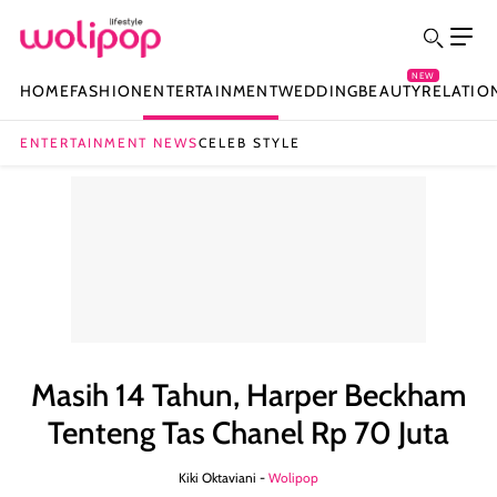
NEW
HOME
FASHION
ENTERTAINMENT
WEDDING
BEAUTY
RELATIO
ENTERTAINMENT NEWS
CELEB STYLE
Masih 14 Tahun, Harper Beckham
Tenteng Tas Chanel Rp 70 Juta
Kiki Oktaviani -
Wolipop