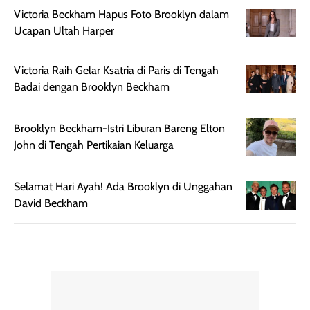
setelah
membantu
Victoria Beckham Hapus Foto Brooklyn dalam
diaplikasikan.
melindungi kulit
Ucapan Ultah Harper
Kemasannya
dari paparan sinar
praktis dengan
UV saat
botol spray yang
beraktivitas di
Victoria Raih Gelar Ksatria di Paris di Tengah
mudah digunakan
siang hari.
Badai dengan Brooklyn Beckham
dan cukup ringkas
Meskipun begitu,
untuk dibawa saat
sunscreen tetap
Brooklyn Beckham-Istri Liburan Bareng Elton
bepergian.
perlu diaplikasikan
John di Tengah Pertikaian Keluarga
Semprotan yang
ulang sesuai
dihasilkan juga
kebutuhan agar
merata sehingga
perlindungannya
Selamat Hari Ayah! Ada Brooklyn di Unggahan
memudahkan
tetap optimal.
David Beckham
pengaplikasian
Karena baru
tanpa membuat
pertama kali
rambut terasa
mencoba, review
berat. Perlu
ini berfokus pada
diingat bahwa
kesan awal
ketahanan aroma
penggunaan.