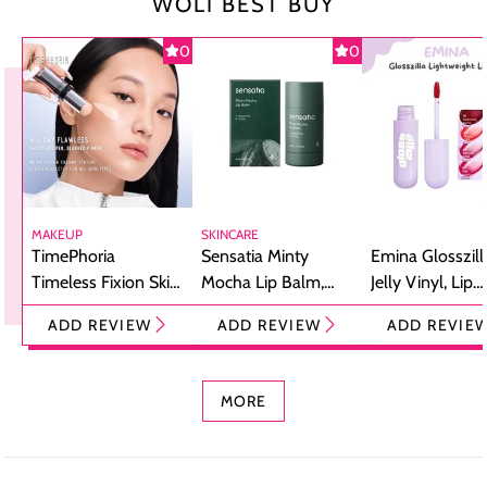
WOLI BEST BUY
0
0
MAKEUP
SKINCARE
TimePhoria
Sensatia Minty
Emina Glosszill
Timeless Fixion Skin
Mocha Lip Balm,
Jelly Vinyl, Lip
Tint Stick,
Pelembap Bibir
Cream Glossy
ADD REVIEW
ADD REVIEW
ADD REVIE
Foundation dan
dengan Aroma
Ringan dengan 
Concealer 2-in-1
Cokelat
Bibir Plumpy
MORE