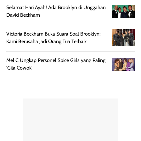
botol spray yang
beraktivitas di
Selamat Hari Ayah! Ada Brooklyn di Unggahan
mudah digunakan
siang hari.
David Beckham
dan cukup ringkas
Meskipun begitu,
untuk dibawa saat
sunscreen tetap
Victoria Beckham Buka Suara Soal Brooklyn:
bepergian.
perlu diaplikasikan
Kami Berusaha Jadi Orang Tua Terbaik
Semprotan yang
ulang sesuai
dihasilkan juga
kebutuhan agar
merata sehingga
perlindungannya
Mel C Ungkap Personel Spice Girls yang Paling
memudahkan
tetap optimal.
'Gila Cowok'
pengaplikasian
Karena baru
tanpa membuat
pertama kali
rambut terasa
mencoba, review
berat. Perlu
ini berfokus pada
diingat bahwa
kesan awal
ketahanan aroma
penggunaan.
dapat berbeda
Penilaian
pada setiap orang,
mengenai
tergantung jenis
performa dalam