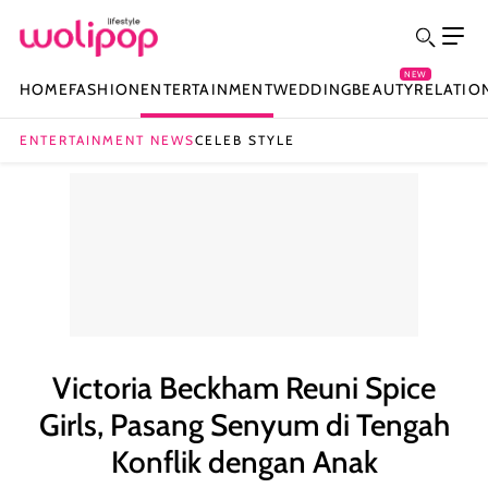
NEW
HOME
FASHION
ENTERTAINMENT
WEDDING
BEAUTY
RELATIO
ENTERTAINMENT NEWS
CELEB STYLE
Victoria Beckham Reuni Spice
Girls, Pasang Senyum di Tengah
Konflik dengan Anak