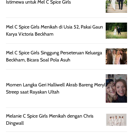
Istimewa untuk Mel C Spice Girls
sehingga tetap
Bright Glow
cocok dipakai 
nyaman dipakai
memberikan efek
aktifitas outdo
untuk aktivitas
akhir yang
juga. baru
harian, baik
membuat kulit
pemakaaian 6
Mel C Spice Girls Menikah di Usia 52, Pakai Gaun
sebelum maupun
tampak lebih
bulan tapi ker
Karya Victoria Beckham
setelah
cerah, namun
bersihnya mu
beraktivitas di luar
hasilnya tetap
ku
Mel C Spice Girls Singgung Perseteruan Keluarga
ruangan. Selain
dapat berbeda
Beckham, Bicara Soal Pola Asuh
memberikan
pada setiap jenis
aroma pada
kulit. Produk ini
rambut, produk ini
mengandung
juga membantu
Amino dan
Momen Langka Geri Halliwell Akrab Bareng Meryl
rambut terasa
Vitamin C, serta
Streep saat Rayakan Ultah
lebih halus dan
dilengkapi SPF 35
mudah diatur
PA+++ untuk
setelah
membantu
Melanie C Spice Girls Menikah dengan Chris
diaplikasikan.
melindungi kulit
Dingwall
Kemasannya
dari paparan sinar
praktis dengan
UV saat