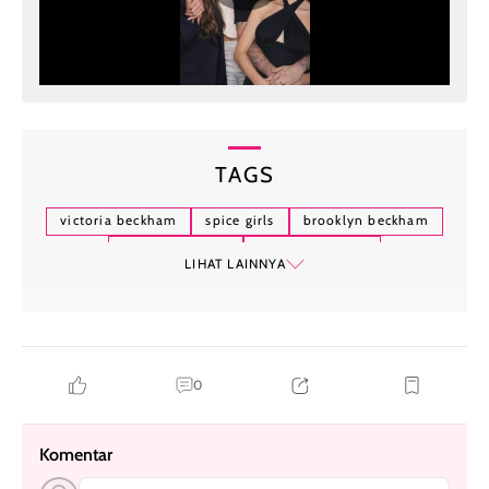
TAGS
victoria beckham
spice girls
brooklyn beckham
konflik keluarga
reuni spice girls
LIHAT LAINNYA
0
Komentar