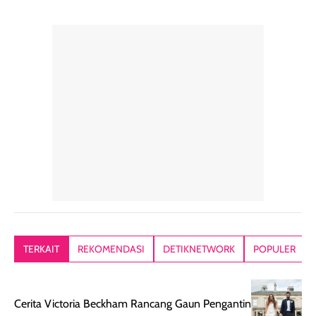
pelengkap
ukuran yang lebih
gampang
perawatan
praktis.
diratakan, ada
rambut sehari-
Kemasannya
sensai dinginy
hari. Pengalaman
ringkas sehingga
ada efek
penggunaan yang
mudah disimpan
lembabnya ju
konsisten menjadi
di dalam pouch
karna kulit aku
alasan produk ini
atau dibawa saat
kering meront
tetap masuk
bepergian. Dari
Kalau dipakai
dalam rutinitas.
penggunaan
dibawah mak
Hair mist ini
pertama,
juga ga peelin
memiliki aroma
teksturnya terasa
jadi nyaman gi
yang lembut dan
ringan dan mudah
Packagingnya 
memberikan
diratakan di kulit.
plastik tutup ul
kesan rambut
Produk juga
mutul botolny
lebih segar
memberikan hasil
meruncing jadi
TERKAIT
REKOMENDASI
DETIKNETWORK
POPULER
setelah
akhir yang
pas buat nakar
digunakan.
nyaman tanpa
sunscreennya.
Wanginya tidak
terasa lengket
terus udah SP
Cerita Victoria Beckham Rancang Gaun Pengantin
terasa berlebihan
berlebihan. Varian
40 yang pasti