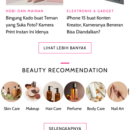
HOBI DAN MAINAN
ELEKTRONIK & GADGET
Bingung Kado buat Teman
iPhone 15 buat Konten
yang Suka Foto? Kamera
Kreator, Kameranya Beneran
Print Instan Ini Idenya
Bisa Diandalkan?
LIHAT LEBIH BANYAK
BEAUTY RECOMMENDATION
Skin Care
Makeup
Hair Care
Perfume
Body Care
Nail Art
SELENGKAPNYA