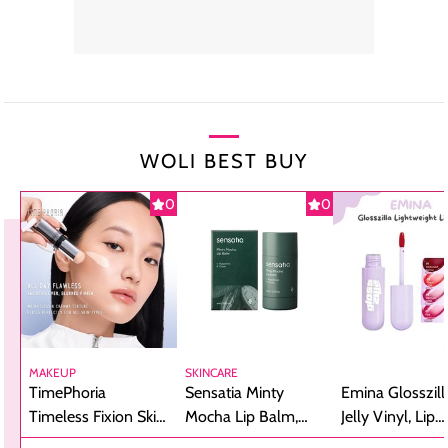
WOLI BEST BUY
0
0
MAKEUP
SKINCARE
TimePhoria
Sensatia Minty
Emina Glosszill
Timeless Fixion Skin
Mocha Lip Balm,
Jelly Vinyl, Lip
Tint Stick,
Pelembap Bibir
Cream Glossy