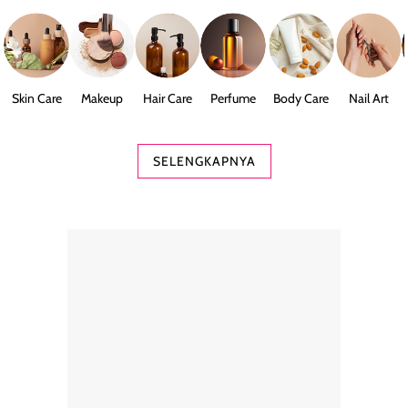
Skin Care
Makeup
Hair Care
Perfume
Body Care
Nail Art
SELENGKAPNYA