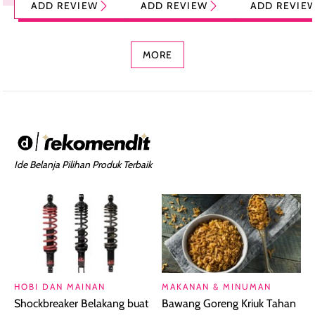
ADD REVIEW
ADD REVIEW
ADD REVIE
Foundation dan
dengan Aroma
Ringan dengan 
Concealer 2-in-1
Cokelat
Bibir Plumpy
MORE
Ide Belanja Pilihan Produk Terbaik
HOBI DAN MAINAN
MAKANAN & MINUMAN
Shockbreaker Belakang buat
Bawang Goreng Kriuk Tahan