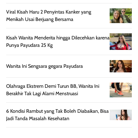
juga membantu
Amino dan
rambut terasa
Vitamin C, serta
Viral Kisah Haru 2 Penyintas Kanker yang
lebih halus dan
dilengkapi SPF 35
Menikah Usai Berjuang Bersama
mudah diatur
PA+++ untuk
setelah
membantu
Kisah Wanita Menderita hingga Dilecehkan karena
diaplikasikan.
melindungi kulit
Punya Payudara 25 Kg
Kemasannya
dari paparan sinar
praktis dengan
UV saat
botol spray yang
beraktivitas di
Wanita Ini Sengsara gegara Payudara
mudah digunakan
siang hari.
dan cukup ringkas
Meskipun begitu,
untuk dibawa saat
sunscreen tetap
Olahraga Ekstrem Demi Turun BB, Wanita Ini
bepergian.
perlu diaplikasikan
Berakhir Tak Lagi Alami Menstruasi
Semprotan yang
ulang sesuai
dihasilkan juga
kebutuhan agar
6 Kondisi Rambut yang Tak Boleh Diabaikan, Bisa
merata sehingga
perlindungannya
Jadi Tanda Masalah Kesehatan
memudahkan
tetap optimal.
pengaplikasian
Karena baru
tanpa membuat
pertama kali