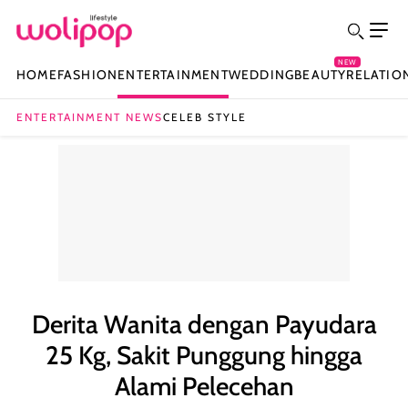
NEW
HOME
FASHION
ENTERTAINMENT
WEDDING
BEAUTY
RELATIO
ENTERTAINMENT NEWS
CELEB STYLE
Derita Wanita dengan Payudara
25 Kg, Sakit Punggung hingga
Alami Pelecehan