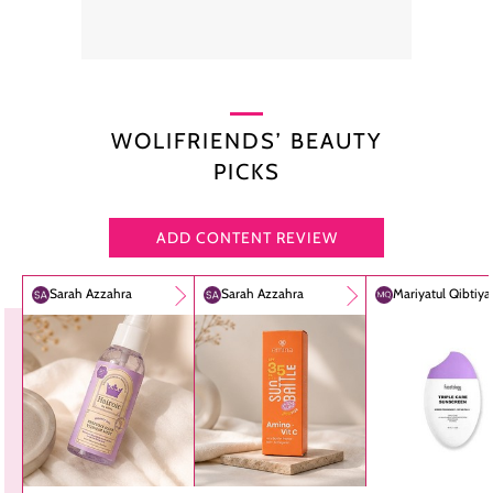
WOLIFRIENDS’ BEAUTY
PICKS
ADD CONTENT REVIEW
Sarah Azzahra
Sarah Azzahra
Mariyatul Qibtiy