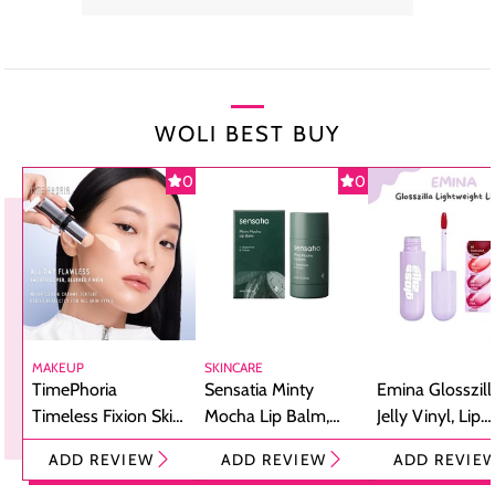
WOLI BEST BUY
0
0
MAKEUP
SKINCARE
TimePhoria
Sensatia Minty
Emina Glosszill
Timeless Fixion Skin
Mocha Lip Balm,
Jelly Vinyl, Lip
Tint Stick,
Pelembap Bibir
Cream Glossy
ADD REVIEW
ADD REVIEW
ADD REVIE
Foundation dan
dengan Aroma
Ringan dengan 