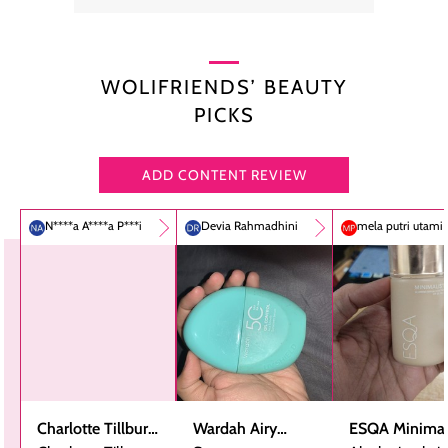
WOLIFRIENDS’ BEAUTY
PICKS
ADD CONTENT REVIEW
N****a A****a P***i
Devia Rahmadhini
mela putri utami
Charlotte Tillbury
Wardah Airy
ESQA Minimal