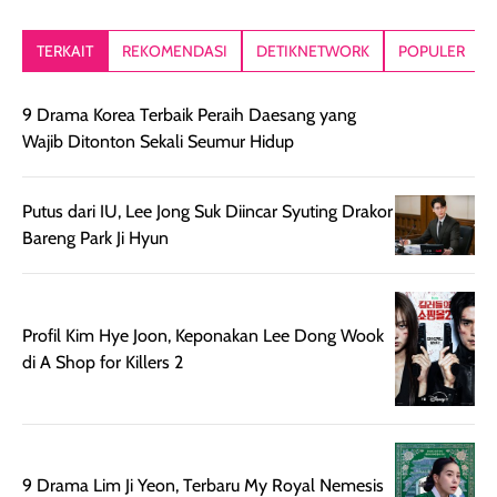
tanpa terlihat
pori pori, enak
tanpa terasa
kering. Kemasan
banget dipakai
berat. Yang paling
TERKAIT
REKOMENDASI
DETIKNETWORK
POPULER
rose gold-nya
sebelum make up.
aku suka, finis
elegan dan tipis,
Pokonya produk
nya benar-ben
meski agak rapuh
suncreen ter- the
skin like but
9 Drama Korea Terbaik Peraih Daesang yang
jika sering dibawa
best sejauh ini dari
better. Kulit te
Wajib Ditonton Sekali Seumur Hidup
bepergian. Daya
wardah. You guys
terlihat seperti
tahannya bagus
must try this one
kulit asli, cuma
untuk kulit normal
💖💕✨.
lebih rata, seha
Putus dari IU, Lee Jong Suk Diincar Syuting Drakor
hingga kombinasi,
dan fresh. Coc
Bareng Park Ji Hyun
namun pada kulit
banget buat
sangat berminyak
dipakai daily, b
mungkin butuh
ke kantor, kulia
touch-up setelah
ataupun sekad
Profil Kim Hye Joon, Keponakan Lee Dong Wook
beberapa jam.
jalan santai. Plus
di A Shop for Killers 2
Meski harganya
point lainnya,
cukup tinggi,
produk ini juga
kualitasnya
minim oksidasi
sepadan. Bedak
jadi warnanya