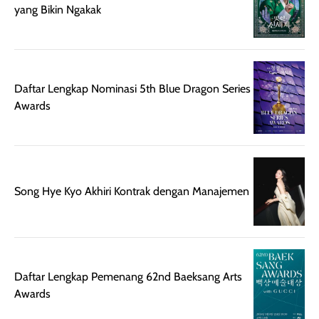
ini cocok untuk
tetap stabil
9 Drama Lim Ji Yeon, Terbaru My Royal Nemesis
kamu yang
setelah beber
yang Bikin Ngakak
menginginkan
jam dipakai.
tampilan flawless,
Shade Carame
ringan, dan
juga pas di kuli
berkelas —
bikin complex
Daftar Lengkap Nominasi 5th Blue Dragon Series
sempurna untuk
terlihat hangat
Awards
daily look
dan natural. Kalau
maupun acara
kamu suka
spesial.
makeup yang
ringan dengan
hasil natural,
Song Hye Kyo Akhiri Kontrak dengan Manajemen
menurutku E
Skin Tint ini wa
banget dicoba.
Daftar Lengkap Pemenang 62nd Baeksang Arts