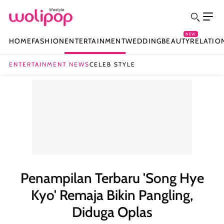
NEW
HOME
FASHION
ENTERTAINMENT
WEDDING
BEAUTY
RELATIO
ENTERTAINMENT NEWS
CELEB STYLE
Penampilan Terbaru 'Song Hye
Kyo' Remaja Bikin Pangling,
Diduga Oplas