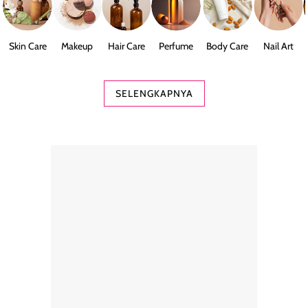
Skin Care
Makeup
Hair Care
Perfume
Body Care
Nail Art
SELENGKAPNYA