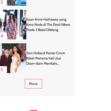
3
Gaun Anne Hathaway yang
Kena Noda di The Devil Wears
Prada 2 Bakal Dilelang
4
Tom Holland Pamer Cincin
Nikah Pertama Kali Usai
Diam-diam Menikahi
Zendaya
5
More