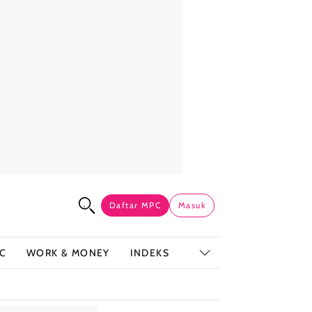
Daftar MPC
Masuk
C
WORK & MONEY
INDEKS