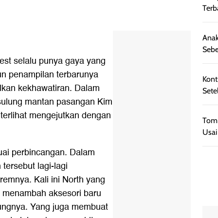
Terb
Anak
Sebe
West selalu punya gaya yang
n penampilan terbarunya
Kont
lkan kekhawatiran. Dalam
Sete
 sulung mantan pasangan Kim
terlihat mengejutkan dengan
Tom 
Usai
ai perbincangan. Dalam
tersebut lagi-lagi
emnya. Kali ini North yang
at menambah aksesori baru
idungnya. Yang juga membuat