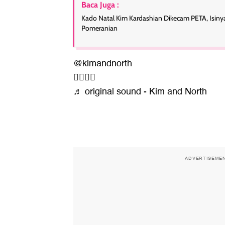
Baca Juga :
Kado Natal Kim Kardashian Dikecam PETA, Isiny
Pomeranian
@kimandnorth
🧟‍♀️🧟‍♀️
♬ original sound - Kim and North
ADVERTISEME