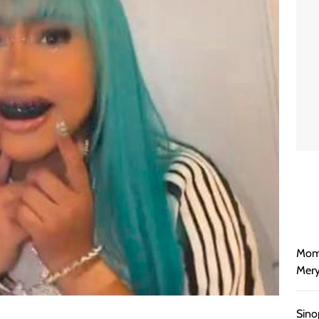
Mome
Mery
Sino