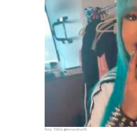
Foto: TikTok @kimandnorth