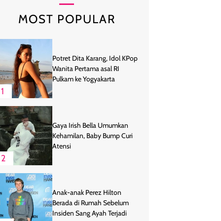
MOST POPULAR
Potret Dita Karang, Idol KPop
Wanita Pertama asal RI
Pulkam ke Yogyakarta
1
Gaya Irish Bella Umumkan
Kehamilan, Baby Bump Curi
Atensi
2
Anak-anak Perez Hilton
Berada di Rumah Sebelum
Insiden Sang Ayah Terjadi