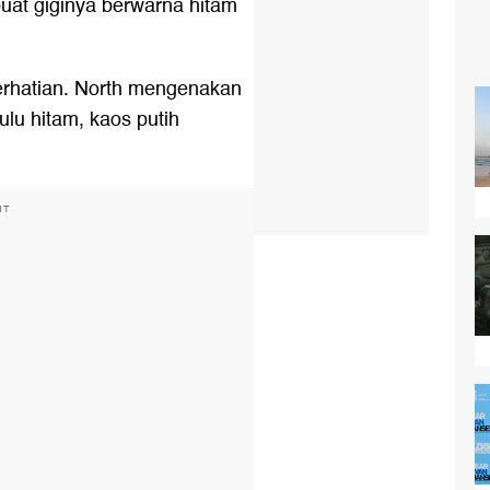
uat giginya berwarna hitam
erhatian. North mengenakan
bulu hitam, kaos putih
NT