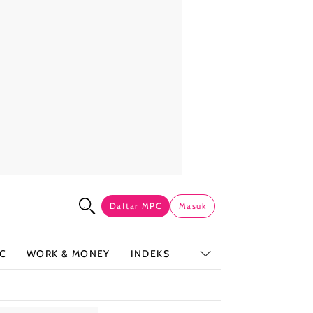
Daftar MPC
Masuk
C
WORK & MONEY
INDEKS