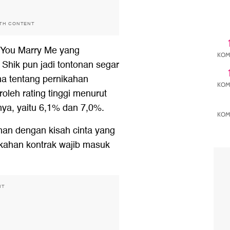
ITH CONTENT
d You Marry Me yang
KOM
Shik pun jadi tontonan segar
a tentang pernikahan
KOM
leh rating tinggi menurut
ya, yaitu 6,1% dan 7,0%.
KOM
nan dengan kisah cinta yang
ikahan kontrak wajib masuk
NT