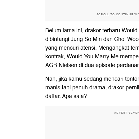
SCROLL TO CONTINUE W
Belum lama ini, drakor terbaru Woul
dibintangi Jung So Min dan Choi Woo 
yang mencuri atensi. Mengangkat tem
kontrak, Would You Marry Me mempero
AGB Nielsen di dua episode perdanan
Nah, jika kamu sedang mencari tonto
manis tapi penuh drama, drakor pern
daftar. Apa saja?
ADVERTISEME