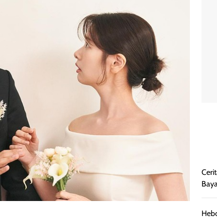
Cerit
Baya
Hebo