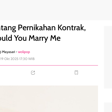
aru Would You Marry Me
0
tang Pernikahan Kontrak,
uld You Marry Me
i Mayasari -
wolipop
 19 Okt 2025 17:30 WIB