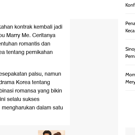
Konf
Pena
ahan kontrak kembali jadi
Keca
ou Marry Me. Ceritanya
entuhan romantis dan
Sino
ea tentang pernikahan
Pemb
 kesepakatan palsu, namun
Mome
drama Korea tentang
Mery
inasi romansa yang bikin
ini selalu sukses
n mengharukan dalam satu