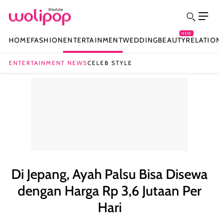
NEW
HOME
FASHION
ENTERTAINMENT
WEDDING
BEAUTY
RELATIO
ENTERTAINMENT NEWS
CELEB STYLE
Di Jepang, Ayah Palsu Bisa Disewa
dengan Harga Rp 3,6 Jutaan Per
Hari