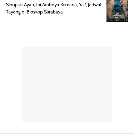
Semprotan yang
ulang sesuai
Sinopsis Ayah, Ini Arahnya Kemana, Ya?, Jadwal
dihasilkan juga
kebutuhan agar
Tayang di Bioskop Surabaya
merata sehingga
perlindungannya
memudahkan
tetap optimal.
pengaplikasian
Karena baru
tanpa membuat
pertama kali
rambut terasa
mencoba, review
berat. Perlu
ini berfokus pada
diingat bahwa
kesan awal
ketahanan aroma
penggunaan.
dapat berbeda
Penilaian
pada setiap orang,
mengenai
tergantung jenis
performa dalam
rambut, aktivitas,
jangka panjang,
dan kondisi
seperti
lingkungan.
kenyamanan
Namun, dari
setelah
pengalaman
pemakaian rutin
penggunaan
atau