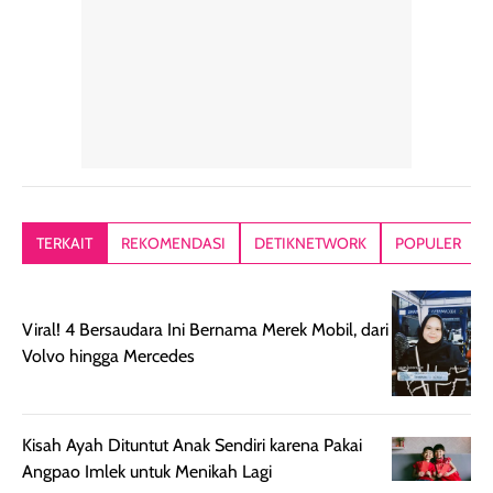
alasan produk ini
atau dibawa saat
kering meront
tetap masuk
bepergian. Dari
Kalau dipakai
dalam rutinitas.
penggunaan
dibawah mak
Hair mist ini
pertama,
juga ga peelin
memiliki aroma
teksturnya terasa
jadi nyaman gi
yang lembut dan
ringan dan mudah
Packagingnya 
memberikan
diratakan di kulit.
plastik tutup ul
kesan rambut
Produk juga
mutul botolny
lebih segar
memberikan hasil
meruncing jadi
TERKAIT
REKOMENDASI
DETIKNETWORK
POPULER
setelah
akhir yang
pas buat nakar
digunakan.
nyaman tanpa
sunscreennya.
Wanginya tidak
terasa lengket
terus udah SP
Viral! 4 Bersaudara Ini Bernama Merek Mobil, dari
terasa berlebihan
berlebihan. Varian
40 yang pasti
Volvo hingga Mercedes
sehingga tetap
Bright Glow
cocok dipakai 
nyaman dipakai
memberikan efek
aktifitas outdo
untuk aktivitas
akhir yang
juga. baru
harian, baik
membuat kulit
pemakaaian 6
Kisah Ayah Dituntut Anak Sendiri karena Pakai
sebelum maupun
tampak lebih
bulan tapi ker
Angpao Imlek untuk Menikah Lagi