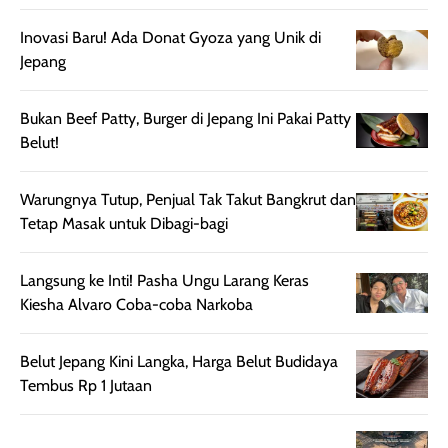
setelah
cerah, namun
bersihnya mu
beraktivitas di luar
hasilnya tetap
ku
Inovasi Baru! Ada Donat Gyoza yang Unik di
ruangan. Selain
dapat berbeda
Jepang
memberikan
pada setiap jenis
aroma pada
kulit. Produk ini
Bukan Beef Patty, Burger di Jepang Ini Pakai Patty
rambut, produk ini
mengandung
Belut!
juga membantu
Amino dan
rambut terasa
Vitamin C, serta
lebih halus dan
dilengkapi SPF 35
Warungnya Tutup, Penjual Tak Takut Bangkrut dan
mudah diatur
PA+++ untuk
Tetap Masak untuk Dibagi-bagi
setelah
membantu
diaplikasikan.
melindungi kulit
Langsung ke Inti! Pasha Ungu Larang Keras
Kemasannya
dari paparan sinar
Kiesha Alvaro Coba-coba Narkoba
praktis dengan
UV saat
botol spray yang
beraktivitas di
Belut Jepang Kini Langka, Harga Belut Budidaya
mudah digunakan
siang hari.
Tembus Rp 1 Jutaan
dan cukup ringkas
Meskipun begitu,
untuk dibawa saat
sunscreen tetap
bepergian.
perlu diaplikasikan