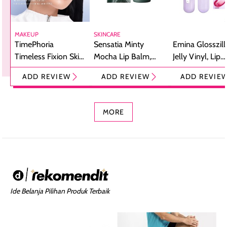
MAKEUP
SKINCARE
TimePhoria
Sensatia Minty
Emina Glosszill
Timeless Fixion Skin
Mocha Lip Balm,
Jelly Vinyl, Lip
Tint Stick,
Pelembap Bibir
Cream Glossy
ADD REVIEW
ADD REVIEW
ADD REVIE
Foundation dan
dengan Aroma
Ringan dengan 
Concealer 2-in-1
Cokelat
Bibir Plumpy
MORE
Ide Belanja Pilihan Produk Terbaik