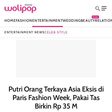
NEW
HOME
FASHION
ENTERTAINMENT
WEDDING
BEAUTY
RELATIO
ENTERTAINMENT NEWS
CELEB STYLE
Putri Orang Terkaya Asia Eksis di
Paris Fashion Week, Pakai Tas
Birkin Rp 35 M