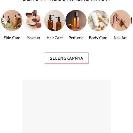
Skin Care
Makeup
Hair Care
Perfume
Body Care
Nail Art
SELENGKAPNYA