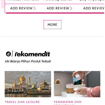
Tint Stick,
Pelembap Bibir
Cream Glossy
ADD REVIEW
ADD REVIEW
ADD REVIE
Foundation dan
dengan Aroma
Ringan dengan 
Concealer 2-in-1
Cokelat
Bibir Plumpy
MORE
Ide Belanja Pilihan Produk Terbaik
TRAVEL DAN LEISURE
PERAWATAN DAN