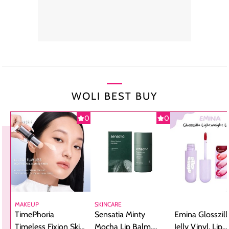
WOLI BEST BUY
0
0
MAKEUP
SKINCARE
TimePhoria
Sensatia Minty
Emina Glosszill
Timeless Fixion Skin
Mocha Lip Balm,
Jelly Vinyl, Lip