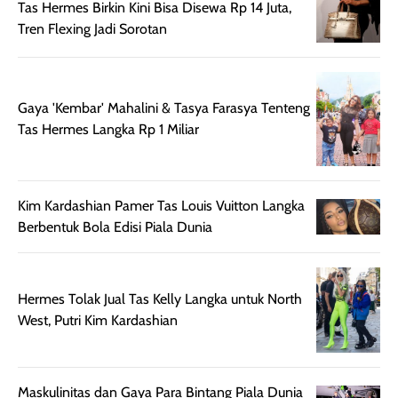
rambut, produk ini
mengandung
Tas Hermes Birkin Kini Bisa Disewa Rp 14 Juta,
juga membantu
Amino dan
Tren Flexing Jadi Sorotan
rambut terasa
Vitamin C, serta
lebih halus dan
dilengkapi SPF 35
mudah diatur
PA+++ untuk
Gaya 'Kembar' Mahalini & Tasya Farasya Tenteng
setelah
membantu
Tas Hermes Langka Rp 1 Miliar
diaplikasikan.
melindungi kulit
Kemasannya
dari paparan sinar
praktis dengan
UV saat
botol spray yang
beraktivitas di
Kim Kardashian Pamer Tas Louis Vuitton Langka
mudah digunakan
siang hari.
Berbentuk Bola Edisi Piala Dunia
dan cukup ringkas
Meskipun begitu,
untuk dibawa saat
sunscreen tetap
bepergian.
perlu diaplikasikan
Hermes Tolak Jual Tas Kelly Langka untuk North
Semprotan yang
ulang sesuai
West, Putri Kim Kardashian
dihasilkan juga
kebutuhan agar
merata sehingga
perlindungannya
memudahkan
tetap optimal.
pengaplikasian
Karena baru
Maskulinitas dan Gaya Para Bintang Piala Dunia