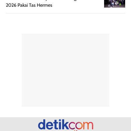
tanpa membuat
pertama kali
2026 Pakai Tas Hermes
rambut terasa
mencoba, review
berat. Perlu
ini berfokus pada
diingat bahwa
kesan awal
ketahanan aroma
penggunaan.
dapat berbeda
Penilaian
pada setiap orang,
mengenai
tergantung jenis
performa dalam
rambut, aktivitas,
jangka panjang,
dan kondisi
seperti
lingkungan.
kenyamanan
Namun, dari
setelah
pengalaman
pemakaian rutin
penggunaan
atau
hingga repurchase
kecocokannya
beberapa kali,
pada berbagai
performanya
kondisi kulit,
terasa cukup
masih