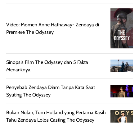
botol spray yang
beraktivitas di
mudah digunakan
siang hari.
dan cukup ringkas
Meskipun begitu,
Video: Momen Anne Hathaway- Zendaya di
untuk dibawa saat
sunscreen tetap
Premiere The Odyssey
bepergian.
perlu diaplikasikan
Semprotan yang
ulang sesuai
dihasilkan juga
kebutuhan agar
merata sehingga
perlindungannya
Sinopsis Film The Odyssey dan 5 Fakta
memudahkan
tetap optimal.
Menariknya
pengaplikasian
Karena baru
tanpa membuat
pertama kali
rambut terasa
mencoba, review
Penyebab Zendaya Diam Tanpa Kata Saat
berat. Perlu
ini berfokus pada
Syuting The Odyssey
diingat bahwa
kesan awal
ketahanan aroma
penggunaan.
Bukan Nolan, Tom Holland yang Pertama Kasih
dapat berbeda
Penilaian
Tahu Zendaya Lolos Casting The Odyssey
pada setiap orang,
mengenai
tergantung jenis
performa dalam
rambut, aktivitas,
jangka panjang,