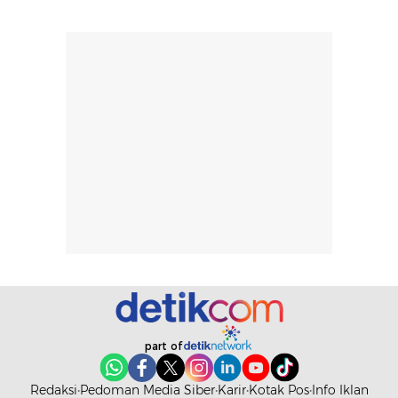
dan kondisi
seperti
lingkungan.
kenyamanan
Namun, dari
setelah
pengalaman
pemakaian rutin
penggunaan
atau
hingga repurchase
kecocokannya
beberapa kali,
pada berbagai
performanya
kondisi kulit,
terasa cukup
masih
konsisten untuk
memerlukan
penggunaan
penggunaan lebih
sehari-hari.
lanjut.
part of
Redaksi
Pedoman Media Siber
Karir
Kotak Pos
Info Iklan