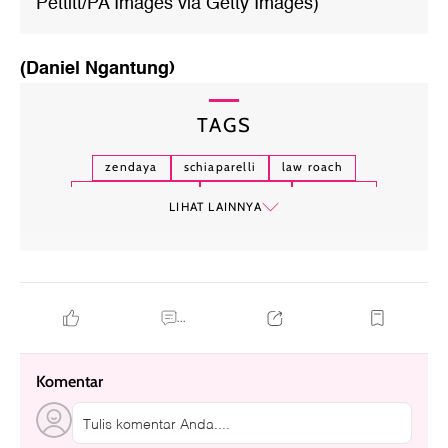
Pettitt/PA Images via Getty Images)
(Daniel Ngantung)
TAGS
zendaya
schiaparelli
law roach
daniel roseberry
jacquemus
valentino
LIHAT LAINNYA
...
Komentar
Tulis komentar Anda....