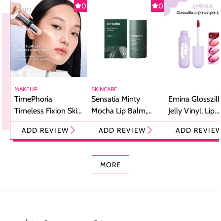
0
0
MAKEUP
SKINCARE
TimePhoria
Sensatia Minty
Emina Glosszill
Timeless Fixion Skin
Mocha Lip Balm,
Jelly Vinyl, Lip
Tint Stick,
Pelembap Bibir
Cream Glossy
ADD REVIEW
ADD REVIEW
ADD REVIE
Foundation dan
dengan Aroma
Ringan dengan 
Concealer 2-in-1
Cokelat
Bibir Plumpy
MORE