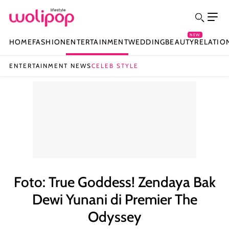
NEW
HOME
FASHION
ENTERTAINMENT
WEDDING
BEAUTY
RELATIO
ENTERTAINMENT NEWS
CELEB STYLE
Foto: True Goddess! Zendaya Bak
Dewi Yunani di Premier The
Odyssey