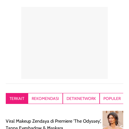
perawatan
praktis.
diratakan, ada
rambut sehari-
Kemasannya
sensai dinginy
hari. Pengalaman
ringkas sehingga
ada efek
penggunaan yang
mudah disimpan
lembabnya ju
konsisten menjadi
di dalam pouch
karna kulit aku
alasan produk ini
atau dibawa saat
kering meront
tetap masuk
bepergian. Dari
Kalau dipakai
dalam rutinitas.
penggunaan
dibawah mak
Hair mist ini
pertama,
juga ga peelin
memiliki aroma
teksturnya terasa
jadi nyaman gi
yang lembut dan
ringan dan mudah
Packagingnya 
memberikan
diratakan di kulit.
plastik tutup ul
kesan rambut
Produk juga
mutul botolny
lebih segar
memberikan hasil
meruncing jadi
TERKAIT
REKOMENDASI
DETIKNETWORK
POPULER
setelah
akhir yang
pas buat nakar
digunakan.
nyaman tanpa
sunscreennya.
Wanginya tidak
terasa lengket
terus udah SP
Viral Makeup Zendaya di Premiere 'The Odyssey',
terasa berlebihan
berlebihan. Varian
40 yang pasti
Tanpa Eyeshadow & Maskara