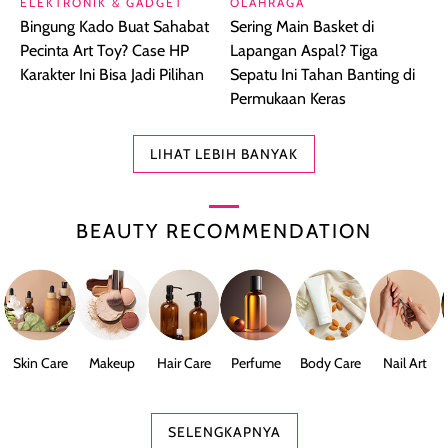
ELEKTRONIK & GADGET
OLAHRAGA
Bingung Kado Buat Sahabat
Sering Main Basket di
Pecinta Art Toy? Case HP
Lapangan Aspal? Tiga
Karakter Ini Bisa Jadi Pilihan
Sepatu Ini Tahan Banting di
Permukaan Keras
LIHAT LEBIH BANYAK
BEAUTY RECOMMENDATION
Skin Care
Makeup
Hair Care
Perfume
Body Care
Nail Art
SELENGKAPNYA